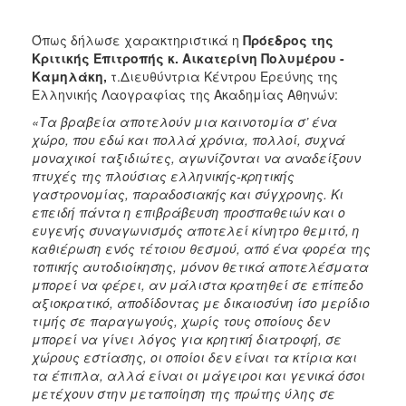
Όπως δήλωσε χαρακτηριστικά η
Πρόεδρος της
Κριτικής Επιτροπής κ. Αικατερίνη Πολυμέρου -
Καμηλάκη,
τ.Διευθύντρια Κέντρου Ερεύνης της
Ελληνικής Λαογραφίας της Ακαδημίας Αθηνών:
«Τα βραβεία αποτελούν μια καινοτομία σ’ ένα
χώρο, που εδώ και πολλά χρόνια, πολλοί, συχνά
μοναχικοί ταξιδιώτες, αγωνίζονται να αναδείξουν
πτυχές της πλούσιας ελληνικής-κρητικής
γαστρονομίας, παραδοσιακής και σύγχρονης. Κι
επειδή πάντα η επιβράβευση προσπαθειών και ο
ευγενής συναγωνισμός αποτελεί κίνητρο θεμιτό, η
καθιέρωση ενός τέτοιου θεσμού, από ένα φορέα της
τοπικής αυτοδιοίκησης, μόνον θετικά αποτελέσματα
μπορεί να φέρει, αν μάλιστα κρατηθεί σε επίπεδο
αξιοκρατικό, αποδίδοντας με δικαιοσύνη ίσο μερίδιο
τιμής σε παραγωγούς, χωρίς τους οποίους δεν
μπορεί να γίνει λόγος για κρητική διατροφή, σε
χώρους εστίασης, οι οποίοι δεν είναι τα κτίρια και
τα έπιπλα, αλλά είναι οι μάγειροι και γενικά όσοι
μετέχουν στην μεταποίηση της πρώτης ύλης σε