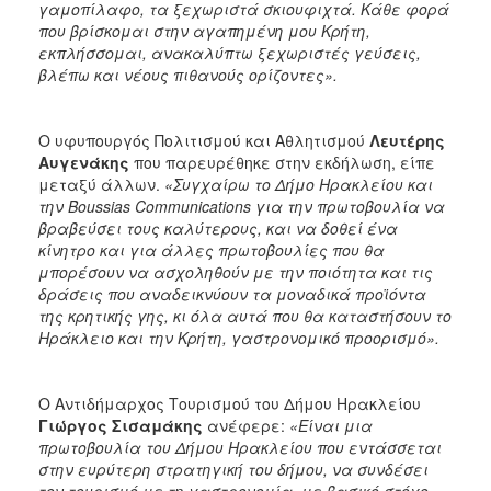
γαμοπίλαφο, τα ξεχωριστά σκιουφιχτά. Κάθε φορά
που βρίσκομαι στην αγαπημένη μου Κρήτη,
εκπλήσσομαι, ανακαλύπτω ξεχωριστές γεύσεις,
βλέπω και νέους πιθανούς ορίζοντες».
Ο υφυπουργός Πολιτισμού και Αθλητισμού
Λευτέρης
Αυγενάκης
που παρευρέθηκε στην εκδήλωση, είπε
μεταξύ άλλων.
«Συγχαίρω το Δήμο Ηρακλείου και
την
Boussias
Communications
για την πρωτοβουλία να
βραβεύσει τους καλύτερους, και να δοθεί ένα
κίνητρο και για άλλες πρωτοβουλίες που θα
μπορέσουν να ασχοληθούν με την ποιότητα και τις
δράσεις που αναδεικνύουν τα μοναδικά προϊόντα
της κρητικής γης, κι όλα αυτά που θα καταστήσουν το
Ηράκλειο και την Κρήτη, γαστρονομικό προορισμό».
Ο Αντιδήμαρχος Τουρισμού του Δήμου Ηρακλείου
Γιώργος Σισαμάκης
ανέφερε:
«Είναι μια
πρωτοβουλία του Δήμου Ηρακλείου που εντάσσεται
στην ευρύτερη στρατηγική του δήμου, να συνδέσει
τον τουρισμό με τη γαστρονομία, με βασικό στόχο