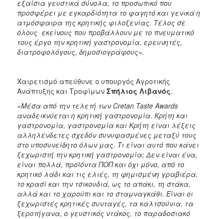
εξαίσια γευστικά σύνολα, το προσωπικό που
προσφέρει με εγκαρδιότητα το φαγητό και γενικά η
ατμόσφαιρα της κρητικής φιλοξενίας. Τέλος σε
όλους εκείνους που προβάλλουν με το πνευματικό
τους έργο την κρητική γαστρονομία, ερευνητές,
διατροφολόγους, δημοσιογράφους».
Χαιρετισμό απεύθυνε ο υπουργός Αγροτικής
Ανάπτυξης και Τροφίμων
Σπήλιος Λιβανός
.
«Μέσα από την τελετή των Cretan
Taste
Awards
αναδεικνύεται η κρητική γαστρονομία. Κρήτη και
γαστρονομία, γαστρονομία και Κρήτη είναι λέξεις
αλληλένδετες σχεδόν συνυφασμένες μεταξύ τους
στο υποσυνείδητο όλων μας. Τι είναι αυτό που κάνει
ξεχωριστή την κρητική γαστρονομία; Δεν είναι ένα,
είναι πολλά, προϊόντα ΠΟΠ και όχι μόνο, από το
κρητικό λάδι και τις ελιές, τη φημισμένη γραβιέρα,
το κρασί και την τσικουδιά, ως το απάκι, τη στάκα,
αλλά και το χαρούπι και το σταμναγκάθι. Είναι οι
ξεχωριστές κρητικές συνταγές, τα καλτσούνια, τα
ξεροτήγανα, ο γευστικός ντάκος, το παραδοσιακό