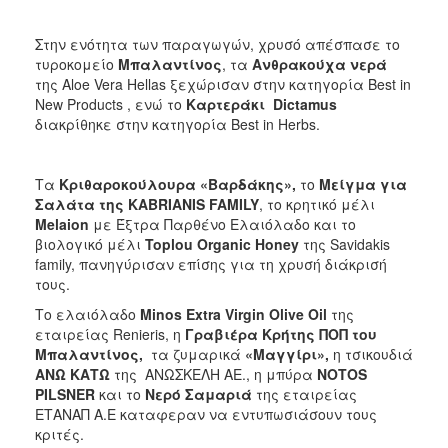
Στην ενότητα των παραγωγών, χρυσό απέσπασε το
τυροκομείο
Μπαλαντίνος
, τα
Ανθρακούχα νερά
της Aloe Vera Hellas ξεχώρισαν στην κατηγορία Best in
New Products , ενώ το
Καρτεράκι
Dictamus
διακρίθηκε στην κατηγορία Best in Herbs.
Tα
Κριθαροκούλουρα «Βαρδάκης»,
το
Μείγμα για
Σαλάτα της
KABRIANIS
FAMILY
, το κρητικό μέλι
Melaion
με Έξτρα Παρθένο Ελαιόλαδο και το
βιολογικό μέλι
Toplou
Organic
Honey
της Savidakis
family, πανηγύρισαν επίσης για τη χρυσή διάκρισή
τους.
Το ελαιόλαδο
Minos
Extra
Virgin
Olive
Oil
της
εταιρείας Renieris, η
Γραβιέρα Κρήτης ΠΟΠ του
Μπαλαντίνος,
τα ζυμαρικά
«Μαγγίρι»,
η τσικουδιά
ΑΝΩ ΚΑΤΩ
της ΑΝΩΣΚΕΛΗ ΑΕ., η μπύρα
NOTOS
PILSNER
και το
Νερό Σαμαριά
της εταιρείας
ΕΤΑΝΑΠ Α.Ε καταφεραν να εντυπωσιάσουν τους
κριτές.