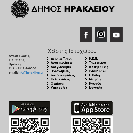
Χάρτης Ιστοχώρου
Αγίου Τίτου 1,
Δελτία Τύπου
Κ.Ε.Π.
Τ.Κ. 71202,
Ανακοινώσεις
Τηλέφωνα
Ηράκλειο
Διαγωνισμοί
e-Υπηρεσίες
Τηλ.: 2813-409000
Προσλήψεις
e-Αιτήματα
email:
info@heraklion.gr
Διαβουλεύσεις
Η Πόλη
Εκδηλώσεις
Ιστορία
Ο Δήμος
Κνωσός
Υπηρεσίες
Μουσεία