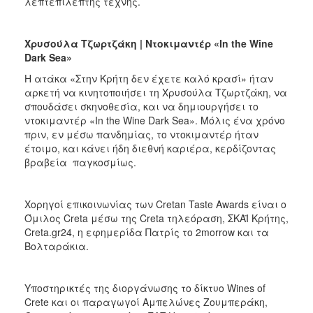
λεπτεπίλεπτης τέχνης.
Χρυσούλα Τζωρτζάκη | Ντοκιμαντέρ «In
the
Wine
Dark
Sea
»
Η ατάκα «Στην Κρήτη δεν έχετε καλό κρασί» ήταν
αρκετή να κινητοποιήσει τη Χρυσούλα Τζωρτζάκη, να
σπουδάσει σκηνοθεσία, και να δημιουργήσει το
ντοκιμαντέρ «In the Wine Dark Sea». Μόλις ένα χρόνο
πριν, εν μέσω πανδημίας, το ντοκιμαντέρ ήταν
έτοιμο, και κάνει ήδη διεθνή καριέρα, κερδίζοντας
βραβεία παγκοσμίως.
Χορηγοί επικοινωνίας των Cretan Taste Awards είναι ο
Όμιλος Creta μέσω της Creta τηλεόραση, ΣΚΑΪ Κρήτης,
Creta.gr24, η εφημερίδα Πατρίς το 2morrow και τα
Βολταράκια.
Υποστηρικτές της διοργάνωσης το δίκτυο Wines of
Crete και οι παραγωγοί Αμπελώνες Ζουμπεράκη,