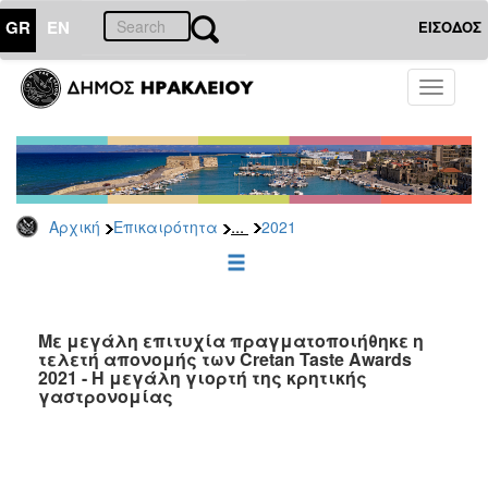
GR
EN
ΕΙΣΟΔΟΣ
ΕΠΙΚΑΙΡΟΤΗΤΑ
Toggle
navigati
Δελτία
Τύπου
Αρχείο
2026
...
Αρχική
Επικαιρότητα
2021
2025
2024
2023
2022
Με μεγάλη επιτυχία πραγματοποιήθηκε η
τελετή απονομής των Cretan Taste Awards
2021
2021 - Η μεγάλη γιορτή της κρητικής
γαστρονομίας
2020
2019
2018