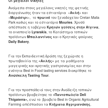
Οι μεγάλοι νικητές
Ανάμεσα στους μεγάλους νικητές της φετινής
διοργάνωσης ήταν τα εστιατόρια «
Αυλή
» και
«
Μεράστρι
», το
πρωινό
του ξενοδοχείου Cretan Malia
Park καθώς και το εστιατόριο
Mouries
. Χρυσό
απέσπασε η ταβέρνα
Κρητών
γεύσεις στην Αίγινα
,
το οινοποιείο
Lyrarakis
, το Κατάστημα τοπικών
προϊόντων
Μπαλαντίνος
και ο Κρητικός φούρνος
Daily
Bakery
.
Για την Εκπαιδευτική δράση της ξεχώρισε η
πρωτοβουλία της
«Αυλής»
με τα μαθήματα
μαγειρικής και κρητικής γαστρονομίας και στην
ενότητα Best in Food tasting services διακρίθηκε το
Ανώσκελη
Tasting
Tour
.
Για την προσπάθειά τους στην Ανάδειξη τοπικών
προϊόντων βραβεύτηκε το
«Παντοπωλείο
Deli
Thigaterra
»,
ενώ το βραβείο Best in Organic Agricultural
Farming απέσπασαν τα
Κτήματα Αγριμανάκης
.