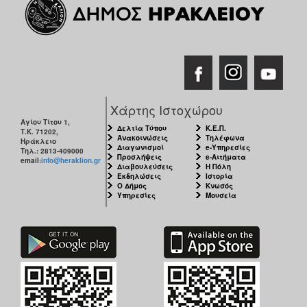
Χάρτης Ιστοχώρου
Αγίου Τίτου 1,
Δελτία Τύπου
Κ.Ε.Π.
Τ.Κ. 71202,
Ανακοινώσεις
Τηλέφωνα
Ηράκλειο
Διαγωνισμοί
e-Υπηρεσίες
Τηλ.: 2813-409000
Προσλήψεις
e-Αιτήματα
email:
info@heraklion.gr
Διαβουλεύσεις
Η Πόλη
Εκδηλώσεις
Ιστορία
Ο Δήμος
Κνωσός
Υπηρεσίες
Μουσεία