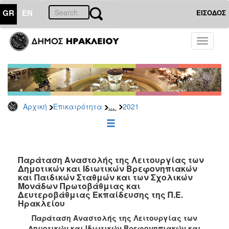
GR
EN
ΕΙΣΟΔΟΣ
ΕΠΙΚΑΙΡΟΤΗΤΑ
Toggle
navigati
Δελτία
Τύπου
Αρχείο
2026
...
Αρχική
Επικαιρότητα
2021
2025
2024
2023
2022
Παράταση Αναστολής της Λειτουργίας των
Δημοτικών και Ιδιωτικών Βρεφονηπιακών
2021
και Παιδικών Σταθμών και των Σχολικών
Μονάδων Πρωτοβάθμιας και
2020
Δευτεροβάθμιας Εκπαίδευσης της Π.Ε.
Ηρακλείου
2019
Παράταση Αναστολής της Λειτουργίας των
2018
Δημοτικών και Ιδιωτικών Βρεφονηπιακών και