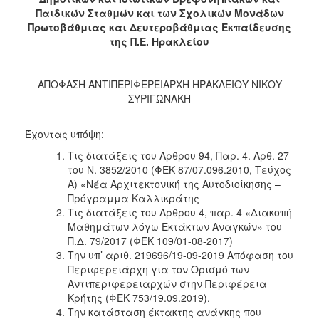
2017
Παιδικών Σταθμών και των Σχολικών Μονάδων
Πρωτοβάθμιας και Δευτεροβάθμιας Εκπαίδευσης
2016
της Π.Ε. Ηρακλείου
2015
2013
ΑΠΟΦΑΣΗ ΑΝΤΙΠΕΡΙΦΕΡΕΙΑΡΧΗ ΗΡΑΚΛΕΙΟΥ ΝΙΚΟΥ
2012
ΣΥΡΙΓΩΝΑΚΗ
2011
Έχοντας υπόψη:
2010
Τις διατάξεις του Άρθρου 94, Παρ. 4. Αρθ. 27
2006
του Ν. 3852/2010 (ΦΕΚ 87/07.096.2010, Τεύχος
Α) «Νέα Αρχιτεκτονική της Αυτοδιοίκησης –
Πρόγραμμα Καλλικράτης
Τις διατάξεις του Άρθρου 4, παρ. 4 «Διακοπή
Μαθημάτων λόγω Εκτάκτων Αναγκών» του
ΔΗΜΟΤΗΣ
Π.Δ. 79/2017 (ΦΕΚ 109/01-08-2017)
Την υπ’ αριθ. 219696/19-09-2019 Απόφαση του
ΕΠΙΣΚΕΠΤΗΣ
Περιφερειάρχη για τον Ορισμό των
Αντιπεριφερειαρχών στην Περιφέρεια
ΗΡΑΚΛΕΙΟ
Κρήτης (ΦΕΚ 753/19.09.2019).
ΓΙΑ...
Την κατάσταση έκτακτης ανάγκης που