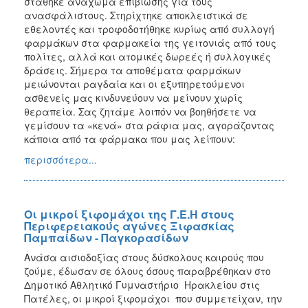
στάθηκε ανάχωμα επιβίωσης για τους
ανασφάλιστους. Στηρίχτηκε αποκλειστικά σε
εθελοντές και τροφοδοτήθηκε κυρίως από συλλογή
φαρμάκων στα φαρμακεία της γειτονιάς από τους
πολίτες, αλλά και ατομικές δωρεές ή συλλογικές
δράσεις. Σήμερα τα αποθέματα φαρμάκων
μειώνονται ραγδαία και οι εξυπηρετούμενοι
ασθενείς μας κινδυνεύουν να μείνουν χωρίς
θεραπεία. Σας ζητάμε λοιπόν να βοηθήσετε να
γεμίσουν τα «κενά» στα ράφια μας, αγοράζοντας
κάποια από τα φάρμακα που μας λείπουν:
περισσότερα...
Οι μικροί ξιφομάχοι της Γ.Ε.Η στους
Περιφερειακούς αγώνες Ξιφασκίας
Παμπαίδων - Παγκορασίδων
Ανάσα αισιοδοξίας στους δύσκολους καιρούς που
ζούμε, έδωσαν σε όλους όσους παραβρέθηκαν στο
Δημοτικό Αθλητικό Γυμναστήριο Ηρακλείου στις
Πατέλες, οι μικροί ξιφομάχοι που συμμετείχαν, την