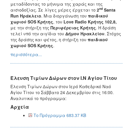
μεταδίδοντας το μήνυμα της χαράς και της
nd
αισιοδοξίας. Σε λίγες μέρες έρχεται το
2
Santa
Run
H
ράκλειο
. Μια διοργάνωση του
παιδικού
χωριού
SOS
Κρήτης
, του
Love
Radio
K
ρήτης 102,8,
με την στήριξη της
Περιφέρειας Κρήτης
. Η δράση
τελεί υπό την αιγίδια του
Δήμου Ηρακλείου
. Στόχος
της δράσης και φέτος, η στήριξη του
παιδικού
χωριού
SOS
Κρήτης
.
περισσότερα...
Έλευση Τιμίων Δώρων στον Ι.Ν Αγίου Τίτου
Έλευση Τιμίων Δώρων στον Ιερό Καθεδρικό Ναό
Αγίου Τίτου το Σάββατο 24 Δεκεμβρίου στις 16:00.
Αναλυτικά το πρόγραμμα:
Αρχεία
Το Πρόγραμμα 683.37 KB