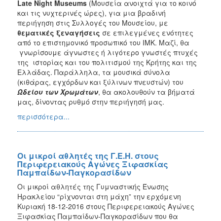
Late
Night
Museums
(Μουσεία ανοιχτά για το κοινό
και τις νυχτερινές ώρες), για μια βραδινή
περιήγηση στις Συλλογές του Μουσείου, με
θεματικές ξεναγήσεις
σε επιλεγμένες ενότητες
από το επιστημονικό προσωπικό του ΙΜΚ. Μαζί, θα
γνωρίσουμε άγνωστες ή λιγότερο γνωστές πτυχές
της ιστορίας και του πολιτισμού της Κρήτης και της
Ελλάδας. Παράλληλα, τα μουσικά σύνολα
(κιθάρας, εγχόρδων και ξύλινων πνευστών) του
Ωδείου των Χρωμάτων
, θα ακολουθούν τα βήματά
μας, δίνοντας ρυθμό στην περιήγησή μας.
περισσότερα...
Οι μικροί αθλητές της Γ.Ε.Η. στους
Περιφερειακούς Αγώνες Ξιφασκίας
Παμπαίδων-Παγκορασίδων
Οι μικροί αθλητές της Γυμναστικής Ένωσης
Ηρακλείου “ρίχνονται στη μάχη” την ερχόμενη
Κυριακή 18-12-2016 στους Περιφερειακούς Αγώνες
Ξιφασκίας Παμπαίδων-Παγκορασίδων που θα