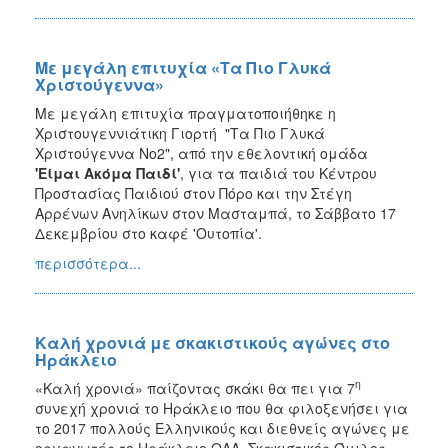
Με μεγάλη επιτυχία «Τα Πιο Γλυκά
Χριστούγεννα»
Με μεγάλη επιτυχία πραγματοποιήθηκε η
Χριστουγεννιάτικη Γιορτή "Τα Πιο Γλυκά
Χριστούγεννα Νο2", από την εθελοντική ομάδα
'Είμαι Ακόμα Παιδί'
, για τα παιδιά του Κέντρου
Προστασίας Παιδιού στον Πόρο και την Στέγη
Αρρένων Ανηλίκων στον Μασταμπά, το Σάββατο 17
Δεκεμβρίου στο καφέ 'Ουτοπία'.
περισσότερα...
Καλή χρονιά με σκακιστικούς αγώνες στο
Ηράκλειο
η
«Καλή χρονιά» παίζοντας σκάκι θα πει για 7
συνεχή χρονιά το Ηράκλειο που θα φιλοξενήσει για
το 2017 πολλούς Ελληνικούς και διεθνείς αγώνες με
οργανωτές το Ηράκλειο ΟΑΑ, Σκακιστικός Όμιλος