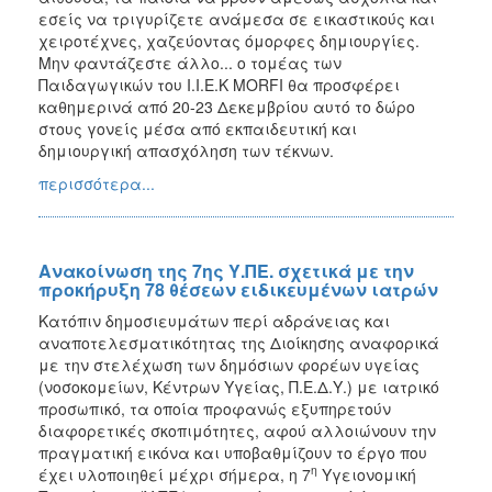
εσείς να τριγυρίζετε ανάμεσα σε εικαστικούς και
χειροτέχνες, χαζεύοντας όμορφες δημιουργίες.
Μην φαντάζεστε άλλο... ο τομέας των
Παιδαγωγικών του Ι.Ι.Ε.Κ MORFI θα προσφέρει
καθημερινά από 20-23 Δεκεμβρίου αυτό το δώρο
στους γονείς μέσα από εκπαιδευτική και
δημιουργική απασχόληση των τέκνων.
περισσότερα...
Ανακοίνωση της 7ης Υ.ΠΕ. σχετικά με την
προκήρυξη 78 θέσεων ειδικευμένων ιατρών
Κατόπιν δημοσιευμάτων περί αδράνειας και
αναποτελεσματικότητας της Διοίκησης αναφορικά
με την στελέχωση των δημόσιων φορέων υγείας
(νοσοκομείων, Κέντρων Υγείας, Π.Ε.Δ.Υ.) με ιατρικό
προσωπικό, τα οποία προφανώς εξυπηρετούν
διαφορετικές σκοπιμότητες, αφού αλλοιώνουν την
πραγματική εικόνα και υποβαθμίζουν το έργο που
η
έχει υλοποιηθεί μέχρι σήμερα, η 7
Υγειονομική