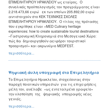
ΕΠΙΜΕΛΗΤΗΡΙΟΥ ΗΡΑΚΛΕΙΟΥ ως εταίρος. Ο
2017
συνολικός προϋπολογισμός του προγράμματος είναι
2.218.473,66 ευρώ εκ των οποίων 205.892,00 ευρώ
2016
αντιστοιχούν στο ΚΕΚ ΤΕΧΝΙΚΕΣ ΣΧΟΛΕΣ
2015
ΕΠΙΜΕΛΗΤΗΡΙΟΥ ΗΡΑΚΛΕΙΟΥ. Ο τίτλος της πρότασης
που εγκρίθηκε είναι «MED Culinary heritage
2012
experiences: how to create sustainable tourist destinations
2011
–Γαστρονομική Κληρονομιά στο Μεσογειακό Χώρο:
πώς θα δημιουργηθούν αειφόροι τουριστικοί
προορισμοί» και ακρωνύμιο MEDFEST.
περισσότερα...
Ο
ΔΗΜΟΣ
Ψηφιακή άυλη υπογραφή στο Επιμελητήριο
ΠΟΛΙΤΙΣΜΟΣ
Το Επιμελητήριο Ηρακλείου, στοχεύοντας στην
παροχή ποιοτικών υπηρεσιών για τις επιχειρήσεις
ΑΝΘΕΚΤΙΚΗ
ΠΟΛΗ
μέλη του, ανέλαβε «ως εντεταλμένο γραφείο»
την υλοποίηση της ψηφιακής υπογραφής νέας
γενιάς.
περισσότερα...