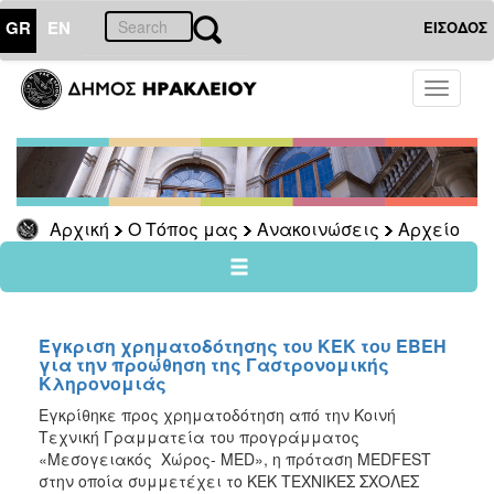
GR
EN
ΕΙΣΟΔΟΣ
Ο
Toggle
ΤΟΠΟΣ
navigati
ΜΑΣ
Ανακοινώσεις
Αρχείο
2026
Αρχική
Ο Τόπος μας
Ανακοινώσεις
Αρχείο
2025
2024
2023
Έγκριση χρηματοδότησης του ΚΕΚ του ΕΒΕΗ
2022
για την προώθηση της Γαστρονομικής
Κληρονομιάς
2021
Εγκρίθηκε προς χρηματοδότηση από την Κοινή
2020
Τεχνική Γραμματεία του προγράμματος
2019
«Μεσογειακός Χώρος- MED», η πρόταση MEDFEST
στην οποία συμμετέχει το ΚΕΚ ΤΕΧΝΙΚΕΣ ΣΧΟΛΕΣ
2018