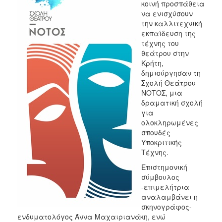
κοινή προσπάθεια
2017
να ενισχύσουν
την καλλιτεχνική
2016
εκπαίδευση της
2015
τέχνης του
θεάτρου στην
2012
Κρήτη,
2011
δημιούργησαν τη
Σχολή Θεάτρου
ΝΟΤΟΣ, μια
δραματική σχολή
για
Ο
ολοκληρωμένες
ΔΗΜΟΣ
σπουδές
Υποκριτικής
ΠΟΛΙΤΙΣΜΟΣ
Τέχνης.
Επιστημονική
ΑΝΘΕΚΤΙΚΗ
σύμβουλος
ΠΟΛΗ
-επιμελήτρια
αναλαμβάνει η
σκηνογράφος-
ενδυματολόγος Άννα Μαχαιριανάκη, ενώ