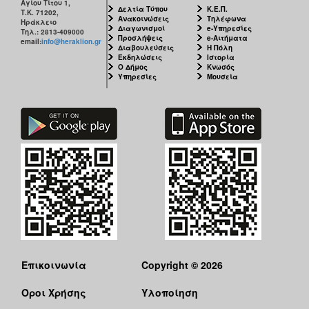
Αγίου Τίτου 1,
Δελτία Τύπου
Κ.Ε.Π.
Τ.Κ. 71202,
Ανακοινώσεις
Τηλέφωνα
Ηράκλειο
Διαγωνισμοί
e-Υπηρεσίες
Τηλ.: 2813-409000
Προσλήψεις
e-Αιτήματα
email:
info@heraklion.gr
Διαβουλεύσεις
Η Πόλη
Εκδηλώσεις
Ιστορία
Ο Δήμος
Κνωσός
Υπηρεσίες
Μουσεία
Επικοινωνία
Copyright © 2026
Όροι Χρήσης
Υλοποίηση