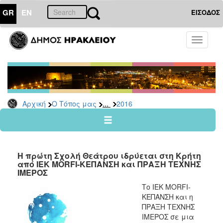
GR
EN
ΕΙΣΟΔΟΣ
Ο
Toggle
ΤΟΠΟΣ
navigati
ΜΑΣ
Ανακοινώσεις
Αρχείο
2026
...
Αρχική
Ο Τόπος μας
2016
2025
2024
2023
Η πρώτη Σχολή Θεάτρου ιδρύεται στη Κρήτη
2022
από ΙΕΚ MORFI-ΚΕΠΑΝΣΗ και ΠΡΑΞΗ ΤΕΧΝΗΣ
ΙΜΕΡΟΣ
2021
Το ΙΕΚ MORFI-
2020
ΚΕΠΑΝΣΗ και η
2019
ΠΡΑΞΗ ΤΕΧΝΗΣ
ΙΜΕΡΟΣ σε μια
2018