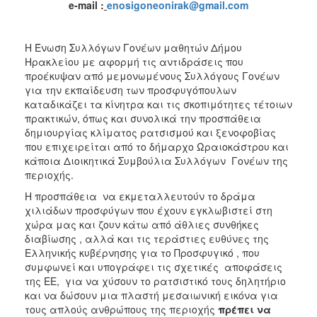
e
-
mail
:
enosigoneonira
k
@gmail.com
2017
2016
Η Ένωση Συλλόγων Γονέων μαθητών Δήμου
2015
Ηρακλείου με αφορμή τις αντιδράσεις που
προέκυψαν από μεμονωμένους Συλλόγους Γονέων
2012
για την εκπαίδευση των προσφυγόπουλων
2011
καταδικάζει τα κίνητρα και τις σκοπιμότητες τέτοιων
πρακτικών, όπως και συνολικά την προσπάθεια
δημιουργίας κλίματος ρατσισμού και ξενοφοβίας
που επιχειρείται από το δήμαρχο Ωραιοκάστρου και
κάποια Διοικητικά Συμβούλια Συλλόγων Γονέων της
Ο
περιοχής.
ΔΗΜΟΣ
Η προσπάθεια να εκμεταλλευτούν το δράμα
χιλιάδων προσφύγων που έχουν εγκλωβιστεί στη
ΠΟΛΙΤΙΣΜΟΣ
χώρα μας και ζουν κάτω από άθλιες συνθήκες
διαβίωσης , αλλά και τις τεράστιες ευθύνες της
ΑΝΘΕΚΤΙΚΗ
Ελληνικής κυβέρνησης για το Προσφυγικό , που
ΠΟΛΗ
συμφωνεί και υπογράφει τις σχετικές αποφάσεις
της ΕΕ, για να χύσουν το ρατσιστικό τους δηλητήριο
και να δώσουν μια πλαστή μεσαιωνική εικόνα για
τους απλούς ανθρώπους της περιοχής
πρέπει να