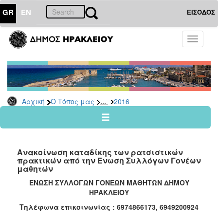
GR
EN
ΕΙΣΟΔΟΣ
Ο
Toggle
ΤΟΠΟΣ
navigati
ΜΑΣ
Ανακοινώσεις
Αρχείο
2026
...
Αρχική
Ο Τόπος μας
2016
2025
2024
2023
Ανακοίνωση καταδίκης των ρατσιστικών
2022
πρακτικών από την Ένωση Συλλόγων Γονέων
μαθητών
2021
ΕΝΩΣΗ ΣΥΛΛΟΓΩΝ ΓΟΝΕΩΝ ΜΑΘΗΤΩΝ ΔΗΜΟΥ
2020
ΗΡΑΚΛΕΙΟΥ
2019
Τηλέφωνα επικοινωνίας : 6974866173, 6949200924
2018