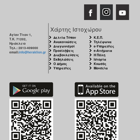
Χάρτης Ιστοχώρου
Αγίου Τίτου 1,
Δελτία Τύπου
Κ.Ε.Π.
Τ.Κ. 71202,
Ανακοινώσεις
Τηλέφωνα
Ηράκλειο
Διαγωνισμοί
e-Υπηρεσίες
Τηλ.: 2813-409000
Προσλήψεις
e-Αιτήματα
email:
info@heraklion.gr
Διαβουλεύσεις
Η Πόλη
Εκδηλώσεις
Ιστορία
Ο Δήμος
Κνωσός
Υπηρεσίες
Μουσεία