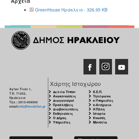
Αρχεία
GreenHouse Ηράκλειο - 326.95 KB
Χάρτης Ιστοχώρου
Αγίου Τίτου 1,
Δελτία Τύπου
Κ.Ε.Π.
Τ.Κ. 71202,
Ανακοινώσεις
Τηλέφωνα
Ηράκλειο
Διαγωνισμοί
e-Υπηρεσίες
Τηλ.: 2813-409000
Προσλήψεις
e-Αιτήματα
email:
info@heraklion.gr
Διαβουλεύσεις
Η Πόλη
Εκδηλώσεις
Ιστορία
Ο Δήμος
Κνωσός
Υπηρεσίες
Μουσεία