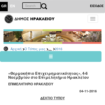
GR
EN
ΕΙΣΟΔΟΣ
Ο
Toggle
ΤΟΠΟΣ
navigati
ΜΑΣ
Ανακοινώσεις
Αρχείο
2026
...
Αρχική
Ο Τόπος μας
2016
2025
2024
2023
«Θερμοκήπιο Επιχειρηματικότητας», 4-6
2022
Νοεμβρίου στο Επιμελητήριο Ηρακλείου
2021
ΕΠΙΜΕΛΗΤΗΡΙΟ ΗΡΑΚΛΕΙΟΥ
2020
04
-1
1
-2016
2019
ΔΕΛΤΙΟ ΤΥΠΟΥ
2018