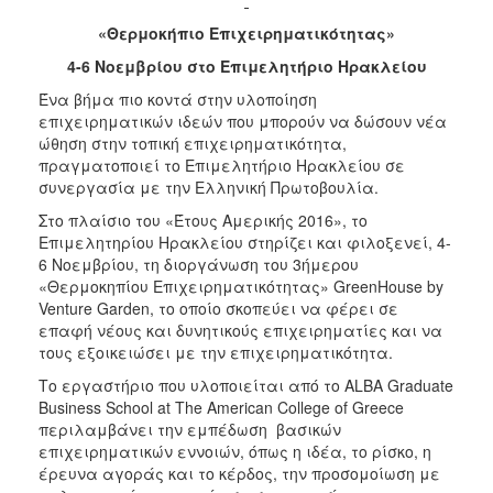
2017
«Θερμοκήπιο Επιχειρηματικότητας»
2016
4-6 Νοεμβρίου στο Επιμελητήριο Ηρακλείου
2015
Ένα βήμα πιο κοντά στην υλοποίηση
επιχειρηματικών ιδεών που μπορούν να δώσουν νέα
2012
ώθηση στην τοπική επιχειρηματικότητα,
2011
πραγματοποιεί το Επιμελητήριο Ηρακλείου σε
συνεργασία με την Ελληνική Πρωτοβουλία.
Στο πλαίσιο του «Έτους Αμερικής 2016», το
Επιμελητηρίου Ηρακλείου στηρίζει και φιλοξενεί, 4-
6 Νοεμβρίου, τη διοργάνωση του 3ήμερου
Ο
ΔΗΜΟΣ
«Θερμοκηπίου Επιχειρηματικότητας» GreenHouse by
Venture Garden, το οποίο σκοπεύει να φέρει σε
επαφή νέους και δυνητικούς επιχειρηματίες και να
ΠΟΛΙΤΙΣΜΟΣ
τους εξοικειώσει με την επιχειρηματικότητα.
ΑΝΘΕΚΤΙΚΗ
Το εργαστήριο που υλοποιείται από το ALBA Graduate
ΠΟΛΗ
Business School at The American College of Greece
περιλαμβάνει την εμπέδωση βασικών
επιχειρηματικών εννοιών, όπως η ιδέα, το ρίσκο, η
έρευνα αγοράς και το κέρδος, την προσομοίωση με