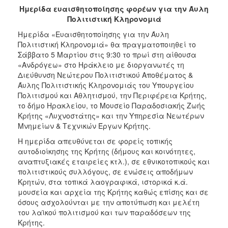
Ημερίδα ευαισθητοποίησης φορέων για την Άυλη
2017
Πολιτιστική Κληρονομιά
2016
Ημερίδα «Ευαισθητοποίησης για την Άυλη
2015
Πολιτιστική Κληρονομιά» θα πραγματοποιηθεί το
Σάββατο 5 Μαρτίου στις 9:30 το πρωί στη αίθουσα
2012
«Ανδρόγεω» στο Ηράκλειο με διοργανωτές τη
2011
Διεύθυνση Νεώτερου Πολιτιστικού Αποθέματος &
Άυλης Πολιτιστικής Κληρονομιάς του Υπουργείου
Πολιτισμού και Αθλητισμού, την Περιφέρεια Κρήτης,
το δήμο Ηρακλείου, το Μουσείο Παραδοσιακής Ζωής
Κρήτης «Λυχνοστάτης» και την Υπηρεσία Νεωτέρων
Ο
Μνημείων & Τεχνικών Έργων Κρήτης.
ΔΗΜΟΣ
Η ημερίδα απευθύνεται σε φορείς τοπικής
αυτοδιοίκησης της Κρήτης (δήμους και κοινότητες,
ΠΟΛΙΤΙΣΜΟΣ
αναπτυξιακές εταιρείες κτλ.), σε εθνικοτοπικούς και
πολιτιστικούς συλλόγους, σε ενώσεις αποδήμων
ΑΝΘΕΚΤΙΚΗ
Κρητών, στα τοπικά λαογραφικά, ιστορικά κ.ά.
ΠΟΛΗ
μουσεία και αρχεία της Κρήτης καθώς επίσης και σε
όσους ασχολούνται με την αποτύπωση και μελέτη
του λαϊκού πολιτισμού και των παραδόσεων της
Κρήτης.