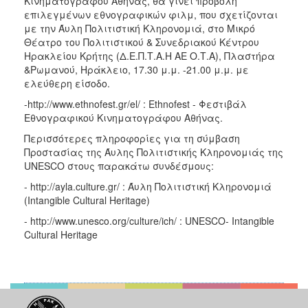
Κινηματογράφου Αθήνας, θα γίνει προβολή
επιλεγμένων εθνογραφικών φιλμ, που σχετίζονται
με την Άυλη Πολιτιστική Κληρονομιά, στο Μικρό
Θέατρο του Πολιτιστικού & Συνεδριακού Κέντρου
Ηρακλείου Κρήτης (Δ.Ε.Π.Τ.Α.Η ΑΕ Ο.Τ.Α), Πλαστήρα
&Ρωμανού, Ηράκλειο, 17.30 μ.μ. -21.00 μ.μ. με
ελεύθερη είσοδο.
-http://www.ethnofest.gr/el/ : Ethnofest - Φεστιβάλ
Εθνογραφικού Κινηματογράφου Αθήνας.
Περισσότερες πληροφορίες για τη σύμβαση
Προστασίας της Άυλης Πολιτιστικής Κληρονομιάς της
UNESCO στους παρακάτω συνδέσμους:
- http://ayla.culture.gr/ : Άυλη Πολιτιστική Κληρονομιά
(Intangible Cultural Heritage)
- http://www.unesco.org/culture/ich/ : UNESCO- Intangible
Cultural Heritage