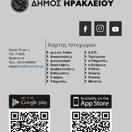
Χάρτης Ιστοχώρου
Αγίου Τίτου 1,
Δελτία Τύπου
Κ.Ε.Π.
Τ.Κ. 71202,
Ανακοινώσεις
Τηλέφωνα
Ηράκλειο
Διαγωνισμοί
e-Υπηρεσίες
Τηλ.: 2813-409000
Προσλήψεις
e-Αιτήματα
email:
info@heraklion.gr
Διαβουλεύσεις
Η Πόλη
Εκδηλώσεις
Ιστορία
Ο Δήμος
Κνωσός
Υπηρεσίες
Μουσεία