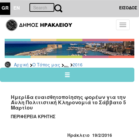
GR
EN
ΕΙΣΟΔΟΣ
Ο
Toggle
ΤΟΠΟΣ
navigati
ΜΑΣ
Ανακοινώσεις
Αρχείο
2026
...
Αρχική
Ο Τόπος μας
2016
2025
2024
2023
Ημερίδα ευαισθητοποίησης φορέων για την
2022
Άυλη Πολιτιστική Κληρονομιά το Σάββατο 5
Μαρτίου
2021
ΠΕΡΙΦΕΡΕΙΑ ΚΡΗΤΗΣ
2020
2019
Ηράκλειο 19/2/2016
2018