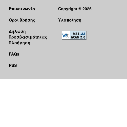
Επικοινωνία
Copyright © 2026
Όροι Χρήσης
Υλοποίηση
Δήλωση
Προσβασιμότητας
Πλοήγηση
FAQs
RSS