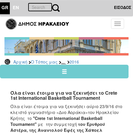
GR
EN
ΕΙΣΟΔΟΣ
Ο
Toggle
ΤΟΠΟΣ
navigati
ΜΑΣ
Ανακοινώσεις
Αρχείο
2026
...
Αρχική
Ο Τόπος μας
2016
2025
2024
2023
Όλα είναι έτοιμα για να ξεκινήσει το Crete
2022
1st International Basketball Tournament
2021
Όλα είναι έτοιμα για να ξεκινήσει αύριο 23/9/16 στο
κλειστό γυμναστήριο «Δυο Αοράκια»του Ηρακλείου
2020
Κρήτης το
''Crete 1st International Basketball
2019
Tournament''
με
την συμμετοχή
του Ερυθρού
Αστέρα, της Αναντολού Εφές της Χάποελ
2018