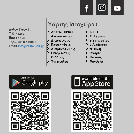
Χάρτης Ιστοχώρου
Αγίου Τίτου 1,
Δελτία Τύπου
Κ.Ε.Π.
Τ.Κ. 71202,
Ανακοινώσεις
Τηλέφωνα
Ηράκλειο
Διαγωνισμοί
e-Υπηρεσίες
Τηλ.: 2813-409000
Προσλήψεις
e-Αιτήματα
email:
info@heraklion.gr
Διαβουλεύσεις
Η Πόλη
Εκδηλώσεις
Ιστορία
Ο Δήμος
Κνωσός
Υπηρεσίες
Μουσεία