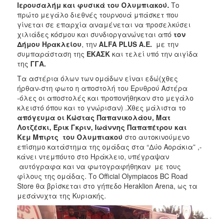
Ιερουσαλήμ και φυσικά του Ολυμπιακού.
Το
2017
πρώτο μεγάλο διεθνές τουρνουά μπάσκετ που
γίνεται σε επαρχία αναμένεται να προσελκύσει
2016
χιλιάδες κόσμου και
συνδιοργανώνεται από
τον
2015
Δήμου Ηρακλείου
, την
ALFA PLUS Α.Ε.
με την
συμπαράσταση της
ΕΚΑΣΚ
και τελεί υπό την αιγίδα
2012
της
ΓΓΑ.
2011
Τα αστέρια όλων των ομάδων είναι εδώ(χθες
ήρθαν-στη φωτο η αποστολή του Ερυθρού Αστέρα
-όλες οι αποστολές και προπονήθηκαν στο μεγάλο
κλειστό όπου και το γνώρισαν) .Χθες μάλιστα το
απόγευμα ο
ι Κώστας Παπανικολάου, Ματ
Ο
ΔΗΜΟΣ
Λοτζέσκι, Έρικ Γκριν, Ιωάννης Παπαπέτρου και
Κεμ Μπιρτς του Ολυμπιακού
στο αυτοκινούμενο
επίσημο κατάστημα της ομάδας στα “Δύο Αοράκια” ,-
ΠΟΛΙΤΙΣΜΟΣ
κάνει ντεμπόυτο στο Ηράκλειο, υπέγραψαν
αυτόγραφα και να φωτογραφήθηκαν με τους
ΑΝΘΕΚΤΙΚΗ
φίλους της ομάδας. Το Official Olympiacos BC Road
ΠΟΛΗ
Store θα βρίσκεται στο γήπεδο Heraklion Arena, ως τα
μεσάνυχτα της Κυριακής.