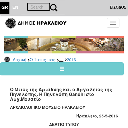
GR
EN
ΕΙΣΟΔΟΣ
Ο
Toggle
ΤΟΠΟΣ
navigati
ΜΑΣ
Ανακοινώσεις
Αρχείο
2026
...
Αρχική
Ο Τόπος μας
2016
2025
2024
2023
Ο Μίτος της Αριάδνης και ο Αργαλειός της
2022
Πηνελόπης. Η Πηνελόπη Gandhi στο
Αρχ.Μουσείο
2021
ΑΡΧΑΙΟΛΟΓΙΚ
O
ΜΟΥΣΕΙΟ ΗΡΑΚΛΕΙΟΥ
2020
Ηράκλειο, 25-5-2016
2019
ΔΕΛΤΙΟ ΤΥΠΟΥ
2018