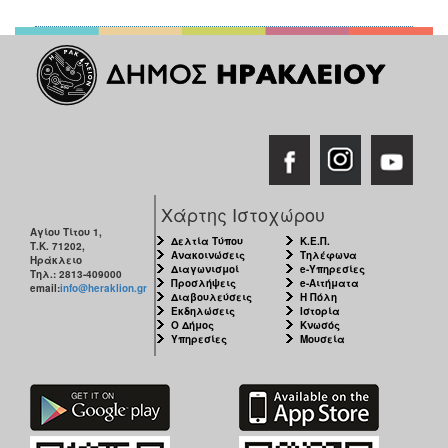
Χάρτης Ιστοχώρου
Αγίου Τίτου 1,
Δελτία Τύπου
Κ.Ε.Π.
Τ.Κ. 71202,
Ανακοινώσεις
Τηλέφωνα
Ηράκλειο
Διαγωνισμοί
e-Υπηρεσίες
Τηλ.: 2813-409000
Προσλήψεις
e-Αιτήματα
email:
info@heraklion.gr
Διαβουλεύσεις
Η Πόλη
Εκδηλώσεις
Ιστορία
Ο Δήμος
Κνωσός
Υπηρεσίες
Μουσεία