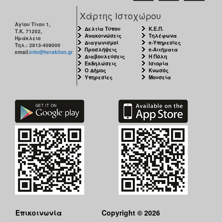
Χάρτης Ιστοχώρου
Αγίου Τίτου 1,
Δελτία Τύπου
Κ.Ε.Π.
Τ.Κ. 71202,
Ανακοινώσεις
Τηλέφωνα
Ηράκλειο
Διαγωνισμοί
e-Υπηρεσίες
Τηλ.: 2813-409000
Προσλήψεις
e-Αιτήματα
email:
info@heraklion.gr
Διαβουλεύσεις
Η Πόλη
Εκδηλώσεις
Ιστορία
Ο Δήμος
Κνωσός
Υπηρεσίες
Μουσεία
Επικοινωνία
Copyright © 2026