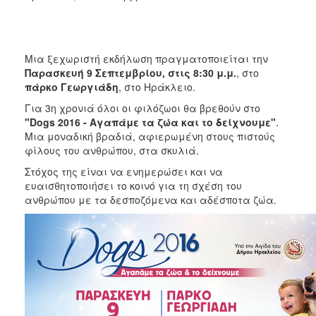
2017
2016
Μια ξεχωριστή εκδήλωση πραγματοποιείται την
2015
Παρασκευή 9 Σεπτεμβρίου, στις 8:30 μ.μ.
, στo
2012
πάρκο Γεωργιάδη
, στο Ηράκλειο.
2011
Για 3η χρονιά όλοι οι φιλόζωοι θα βρεθούν στο
"Dogs 2016 - Αγαπάμε τα ζώα και το δείχνουμε"
.
Μια μοναδική βραδιά, αφιερωμένη στους πιστούς
φίλους του ανθρώπου, στα σκυλιά.
Στόχος της είναι να ενημερώσει και να
Ο
ΔΗΜΟΣ
ευαισθητοποιήσει το κοινό για τη σχέση του
ανθρώπου με τα δεσποζόμενα και αδέσποτα ζώα.
ΠΟΛΙΤΙΣΜΟΣ
ΑΝΘΕΚΤΙΚΗ
ΠΟΛΗ