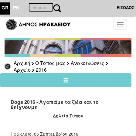
GR
EN
ΕΙΣΟΔΟΣ
Ο
Toggle
ΤΟΠΟΣ
navigati
ΜΑΣ
Ανακοινώσεις
Αρχείο
2026
Αρχική
Ο Τόπος μας
Ανακοινώσεις
Αρχείο
2016
2025
2024
2023
2022
Dogs 2016 - Αγαπάμε τα ζώα και το
δείχνουμε
2021
Δελτίο Τύπου
2020
2019
Ηράκλειο, 05 Σεπτεμβρίου 2016
2018