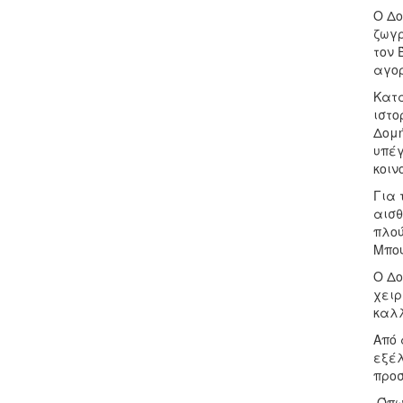
Ο Δο
ζωγρ
τον 
αγορ
Κατά
ιστο
Δομή
υπέγ
κοιν
Για 
αισθ
πλού
Μπου
Ο Δο
χειρ
καλλ
Από 
εξέλ
προσ
Όπως