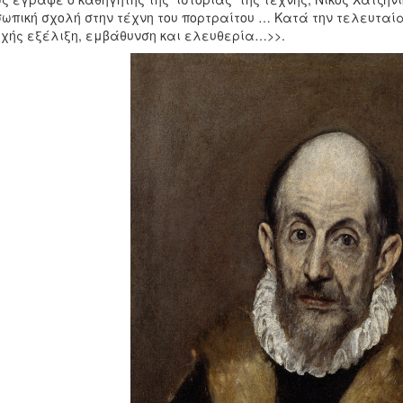
ωπική σχολή στην τέχνη του πορτραίτου … Κατά την τελευταία
χής εξέλιξη, εμβάθυνση και ελευθερία…>>.