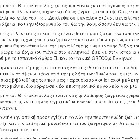
μήνικος Θεοτοκόπουλος, χωρίς προγόνους και απογόνους παρ
άφους όλων των εποχών και όπως έγραψε ο ποιητής Ορτένσιο 
Έλληνα φίλο του ,<<….Δούλεψε σε μεγάλον αιώνα, μεγαλύτερ
άζεται και την ιδιορρυθμία του θα την θαυμάσουν δεν θα την 
 τις τελευταίες δεκαετίες είναι ιδιαίτερα εξαιρετικό το παγκ
ρικών της τέχνης που αναζητούν να κατανοήσουν την πνευματι
νικου Θεοτοκόπουλου ,της μεγαλύτερης πνευματικής δόξας του
ραφε τα έργα του πάντα στα ελληνικά ,έμεινε στην ιστορία τ
ού με το ισπανικό άρθρο EL και το ιταλικό GRECO,ο Έλληνας.
την κατανόηση της πρωτοτυπίας και της ιδιαιτερότητας του Δο
ητικών απόψεων μέσα από την μελέτη των δικών του κειμένων
σιας βιβλιοθήκης του που μας παρουσίασαν οι Ισπανοί μελετη
σταμάντε, διαμόρφωσε νέα επιστημονικά εργαλεία για μια κ
μήνικος Θεοτοκόπουλος είναι ένας φιλόσοφος ζωγράφος ,πρωτ
ώνακτα τεχνίτη την πραγματική κοινωνική του υπόσταση, ενό
ιτέχνη.
αυτήν την οπτική προσεγγίζει η ταινία την περιπετειώδη ζωή ,τ
ιξη και την αισθητική μοναδικότητα του ζωγράφου μέσα από 
ωπογραφιών του .
 έγραψε ο καθηγητής της ιστορίας της τέχνης, Νίκος Χατζην