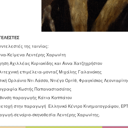
ΤΕΛΕΣΤΕΣ
υντελεστές της ταινίας:
να-Κείμενα Λευτέρης Χαρωνίτη
ηση Αχιλλέας Κυριακίδης και Άννα Χατζηχρήστου
ιτεχνική επιμέλεια-μονταζ Μιχάλης Γαλανάκης
ική Ορλάντο Ντι Λάσσο, Ντιέγο Ορτίθ, Φραγκίσκος Λεονταρίτη
ογραφία Κωστής Παπαναστασάτος
ύθυνση παραγωγής Κάτια Καππάτου
ετοχή στην παραγωγή Ελληνικό Κέντρο Κινηματογράφου, ΕΡΤ
αγωγή-σενάριο-σκηνοθεσία Λευτέρης Χαρωνίτης.