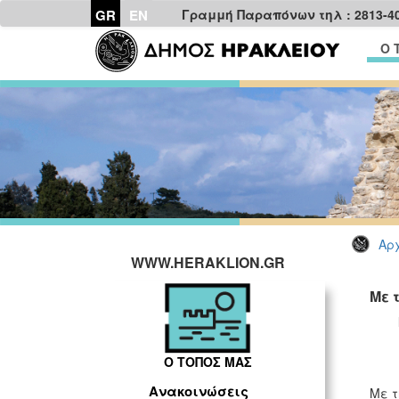
GR
EN
Γραμμή Παραπόνων τηλ : 2813-4
Ο 
Αρχ
WWW.HERAKLION.GR
Με 
Ο ΤΟΠΟΣ ΜΑΣ
Ανακοινώσεις
Με τ