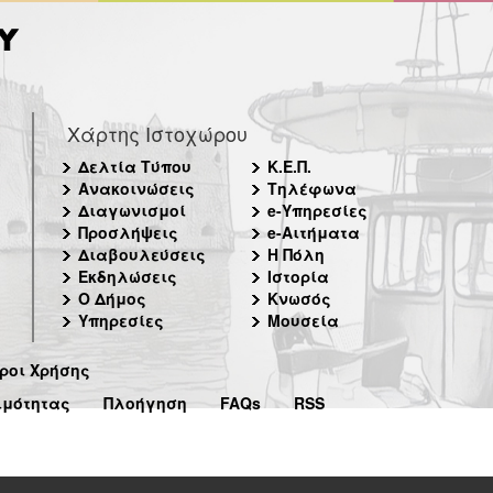
Χάρτης Ιστοχώρου
Δελτία Τύπου
Κ.Ε.Π.
Ανακοινώσεις
Τηλέφωνα
Διαγωνισμοί
e-Υπηρεσίες
Προσλήψεις
e-Αιτήματα
Διαβουλεύσεις
Η Πόλη
Εκδηλώσεις
Ιστορία
Ο Δήμος
Κνωσός
Υπηρεσίες
Μουσεία
ροι Χρήσης
ιμότητας
Πλοήγηση
FAQs
RSS