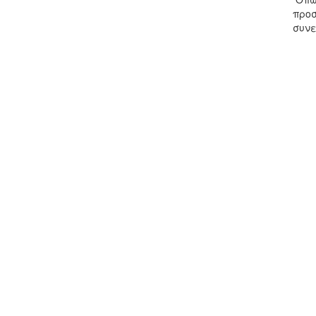
προσ
συνε