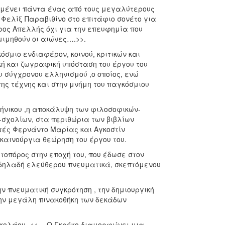
αμένει πάντα ένας από τους μεγαλύτερους
Φελίξ Παραβιθίνο στο επιτάφιο σονέτο για
ος Απελλής όχι για την επευφημία που
μιμηθούν οι αιώνες….>>.
όσμιο ενδιαφέρον, κοινού, κριτικών και
κή και ζωγραφική υπόσταση του έργου του
 σύγχρονου ελληνισμού ,ο οποίος, ενώ
ης τέχνης και στην μνήμη του παγκόσμιου
μήνικου ,η αποκάλυψη των φιλοσοφικών-
-σχολίων, στα περιθώρια των βιβλίων
τές Φερνάντο Μαρίας και Αγκοστίν
αινούργια θεώρηση του έργου του.
οπόρος στην εποχή του, που έδωσε στον
ς δηλαδή ελεύθερου πνευματικά, σκεπτόμενου
ην πνευματική συγκρότηση , την δημιουργική
την μεγάλη πινακοθήκη των δεκάδων
ικολάου, <<….Ο Γκρέκο διαμορφώνει μια