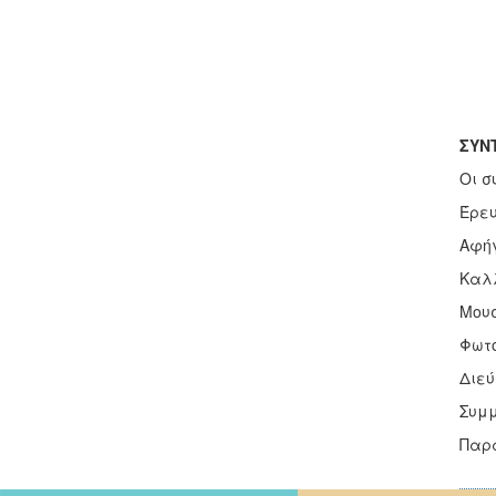
ΣΥΝ
Οι σ
Έρευ
Αφήγ
Καλλ
Μουσ
Φωτ
Διε
Συμμ
Παρ