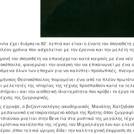
ινία έχει διάρκεια 82΄ λεπτά και είναι η ένατη του σκηνοθέτη
πλέον χρόνια που ασχολείται με την έρευνα και την μελέτη τη
μονή του σκηνοθέτη να επανέρχεται κατά καιρούς με ένα νέο
οκόπουλο, φανερώνει την ανάγκη του να επικοινωνεί με ένα
όμενα όλων των εποχών για να καλύπτει προσωπικές, πνευμα
μήνικος Θεοτοκόπουλος παραμένει ένα από τα πλέον πρωτότ
οι μελετητές της ιστορίας της τέχνης προσπαθούν κατά τα τελ
στήριο>> και την αισθητική ιδιαιτερότητα που κρύβει το έργο 
τέχνης της ζωγραφικής.
 έγραψε, ο βυζαντινολόγος-ακαδημαικός Μανόλης Χατζηδάκης
 μεσαιωνικό ενετοκρατούμενο κόσμο της Κρήτης όπου ζωγραφί
τσιάνικα-μυείται στην Βενετία στα μυστικά της μεγάλης τέχν
ερίστικα κατάλοιπα της τέχνης του Μιχαηλάγγελου και ελευθ
έρου ,όπου τελικά ώριμος δίδει την καλλιτεχνική έκφραση σε 