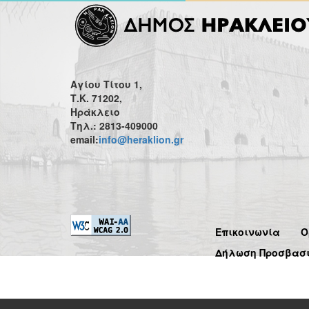
Αγίου Τίτου 1,
Τ.Κ. 71202,
Ηράκλειο
Τηλ.: 2813-409000
email:
info@heraklion.gr
Επικοινωνία
Ό
Δήλωση Προσβασ