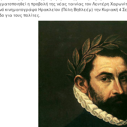
ματοποιηθεί η προβολή της νέας ταινίας του Λευτέρη Χαρων
νό κινηματογράφο Ηρακλείου (Πύλη Βηθλεέμ) την Κυριακή 4 Σε
δο για τους πολίτες.