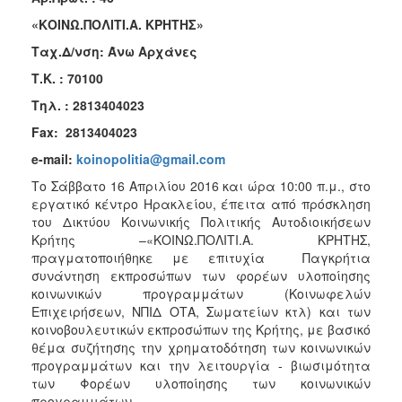
2017
«ΚΟΙΝΩ.ΠΟΛΙΤΙ.Α. ΚΡΗΤΗΣ»
2016
Ταχ.Δ/νση: Άνω Αρχάνες
2015
Τ.Κ. : 70100
2012
Τηλ
. : 2813404023
2011
Fax: 2813404023
e-mail:
koinopolitia@gmail.com
Το Σάββατο 16 Απριλίου 2016 και ώρα 10:00 π.μ., στο
εργατικό κέντρο Ηρακλείου, έπειτα από πρόσκληση
Ο
του Δικτύου Κοινωνικής Πολιτικής Αυτοδιοικήσεων
ΔΗΜΟΣ
Κρήτης –«ΚΟΙΝΩ.ΠΟΛΙΤΙ.Α. ΚΡΗΤΗΣ,
πραγματοποιήθηκε με επιτυχία Παγκρήτια
ΠΟΛΙΤΙΣΜΟΣ
συνάντηση εκπροσώπων των φορέων υλοποίησης
κοινωνικών προγραμμάτων (Κοινωφελών
Επιχειρήσεων, ΝΠΙΔ ΟΤΑ, Σωματείων κτλ) και των
ΑΝΘΕΚΤΙΚΗ
ΠΟΛΗ
κοινοβουλευτικών εκπροσώπων της Κρήτης, με βασικό
θέμα συζήτησης την χρηματοδότηση των κοινωνικών
προγραμμάτων και την λειτουργία - βιωσιμότητα
των Φορέων υλοποίησης των κοινωνικών
προγραμμάτων.