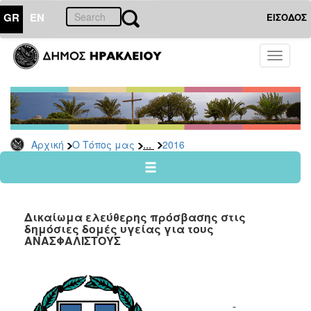
GR
EN
ΕΙΣΟΔΟΣ
Ο
Toggle
ΤΟΠΟΣ
navigati
ΜΑΣ
Ανακοινώσεις
Αρχείο
2026
...
Αρχική
Ο Τόπος μας
2016
2025
2024
2023
Δικαίωμα ελεύθερης πρόσβασης στις
2022
δημόσιες δομές υγείας για τους
ΑΝΑΣΦΑΛΙΣΤΟΥΣ
2021
2020
2019
2018