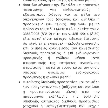
όσοι διαμένουν στην Ελλάδα με καθεστώς
παραμονής για ανθρωπιστικούς ή
εξαιρετικούς λόγους και τα μέλη των
οικογενειών τους (σύζυγος και ανήλικα ή
προστατευόμενα τέκνα), σύμφωνα με το
άρθρο 28 του π.δ. 114/2010 (Α΄195) είτε του ν.
3386/2005 (Α΄212) είτε του ν. 4251/2014 (Α΄80)
είτε αυτοί είναι κάτοχοι άδειας διαμονής
σε ισχύ, είτε εκκρεμεί η έκδοση απόφασης
επί αιτήσεως ανανέωσης του καθεστώτος
διεθνούς προστασίας ή επί ενδικοφανούς
προσφυγής ή ενδίκου μέσου κατά
απορριπτικής της αιτήσεως ανανέωσης
απόφασης ή κατά το χρόνο κατά τον οποίο
υπάρχει δικαίωμα ενδικοφανούς
προσφυγής ή ενδίκου μέσου.
αιτούντες διεθνούς προστασίας και τα μέλη
των οικογενειών τους (σύζυγος και ανήλικα
ή προστατευόμενα τέκνα) από την
ημερομηνία εκδήλωσης της βούλησης
υποβολής αιτήματος διεθνούς προστασίας
(αρχικού ή μεταγενέστερου) και μέχρις