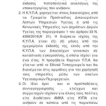
έκδοσης πιστοποιητικά αναλόγως της
υποκατηγορίας που ανήκουν.
Η Κ.Υ.Π.Α. χορηγείται στους δικαιούχους από
τα Γραφεία Προστασίας Δικαιωμάτων
Ληπτών Υπηρεσιών Υγείας ή από τις
Κοινωνικές Υπηρεσίες των Δημόσιων Δομών
Υγείας της παραγράφου 1 του άρθρου 33 Ν.
4368/2016(Α΄ 21). Η διάρκεια ισχύος της
Κ.Υ.Π.Α. είναι έξι (6) μήνες από την
ημερομηνία έκδοσής της, εκτός από την
Κ.Υ.Π.Α. των δικαιούχων γυναικών σε
κατάσταση εγκυμοσύνης, η οποία ισχύει για
ένα έτος. Η προμήθεια Καρτών Υ.Π.Α. θα
γίνεται από το Εθνικό Τυπογραφείο και θα
διανέμεται στις αρμόδιες για την χορήγησή
τους υπηρεσίες μέσω των οικείων
Υγειονομικών Περιφερειών.
Οι ίδιοι όροι και οι προϋποθέσεις
συνταγογράφησης , ελέγχων και
συμμετοχών ισχύουν για όλους τους πολίτες
είτε διαθέτουν ΑΜΚΑ είτε ΚΥΠΑ είτε
ανήκουν σε κάποια από τις παραπάνω