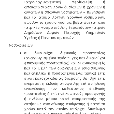
ιατροφαρμακευτική περίθαλψη ή
αποκατάσταση λόγω δυσίατων ή χρόνιων ή
ανίατων ή σπάνιων νοσημάτων − παθήσεων
και τα άτομα λοιπών χρόνιων νοσημάτων,
εφόσον το χρόνιο νόσημα βεβαιώνεται από
ιατρικές γνωματεύσεις θεραπόντων ιατρών
Δημόσιων Δομών Παροχής Υπηρεσιών
Υγείας ή Πανεπιστημιακών
Νοσοκομείων.
οι δικαιούχοι διεθνούς προστασίας
(αναγνωρισμένοι πρόσφυγες και δικαιούχοι
επικουρικής προστασίας) και οι ανιθαγενείς
και τα μέλη των οικογενειών τους(σύζυγος
και ανήλικα ή προστατευόμενα τέκνα) είτε
είναι κάτοχοι άδειας διαμονής σε ισχύ είτε
εκκρεμεί η έκδοση απόφασης επί αιτήσεως
ανανέωσης του καθεστώτος διεθνούς
προστασίας ή επί ενδικοφανούς προσφυγής
ή ενδίκου μέσου κατά απορριπτικής της
αιτήσεως ανανέωσης απόφασης ή κατά το
χρόνο κατά τον οποίον υπάρχει δικαίωμα
ενδικοφανούς προσφυγής ή ενδίκου μέσου.