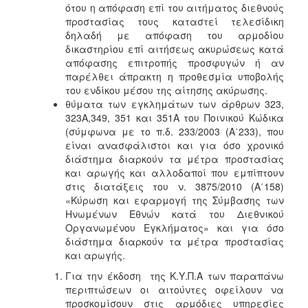
ότου η απόφαση επί του αιτήματος διεθνούς
προστασίας τους καταστεί τελεσίδικη
δηλαδή με απόφαση του αρμοδίου
δικαστηρίου επί αιτήσεως ακυρώσεως κατά
απόφασης επιτροπής προσφυγών ή αν
παρέλθει άπρακτη η προθεσμία υποβολής
του ενδίκου μέσου της αίτησης ακύρωσης.
θύματα των εγκλημάτων των άρθρων 323,
323Α,349, 351 και 351Α του Ποινικού Κώδικα
(σύμφωνα με το π.δ. 233/2003 (Α΄233), που
είναι ανασφάλιστοι και για όσο χρονικό
διάστημα διαρκούν τα μέτρα προστασίας
και αρωγής και αλλοδαποί που εμπίπτουν
στις διατάξεις του ν. 3875/2010 (Α΄158)
«Κύρωση και εφαρμογή της Σύμβασης των
Ηνωμένων Εθνών κατά του Διεθνικού
Οργανωμένου Εγκλήματος» και για όσο
διάστημα διαρκούν τα μέτρα προστασίας
και αρωγής.
Για την έκδοση της Κ.Υ.Π.Α των παραπάνω
περιπτώσεων οι αιτούντες οφείλουν να
προσκομίσουν στις αρμόδιες υπηρεσίες