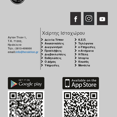
Χάρτης Ιστοχώρου
Αγίου Τίτου 1,
Δελτία Τύπου
Κ.Ε.Π.
Τ.Κ. 71202,
Ανακοινώσεις
Τηλέφωνα
Ηράκλειο
Διαγωνισμοί
e-Υπηρεσίες
Τηλ.: 2813-409000
Προσλήψεις
e-Αιτήματα
email:
info@heraklion.gr
Διαβουλεύσεις
Η Πόλη
Εκδηλώσεις
Ιστορία
Ο Δήμος
Κνωσός
Υπηρεσίες
Μουσεία