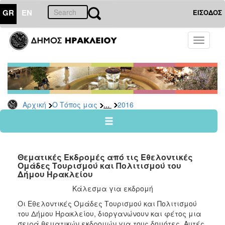
GR
EN
ΕΙΣΟΔΟΣ
Ο
Toggle
ΤΟΠΟΣ
navigati
ΜΑΣ
Ανακοινώσεις
Αρχείο
2026
...
Αρχική
Ο Τόπος μας
2016
2025
2024
2023
Θεματικές Εκδρομές από τις Εθελοντικές
2022
Ομάδες Tουρισμού και Πολιτισμού του
Δήμου Ηρακλείου
2021
Κάλεσμα για εκδρομή
2020
Oι Εθελοντικές Ομάδες Tουρισμού και Πολιτισμού
2019
του Δήμου Ηρακλείου, διοργανώνουν και φέτος μια
2018
σειρά θεματικών εκδρομών για τους δημότες. Αυτές