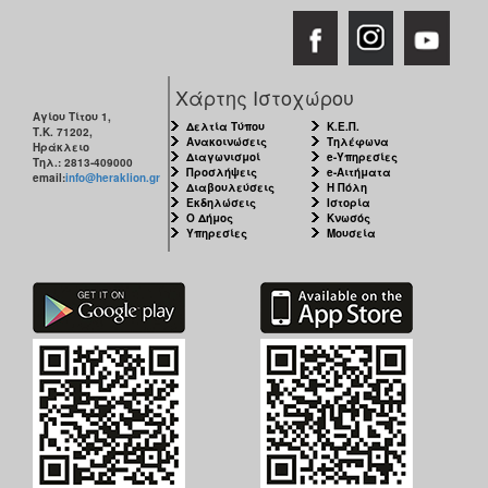
Χάρτης Ιστοχώρου
Αγίου Τίτου 1,
Δελτία Τύπου
Κ.Ε.Π.
Τ.Κ. 71202,
Ανακοινώσεις
Τηλέφωνα
Ηράκλειο
Διαγωνισμοί
e-Υπηρεσίες
Τηλ.: 2813-409000
Προσλήψεις
e-Αιτήματα
email:
info@heraklion.gr
Διαβουλεύσεις
Η Πόλη
Εκδηλώσεις
Ιστορία
Ο Δήμος
Κνωσός
Υπηρεσίες
Μουσεία