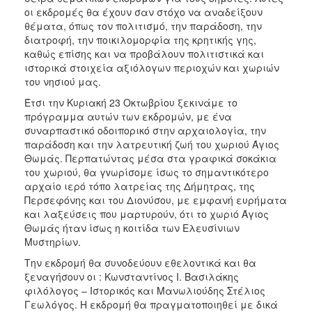
οι εκδρομές θα έχουν σαν στόχο να αναδείξουν
2017
θέματα, όπως τον πολιτισμό, την παράδοση, την
2016
διατροφή, την ποικιλομορφία της κρητικής γης,
καθώς επίσης και να προβάλουν πολιτιστικά και
2015
ιστορικά στοιχεία αξιόλογων περιοχών και χωριών
2012
του νησιού μας.
2011
Έτσι την Κυριακή 23 Οκτωβρίου ξεκινάμε το
πρόγραμμα αυτών των εκδρομών, με ένα
συναρπαστικό οδοιπορικό στην αρχαιολογία, την
παράδοση και την λατρευτική ζωή του χωριού Άγιος
Θωμάς. Περπατώντας μέσα στα γραφικά σοκάκια
Ο
του χωριού, θα γvωρίσομε ίσως το σημαντικότερο
ΔΗΜΟΣ
αρχαίο ιερό τόπο λατρείας της Δήμητρας, της
Περσεφόνης και του Διονύσου, με εμφανή ευρήματα
ΠΟΛΙΤΙΣΜΟΣ
και λαξεύσεις που μαρτυρούν, ότι το χωριό Άγιος
Θωμάς ήταν ίσως η κοιτίδα των Ελευσίνιων
Μυστηρίων.
ΑΝΘΕΚΤΙΚΗ
ΠΟΛΗ
Την εκδρομή θα συνοδεύουν εθελοντικά και θα
ξεναγήσουν οι : Κωνσταντίνος I. Βασιλάκης
φιλόλογος – Iστορικός και Μανωλιούδης Στέλιος
Γεωλόγος. Η εκδρομή θα πραγματοποιηθεί με δικά