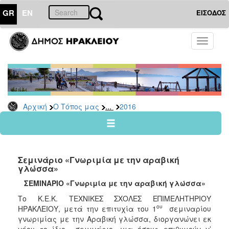
GR
EN
ΕΙΣΟΔΟΣ
Ο
Toggle
ΤΟΠΟΣ
navigati
ΜΑΣ
Ανακοινώσεις
Αρχείο
2026
...
Αρχική
Ο Τόπος μας
2016
2025
2024
2023
Σεμινάριο «Γνωριμία με την αραβική
2022
γλώσσα»
2021
ΣΕΜΙΝΑΡΙΟ «Γνωριμία με την αραβική γλώσσα»
2020
Το Κ.Ε.Κ. ΤΕΧΝΙΚΕΣ ΣΧΟΛΕΣ ΕΠΙΜΕΛΗΤΗΡΙΟΥ
ου
ΗΡΑΚΛΕΙΟΥ, μετά την επιτυχία του 1
σεμιναρίου
2019
γνωριμίας με την Αραβική γλώσσα, διοργανώνει εκ
2018
νέου το ίδιο σεμινάριο, για όσους επιθυμούν ν’