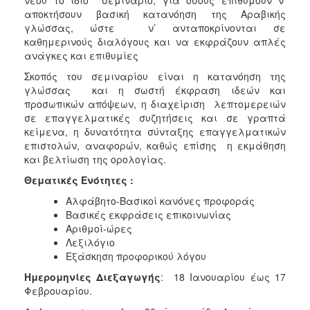
αποκτήσουν βασική κατανόηση της Αραβικής
2017
γλώσσας, ώστε ν’ ανταποκρίνονται σε
2016
καθημερινούς διαλόγους και να εκφράζουν απλές
ανάγκες και επιθυμίες
2015
Σκοπός του σεμιναρίου είναι η κατανόηση της
2012
γλώσσας και η σωστή έκφραση ιδεών και
2011
προσωπικών απόψεων, η διαχείριση λεπτομερειών
σε επαγγελματικές συζητήσεις και σε γραπτά
κείμενα, η δυνατότητα σύνταξης επαγγελματικών
επιστολών, αναφορών, καθώς επίσης η εκμάθηση
και βελτίωση της ορολογίας.
Ο
ΔΗΜΟΣ
Θεματικές Ενότητες :
Αλφάβητο-Βασικοί κανόνες προφοράς
ΠΟΛΙΤΙΣΜΟΣ
Βασικές εκφράσεις επικοινωνίας
Αριθμοί-ώρες
ΑΝΘΕΚΤΙΚΗ
Λεξιλόγιο
ΠΟΛΗ
Εξάσκηση προφορικού λόγου
Ημερομηνίες Διεξαγωγής
: 18 Ιανουαρίου έως 17
Φεβρουαρίου.