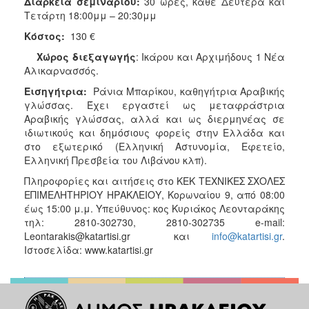
Διάρκεια σεμιναρίου:
30 ώρες, κάθε Δευτέρα και
Τετάρτη 18:00μμ – 20:30μμ
Κόστος:
130 €
Χώρος διεξαγωγής
: Ικάρου και Αρχιμήδους 1 Νέα
Αλικαρνασσός.
Εισηγήτρια:
Ράνια Μπαρίκου, καθηγήτρια Αραβικής
γλώσσας. Έχει εργαστεί ως μεταφράστρια
Αραβικής γλώσσας, αλλά και ως διερμηνέας σε
ιδιωτικούς και δημόσιους φορείς στην Ελλάδα και
στο εξωτερικό (Ελληνική Αστυνομία, Εφετείο,
Ελληνική Πρεσβεία του Λιβάνου κλπ).
Πληροφορίες και αιτήσεις στο ΚΕΚ ΤΕΧΝΙΚΕΣ ΣΧΟΛΕΣ
ΕΠΙΜΕΛΗΤΗΡΙΟΥ ΗΡΑΚΛΕΙΟΥ, Κορωναίου 9, από 08:00
έως 15:00 μ.μ. Υπεύθυνος: κος Κυριάκος Λεονταράκης
τηλ: 2810-302730, 2810-302735 e-mail:
Leontarakis@katartisi.gr και
info@katartisi.gr
.
Ιστοσελίδα: www.katartisi.gr