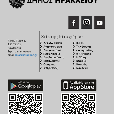
Χάρτης Ιστοχώρου
Αγίου Τίτου 1,
Δελτία Τύπου
Κ.Ε.Π.
Τ.Κ. 71202,
Ανακοινώσεις
Τηλέφωνα
Ηράκλειο
Διαγωνισμοί
e-Υπηρεσίες
Τηλ.: 2813-409000
Προσλήψεις
e-Αιτήματα
email:
info@heraklion.gr
Διαβουλεύσεις
Η Πόλη
Εκδηλώσεις
Ιστορία
Ο Δήμος
Κνωσός
Υπηρεσίες
Μουσεία