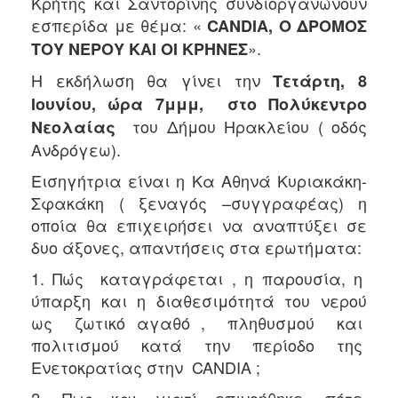
Κρήτης και Σαντορίνης συνδιοργανώνουν
εσπερίδα με θέμα: «
CANDIA, Ο ΔΡΟΜΟΣ
2017
».
ΤΟΥ ΝΕΡΟΥ ΚΑΙ ΟΙ ΚΡΗΝΕΣ
2016
2015
Η εκδήλωση θα γίνει την
Τετάρτη, 8
Ιουνίου, ώρα 7μμμ, στο Πολύκεντρο
2012
του Δήμου Ηρακλείου ( οδός
Νεολαίας
2011
Ανδρόγεω).
Εισηγήτρια είναι η Κα Αθηνά Κυριακάκη-
Σφακάκη ( ξεναγός –συγγραφέας) η
Ο
οποία θα επιχειρήσει να αναπτύξει σε
ΔΗΜΟΣ
δυο άξονες, απαντήσεις στα ερωτήματα:
ΠΟΛΙΤΙΣΜΟΣ
1. Πώς καταγράφεται , η παρουσία, η
ύπαρξη και η διαθεσιμότητά του νερού
ΑΝΘΕΚΤΙΚΗ
ως ζωτικό αγαθό , πληθυσμού και
ΠΟΛΗ
πολιτισμού κατά την περίοδο της
Ενετοκρατίας στην CANDIA ;
2. Πως και γιατί επινοήθηκε, πότε