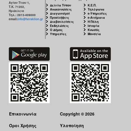
Αγίου Τίτου 1,
Δελτία Τύπου
Κ.Ε.Π.
Τ.Κ. 71202,
Ανακοινώσεις
Τηλέφωνα
Ηράκλειο
Διαγωνισμοί
e-Υπηρεσίες
Τηλ.: 2813-409000
Προσλήψεις
e-Αιτήματα
email:
info@heraklion.gr
Διαβουλεύσεις
Η Πόλη
Εκδηλώσεις
Ιστορία
Ο Δήμος
Κνωσός
Υπηρεσίες
Μουσεία
Επικοινωνία
Copyright © 2026
Όροι Χρήσης
Υλοποίηση