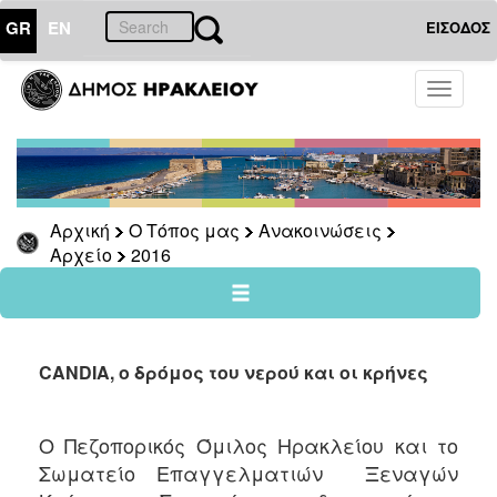
GR
EN
ΕΙΣΟΔΟΣ
Ο
Toggle
ΤΟΠΟΣ
navigati
ΜΑΣ
Ανακοινώσεις
Αρχείο
2026
Αρχική
Ο Τόπος μας
Ανακοινώσεις
Αρχείο
2016
2025
2024
2023
2022
CANDIA, ο δρόμος του νερού και οι κρήνες
2021
2020
Ο Πεζοπορικός Όμιλος Ηρακλείου και το
2019
Σωματείο Επαγγελματιών Ξεναγών
2018