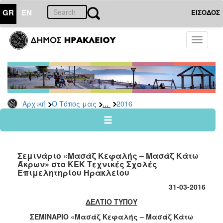
GR
EN
ΕΙΣΟΔΟΣ
Ο
Toggle
ΤΟΠΟΣ
navigati
ΜΑΣ
Ανακοινώσεις
Αρχείο
2026
...
Αρχική
Ο Τόπος μας
2016
2025
2024
2023
Σεμινάριο «Μασάζ Κεφαλής – Μασάζ Κάτω
2022
Άκρων» στο ΚΕΚ Τεχνικές Σχολές
Επιμελητηρίου Ηρακλείου
2021
31-03-2016
2020
ΔΕΛΤΙΟ ΤΥΠΟΥ
2019
ΣΕΜΙΝΑΡΙΟ «
Μασάζ Κεφαλής – Μασάζ Κάτω
2018