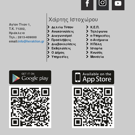
Χάρτης Ιστοχώρου
Αγίου Τίτου 1,
Δελτία Τύπου
Κ.Ε.Π.
Τ.Κ. 71202,
Ανακοινώσεις
Τηλέφωνα
Ηράκλειο
Διαγωνισμοί
e-Υπηρεσίες
Τηλ.: 2813-409000
Προσλήψεις
e-Αιτήματα
email:
info@heraklion.gr
Διαβουλεύσεις
Η Πόλη
Εκδηλώσεις
Ιστορία
Ο Δήμος
Κνωσός
Υπηρεσίες
Μουσεία