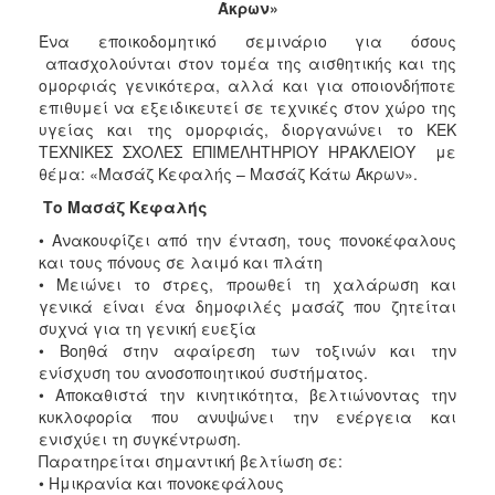
Άκρων
»
2017
Ένα εποικοδομητικό σεμινάριο για όσους
2016
απασχολούνται στον τομέα της αισθητικής και της
ομορφιάς γενικότερα, αλλά και για οποιονδήποτε
2015
επιθυμεί να εξειδικευτεί σε τεχνικές στον χώρο της
2012
υγείας και της ομορφιάς, διοργανώνει το ΚΕΚ
ΤΕΧΝΙΚΕΣ ΣΧΟΛΕΣ ΕΠΙΜΕΛΗΤΗΡΙΟΥ ΗΡΑΚΛΕΙΟΥ με
2011
θέμα: «Μασάζ Κεφαλής – Μασάζ Κάτω Άκρων».
Το Μασάζ Κεφαλής
• Ανακουφίζει από την ένταση, τους πονοκέφαλους
και τους πόνους σε λαιμό και πλάτη
Ο
• Μειώνει το στρες, προωθεί τη χαλάρωση και
ΔΗΜΟΣ
γενικά είναι ένα δημοφιλές μασάζ που ζητείται
συχνά για τη γενική ευεξία
ΠΟΛΙΤΙΣΜΟΣ
• Βοηθά στην αφαίρεση των τοξινών και την
ενίσχυση του ανοσοποιητικού συστήματος.
ΑΝΘΕΚΤΙΚΗ
• Αποκαθιστά την κινητικότητα, βελτιώνοντας την
ΠΟΛΗ
κυκλοφορία που ανυψώνει την ενέργεια και
ενισχύει τη συγκέντρωση.
Παρατηρείται σημαντική βελτίωση σε:
• Ημικρανία και πονοκεφάλους