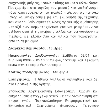
αυχενικής μοίρας, καθώς επίσης και στα κάτω άκρα.
Προχωράμε στα οφέλη του μασάζ και μαθαίνουμε
πότε απαγορεύεται το μασάζ παίρνοντας ιατρικό
ιστορικό. Συνεχίζουμε με την εκμάθηση της τεχνικής
και ακολουθούν αρκετές ώρες πρακτικής εξάσκησης
μεταξύ των συμμετεχόντων για να μπορέσουν να
μάθουν σωστά τις κινήσεις αλλά και να νιώσουν τις
πιέσεις, με εξοπλισμό και υλικά που παρέχονται
από το σεμινάριο.
Διάρκεια σεμιναρίου:
18 Ώρες
Ημερομηνίες Διεξαγωγής:
Σάββατο 02/04 και
Κυριακή 03/04 από 10:00πμ έως 15:00μμ και Τετάρτη
06/04 από 17:00μμ έως 22:00μμ.
Κόστος προγράμματος:
140 ευρώ
Εισηγήτρια:
Η Αθηνά Ψυλλάκη γεννήθηκε και ζει
στο Ηράκλειο της Κρήτης.
Σπούδασε Αρχιτεκτονική Εσωτερικών Χώρων και
ασχολήθηκε επαγγελματικά με την Διακόσμηση επί
σειρά ετών. Παρακολούθησε Επιμορφωτικά και
Εκπαιδευτικά Σεμινάρια διαφόρων Τεχνικών