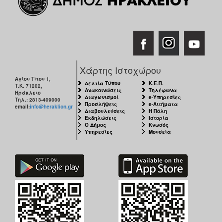
Χάρτης Ιστοχώρου
Αγίου Τίτου 1,
Δελτία Τύπου
Κ.Ε.Π.
Τ.Κ. 71202,
Ανακοινώσεις
Τηλέφωνα
Ηράκλειο
Διαγωνισμοί
e-Υπηρεσίες
Τηλ.: 2813-409000
Προσλήψεις
e-Αιτήματα
email:
info@heraklion.gr
Διαβουλεύσεις
Η Πόλη
Εκδηλώσεις
Ιστορία
Ο Δήμος
Κνωσός
Υπηρεσίες
Μουσεία