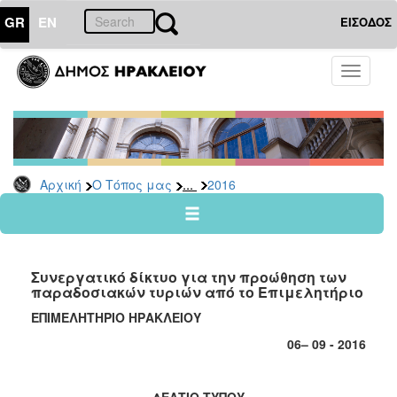
GR
EN
ΕΙΣΟΔΟΣ
Ο
Toggle
ΤΟΠΟΣ
navigati
ΜΑΣ
Ανακοινώσεις
Αρχείο
2026
...
Αρχική
Ο Τόπος μας
2016
2025
2024
2023
Συνεργατικό δίκτυο για την προώθηση των
2022
παραδοσιακών τυριών από το Επιμελητήριο
2021
ΕΠΙΜΕΛΗΤΗΡΙΟ ΗΡΑΚΛΕΙΟΥ
2020
06– 09 - 2016
2019
2018
ΔΕΛΤΙΟ ΤΥΠΟΥ