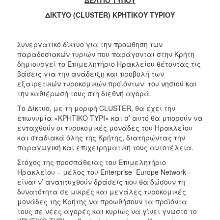
2017
ΔΙΚΤΥΟ (
CLUSTER)
ΚΡΗΤΙΚΟΥ ΤΥΡΙΟΥ
2016
2015
Συνεργατικό δίκτυο για την προώθηση των
παραδοσιακών τυριών που παράγονται στην Κρήτη
2012
δημιουργεί το Επιμελητήριο Ηρακλείου θέτοντας τις
2011
βάσεις για την ανάδειξη και προβολή των
εξαιρετικών τυροκομικών προϊόντων του νησιού και
την καθιέρωσή τους στη διεθνή αγορά.
Το Δίκτυο, με τη μορφή CLUSTER, θα έχει την
επωνυμία «ΚΡΗΤΙΚΟ ΤΥΡΙ» και σ’ αυτό θα μπορούν να
Ο
ΔΗΜΟΣ
ενταχθούν οι τυροκομικές μονάδες του Ηρακλείου
και σταδιακά όλης της Κρήτης, διατηρώντας την
παραγωγική και επιχειρηματική τους αυτοτέλεια.
ΠΟΛΙΤΙΣΜΟΣ
Στόχος της προσπάθειας του Επιμελητήριο
ΑΝΘΕΚΤΙΚΗ
Ηρακλείου – μέλος του Enterprise Europe Network -
ΠΟΛΗ
είναι ν’ αναπτυχθούν δράσεις που θα δώσουν τη
δυνατότητα σε μικρές και μεγάλες τυροκομικές
μονάδες της Κρήτης να προωθήσουν τα προϊόντα
τους σε νέες αγορές και κυρίως να γίνει γνωστό το