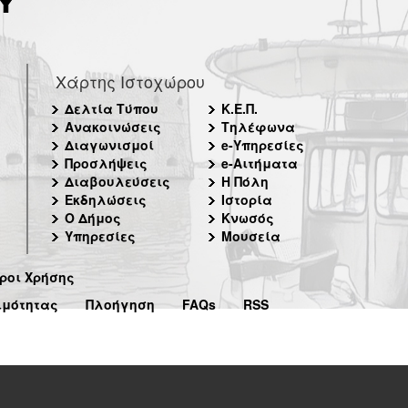
Χάρτης Ιστοχώρου
Δελτία Τύπου
Κ.Ε.Π.
Ανακοινώσεις
Τηλέφωνα
Διαγωνισμοί
e-Υπηρεσίες
Προσλήψεις
e-Αιτήματα
Διαβουλεύσεις
Η Πόλη
Εκδηλώσεις
Ιστορία
Ο Δήμος
Κνωσός
Υπηρεσίες
Μουσεία
ροι Χρήσης
ιμότητας
Πλοήγηση
FAQs
RSS