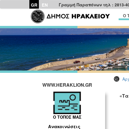
GR
EN
Γραμμή Παραπόνων τηλ : 2813-4
Ο 
Αρχ
WWW.HERAKLION.GR
«Τα
Ο ΤΟΠΟΣ ΜΑΣ
Ανακοινώσεις