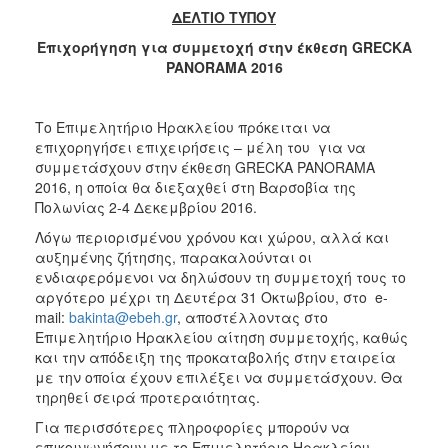
ΔΕΛΤΙΟ ΤΥΠΟΥ
2017
Επιχορήγηση για συμμετοχή στην έκθεση GRECKA
2016
PANORAMA 2016
2015
2012
Το Επιμελητήριο Ηρακλείου πρόκειται να
2011
επιχορηγήσει επιχειρήσεις – μέλη του για να
συμμετάσχουν στην έκθεση GRECKA PANORAMA
2016, η οποία θα διεξαχθεί στη Βαρσοβία της
Πολωνίας 2-4 Δεκεμβρίου 2016.
Λόγω περιορισμένου χρόνου και χώρου, αλλά και
Ο
αυξημένης ζήτησης, παρακαλούνται οι
ΔΗΜΟΣ
ενδιαφερόμενοι να δηλώσουν τη συμμετοχή τους το
αργότερο μέχρι τη Δευτέρα 31 Οκτωβρίου, στο e-
ΠΟΛΙΤΙΣΜΟΣ
mail:
bakinta@ebeh.gr
, αποστέλλοντας στο
Επιμελητήριο Ηρακλείου αίτηση συμμετοχής, καθώς
ΑΝΘΕΚΤΙΚΗ
και την απόδειξη της προκαταβολής στην εταιρεία
ΠΟΛΗ
με την οποία έχουν επιλέξει να συμμετάσχουν. Θα
τηρηθεί σειρά προτεραιότητας.
Για περισσότερες πληροφορίες μπορούν να
επικοινωνήσουν με το Επιμελητήριο Ηρακλείου.