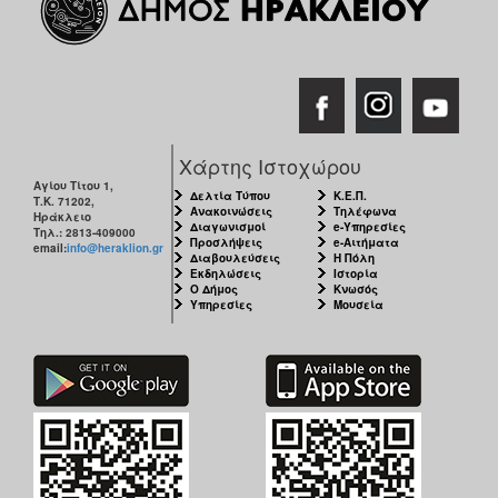
Χάρτης Ιστοχώρου
Αγίου Τίτου 1,
Δελτία Τύπου
Κ.Ε.Π.
Τ.Κ. 71202,
Ανακοινώσεις
Τηλέφωνα
Ηράκλειο
Διαγωνισμοί
e-Υπηρεσίες
Τηλ.: 2813-409000
Προσλήψεις
e-Αιτήματα
email:
info@heraklion.gr
Διαβουλεύσεις
Η Πόλη
Εκδηλώσεις
Ιστορία
Ο Δήμος
Κνωσός
Υπηρεσίες
Μουσεία