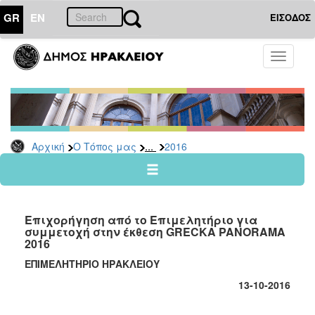
GR
EN
ΕΙΣΟΔΟΣ
Ο
Toggle
ΤΟΠΟΣ
navigati
ΜΑΣ
Ανακοινώσεις
Αρχείο
2026
...
Αρχική
Ο Τόπος μας
2016
2025
2024
2023
Επιχορήγηση από το Επιμελητήριο για
2022
συμμετοχή στην έκθεση GRECKA PANORAMA
2016
2021
ΕΠΙΜΕΛΗΤΗΡΙΟ ΗΡΑΚΛΕΙΟΥ
2020
13-10-2016
2019
2018