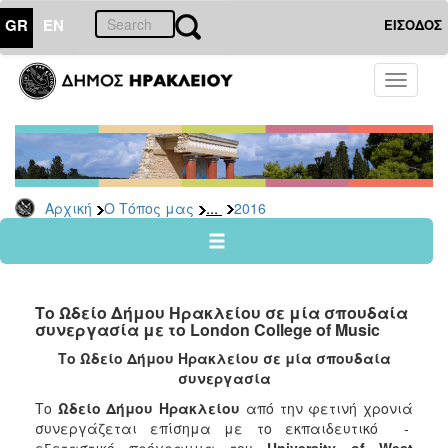
GR
EN
ΕΙΣΟΔΟΣ
Ο
Toggle
ΤΟΠΟΣ
navigati
ΜΑΣ
Ανακοινώσεις
Αρχείο
2026
...
Αρχική
Ο Τόπος μας
2016
2025
2024
2023
Το Ωδείο Δήμου Ηρακλείου σε μία σπουδαία
2022
συνεργασία με το London College of Music
2021
Το Ωδείο Δήμου Ηρακλείου σε μία σπουδαία
συνεργασία
2020
Το
Ωδείο Δήμου Ηρακλείου
από την φετινή χρονιά
2019
συνεργάζεται επίσημα με το εκπαιδευτικό -
2018
εξεταστικό πρόγραμμα του
University
of
West