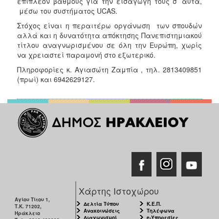
επιπλέον βαθμούς για την εισαγωγή τους σ’ αυτά,
μέσω του συστήματος UCAS.
Στόχος είναι η περαιτέρω οργάνωση των σπουδών
αλλά και η δυνατότητα απόκτησης Πανεπιστημιακού
τίτλου αναγνωρισμένου σε όλη την Ευρώπη, χωρίς
να χρειαστεί παραμονή στο εξωτερικό.
Πληροφορίες κ. Αγιασώτη Ζαμπία , τηλ. 2813409851
(πρωί) και 6942629127.
Χάρτης Ιστοχώρου
Αγίου Τίτου 1,
Δελτία Τύπου
Κ.Ε.Π.
Τ.Κ. 71202,
Ανακοινώσεις
Τηλέφωνα
Ηράκλειο
Διαγωνισμοί
e-Υπηρεσίες