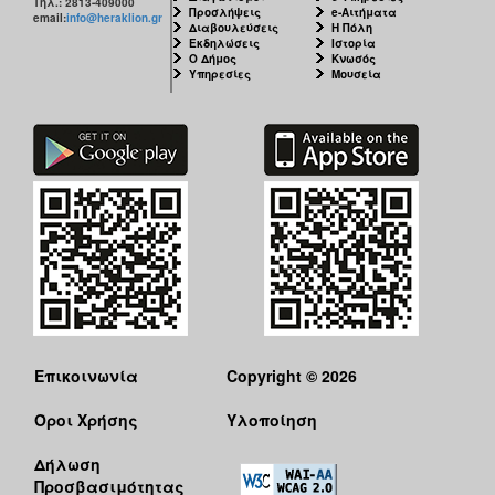
Τηλ.: 2813-409000
Προσλήψεις
e-Αιτήματα
email:
info@heraklion.gr
Διαβουλεύσεις
Η Πόλη
Εκδηλώσεις
Ιστορία
Ο Δήμος
Κνωσός
Υπηρεσίες
Μουσεία
Επικοινωνία
Copyright © 2026
Όροι Χρήσης
Υλοποίηση
Δήλωση
Προσβασιμότητας