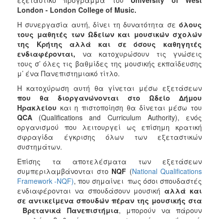
L
ondon
-
L
ondon
C
ollege
of
Music
.
2017
Η συνεργασία αυτή, δίνει τη δυνατότητα σε
όλους
2016
τους μαθητές των Ωδείων και μουσικών σχολών
2015
της Κρήτης
αλλά και σε όσους καθηγητές
ενδιαφέρονται,
να κατοχυρώσουν τις γνώσεις
2012
τους σ’ όλες τις βαθμίδες της μουσικής εκπαίδευσης
2011
μ’ ένα Πανεπιστημιακό τίτλο.
Η κατοχύρωση αυτή θα γίνεται μέσω εξετάσεων
π
ου θα διοργανώνονται στο Ωδείο Δήμου
Ηρακλείου
και η πιστοποίηση θα δίνεται μέσω του
QCA
(Qualifications and Curriculum Authority), ενός
Ο
ΔΗΜΟΣ
οργανισμού που λειτουργεί ως επίσημη κρατική
σφραγίδα έγκρισης όλων των εξεταστικών
συστημάτων.
ΠΟΛΙΤΙΣΜΟΣ
Επίσης τα αποτελέσματα των εξετάσεων
ΑΝΘΕΚΤΙΚΗ
συμπεριλαμβάνονται στο
NQF
(
National Qualifications
ΠΟΛΗ
Framework -NQF)
, που σημαίνει πως όσοι σπουδαστές
ενδιαφέρονται να σπουδάσουν μουσική
αλλά και
σε αντικείμενα σπουδών πέραν της μουσικής στα
Βρετανικά Πανεπιστήμια
, μπορούν να πάρουν