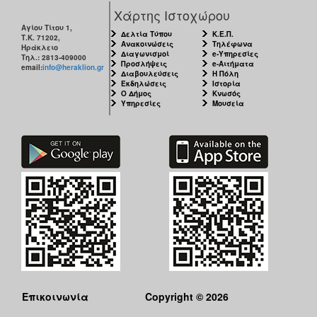
Χάρτης Ιστοχώρου
Αγίου Τίτου 1,
Δελτία Τύπου
Κ.Ε.Π.
Τ.Κ. 71202,
Ανακοινώσεις
Τηλέφωνα
Ηράκλειο
Διαγωνισμοί
e-Υπηρεσίες
Τηλ.: 2813-409000
Προσλήψεις
e-Αιτήματα
email:
info@heraklion.gr
Διαβουλεύσεις
Η Πόλη
Εκδηλώσεις
Ιστορία
Ο Δήμος
Κνωσός
Υπηρεσίες
Μουσεία
Επικοινωνία
Copyright © 2026