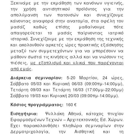
Ξεκινάμε με την εκμάθηση των κανόνων υγιεινής,
την χρήση αντισηπτικού προϊόντος για την
απολύμανση των πατουσών και συνεχίζουμε
κάνοντας αναφορά στην ανατομία, στα οφέλη του
μασάζ καθώς επίσης μαθαίνουμε πότε
απαγορεύεται το μασάς παίρνοντας ιατρικό
ιστορικό. Συνεχίζουμε με την εκμάθηση της τεχνικής
και ακολουθούν αρκετές ώρες πρακτικής εξάσκησης
μεταξύ των συμμετεχόντων για να μπορέσουν να
μάθουν σωστά τις κινήσεις αλλά και να νιώσουν τις
πιέσεις,
με εξοπλισμό και υλικά που παρέχονται
από εμάς
.
Διάρκεια σεμιναρίου:
5-20 Μαρτίου, 24 ώρες,
Σάββατο 05/03 και Κυριακή 06/03 (09:00πμ-14:00μμ),
Τετάρτη 09/03 και Τετάρτη 16/03 (17:00μμ-22:00μμ)
Σάββατο 19/03 και Κυριακή 20/03 (09:00πμ-14:00μμ).
Κόστος προγράμματος:
160 €
Εισηγήτρια:
Ψυλλάκη Αθηνά, κάτοχος πτυχίου
Εφαρμοσμένων Τεχνών – Αρχιτεκτονικής Εσ. Χώρων.
Έχει παρακολουθήσει πληθώρα σεμιναρίων στην
Δερμοτριχολογία, την Αισθητική και τη