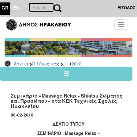
GR
EN
ΕΙΣΟΔΟΣ
Ο
Toggle
ΤΟΠΟΣ
navigati
ΜΑΣ
Ανακοινώσεις
Αρχείο
2026
...
Αρχική
Ο Τόπος μας
2016
2025
2024
2023
Σεμινάριο «Massage Relax - Shiatsu Σώματος
2022
και Προσώπου» στα ΚΕΚ Τεχνικές Σχολές
Ηρακλείου
2021
08-02-2016
2020
ΔΕΛΤΙΟ ΤΥΠΟΥ
2019
ΣΕΜΙΝΑΡΙΟ «
Massage
Relax
–
2018