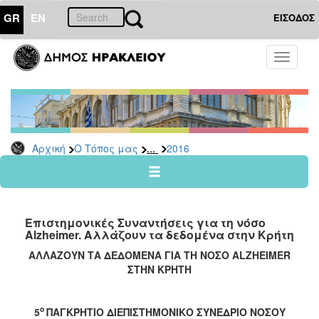
GR
EN
ΕΙΣΟΔΟΣ
Ο
Toggle
ΤΟΠΟΣ
navigati
ΜΑΣ
Ανακοινώσεις
Αρχείο
2026
...
Αρχική
Ο Τόπος μας
2016
2025
2024
2023
Επιστημονικές Συναντήσεις για τη νόσο
2022
Alzheimer. Αλλάζουν τα δεδομένα στην Κρήτη
2021
ΑΛΛΑΖΟΥΝ ΤΑ ΔΕΔΟΜΕΝΑ ΓΙΑ ΤΗ ΝΟΣΟ
ALZHEIMER
ΣΤΗΝ ΚΡΗΤΗ
2020
2019
ο
5
ΠΑΓΚΡΗΤΙΟ ΔΙΕΠΙΣΤΗΜΟΝΙΚΟ ΣΥΝΕΔΡΙΟ ΝΟΣΟΥ
2018