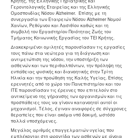
Κρήτης, της Ελληνικής Γηριατρικής και
Γεροντολογικής Εταιρείας και της Ελληνικής
Ομοσπονδίας Νόσου Alzheimer. Επίσης με τη
συνεργασία των Εταιρειών Νόσου Alzheimer Νομού
Χανίων, Ρεθύμνου και Λασιθίου καθώς και τη
συμβολή του Εργαστηρίου Ποιότητας Ζωής του
Τμήματος Κοινωνικής Εργασίας του ΤΕΙ Κρήτης.
Διακεκριμένοι ομιλητές παρουσίασαν τις εργασίες
τους πάνω στα νεώτερα για τη διάγνωση και
αντιμετώπιση της νόσου, την υποστήριξη των
ασθενών και των περιθαλπόντων, την πρόληψη της
ευπάθειας φυσικής και διανοητικής στην Τρίτη
Ηλικία και την προώθηση της Καλής Υγείας. Επίσης
ερευνητές από το χώρο του Πανεπιστημίου και του
ΙΤΕ παρουσίασαν τις έρευνες που επιτελούν στο
αντικείμενο της γήρανσης των οργανισμών και τις
προσπάθειες τους να γίνουν κατανοητοί αυτοί οι
μηχανισμοί. Τέλος, έγιναν αναφορές σε σύγχρονες
θεραπείες που είναι ακόμα υπό δοκιμή, ωστόσο
πολλά υποσχόμενες.
Μεγάλος αριθμός επαγγελματιών υγείας που
εμπλέκονται στη φροντίδα των ασθενών με άνοια