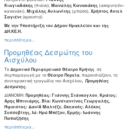
Κιαγιαδάκης
(πιάνο),
Μανώλης Κανακάκης
(ακορντεόν–
κανονάκι),
Μιχάλης Αυλωνίτης
(μπάσο),
Χρήστος Άντελ
Σαγιέντ
(κρουστά)
Με την Υποστήριξη του Δήμου Ηρακλείου και της
ΔΗ.ΚΕ.Η.
περισσότερα...
Προμηθέας Δεσμώτης του
Αισχύλου
Το
Δημοτικό Περιφερειακό Θέατρο Κρήτης
σε
συμπαραγωγή με το
Θέατρο Πορεία
, παρουσιάζουν, τη
συνταρακτική τραγωδία του Αισχύλου
,
Προμηθέας
Δεσμώτης.
ΔΙΑΝΟΜΗ:
Προμηθέας: Γιάννης Στάνκογλου
,
Κράτος:
Άρης Μπινιάρης
,
Βία: Κωνσταντίνος Γεωργαλής,
Ήφαιστος: Δαυίδ Μαλτέζε,
Ωκεανός: Αλέκος
Συσσοβίτης,
Ιώ: Ηρώ Μπέζου,
Ερμής: Ιωάννης
Παπαζήσης
περισσότερα...