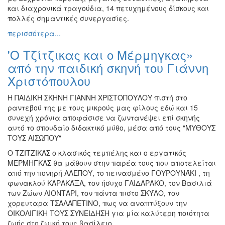
και διαχρονικά τραγούδια, 14 πετυχημένους δίσκους και
πολλές σημαντικές συνεργασίες.
περισσότερα...
'Ο Τζίτζικας και ο Μέρμηγκας»
από την παιδική σκηνή του Γιάννη
Χριστόπουλου
Η ΠΑΙΔΙΚΗ ΣΚΗΝΗ ΓΙΑΝΝΗ ΧΡΙΣΤΟΠΟΥΛΟΥ πιστή στο
ραντεβού της με τους μικρούς μας φίλους εδώ και 15
συνεχή χρόνια αποφάσισε να ζωντανέψει επί σκηνής
αυτό το σπουδαίο διδακτικό μύθο, μέσα από τους "ΜΥΘΟΥΣ
ΤΟΥΣ ΑΙΣΩΠΟΥ"
Ο ΤΖΙΤΖΙΚΑΣ ο κλασικός τεμπέλης και ο εργατικός
ΜΕΡΜΗΓΚΑΣ θα μάθουν στην παρέα τους που αποτελείται
από την πονηρή ΑΛΕΠΟΥ, το πεινασμένο ΓΟΥΡΟΥΝΆΚΙ , τη
φωνακλού ΚΑΡΑΚΆΞΑ, τον ήσυχο ΓΑΙΔΑΡΑΚΟ, τον Βασιλιά
των Ζώων ΛΙΟΝΤΑΡΙ, τον πάντα πιστο ΣΚΎΛΟ, τον
χορευταρα ΤΣΑΛΑΠΕΤΙΝΟ, πως να αναπτύξουν την
ΟΙΚΟΛΙΓΙΚΗ ΤΟΥΣ ΣΥΝΕΙΔΗΣΗ για μία καλύτερη ποιότητα
ζωής στο ζωικό τους βασίλειο.