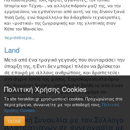
Ιστορία και Τέχνη– , να αλληλεπιδρούν μαζί της, να την
ερμηνεύουν, να εμπνέονται από αυτή, να της δίνουν ξανά
πνοή ζωής, ενώ παράλληλα θα διδαχθούν τεχνοτροπίες
και «μυστικά» της ζωγραφικής και της γλυπτικής στον
Κήπο του Μουσείου.
περισσότερα...
Land
Μετά από ένα τραγικό γεγονός που συνταράσει την
ύπαρξη
της, η Έντι δεν μπορεί πλέον να βρίσκεται
σε επαφή με άλλους
ανθρώπους, και δραπετεύει
στο άγριο τοπίο της φύσης.
Ευρισκόμενη στα όρια
του θανάτου, βρίσκει απρόσμενη βοήθεια
από έναν
Πολιτική Χρήσης Cookies
καλοσυνάτο κυνηγό, και μαζί έναν δρόμο να
επιστρέψει
ολοκληρωτικά πίσω στη ζωή.
Το site heraklion.gr χρησιμοποιεί cookies. Προχωρώντας στο
περιεχόμενο, συναινείτε με την αποδοχή τους.
Πολιτική
περισσότερα...
Χρήσης Cookies
Μουσική Συναυλία με τον Σύλλογο
CLOSE
Αλατσατιανών σε συνεργασία με