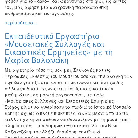
φόβου για το «κακό», και φέρνοντας στο φως τις αιτίες
του, μας άφησε μια διαχρονική παρακαταθήκη
ανθρωπισμού και αυτογνωσίας.
περισσότερα...
Εκπαιδευτικό Εργαστήριο
«Μουσειακές Συλλογές και
Εικαστικές Ερμηνείες» με τη
Μαρία Βολανάκη
Με αφετηρία τόσο τις μόνιμες Συλλογές και τις
Περιοδικές Εκθέσεις του Μουσείου όσο και την ανάγκη των
εφήβων για εξωστρέφεια, επικοινωνία και δια ζώσης
αλληλεπίδραση γεννιέται μια σειρά εικαστικών
μαθημάτων, σε μορφή εργαστηρίου, με τίτλο
«Μουσειακές Συλλογές και Εικαστικές Ερμηνείες».
Στόχος είναι να γνωρίσουν τα παιδιά το Ιστορικό Μουσείο
Κρήτης όχι ως απλοί επισκέπτες, αλλά μέσα από ματιά
καλλιτεχνική να μάθουν να συνομιλούν με τη μουσειακή
πληροφορία – τον Δομήνικο Θεοτοκόπουλο, τον Νίκο
Καζαντζάκη, τον Αλέξη Ακριθάκη, τον Θωμά
Παπαδοπεράκη, τους Κρήτες αγωνιστές, την τοπική