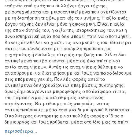
καθενός από εμάς που συλλέγει έργα τέχνης,
χειροτεχνήματα και μικροαντικείμενα που σχετίζονται
με τη διατήρηση της βιωματικής του μνήμης. Η αξία ενός
έργου τέχνης δεν είναι μόνο η οικονομική. Είναι η αξία
της σπανιότητάς του, η αξία της ιστορικότητας του, και η
συναισθηματική αξία που δεν μπορεί ποτέ να αποτιμηθεί.
Κανείς δεν θέλει να χάσει τις αναμνήσεις του, ιδιαίτερα
αυτές που συνδέονται με προσφιλή πρόσωπα, με
ευχάριστες ή δύσκολες στιγμές της ζωής του. Χίλια δυο
αντικείμενα που βρίσκονται μέσα σε ένα σπίτι είναι
αιτία αναμνήσεων. Αυτές τις αναμνήσεις θέλουμε να
ανασύρουμε, να διατηρήσουμε και ίσως να παραδώσουμε
στις επόμενες γενιές. Πολλές φορές αυτά τα
αντικείμενα δεν χρειάζονται επεμβάσεις συντήρησης,
όμως δημιουργούνται μικροφθορές από διάφορα αίτια,
επί παραδείγματι ο αστάθμητος ανθρώπινος
παράγοντας. Θα μάθουμε πώς μπορούμε να τις
αντιμετωπίσουμε, μέσα από μια δημιουργική διαδικασία.
Ο καλύτερος συντηρητής είναι πολλές φορές ο ίδιος ο
δημιουργός και ίσως κρύβεται μέσα στο ίδιο μας το σπίτι.
περισσότερα...