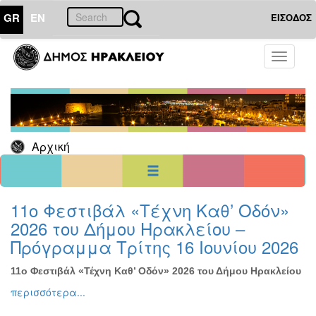
GR
EN
ΕΙΣΟΔΟΣ
01
Ιούλιος
Toggle
2021
navigati
Κυρ
Δευ
Τρι
Τετ
Πεμ
Παρ
Σαβ
1
2
3
4
5
6
7
8
9
10
Αρχική
11
12
13
14
15
16
17
18
19
20
21
22
23
24
25
26
27
28
29
30
31
<<
σήμερα
>>
11ο Φεστιβάλ «Τέχνη Καθ’ Οδόν»
2026 του Δήμου Ηρακλείου –
ΗΜΕΡΟΛΟΓΙΟ
ΕΚΔΗΛΩΣΕΩΝ
Πρόγραμμα Τρίτης 16 Ιουνίου 2026
Χριστούγεννα
-
11ο Φεστιβάλ «Τέχνη Καθ’ Οδόν» 2026 του Δήμου Ηρακλείου
Πρωτοχρονιά
περισσότερα...
Βιβλίο