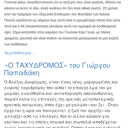
Γίνονται φίλοι, συνειδητοποιούν ότι οι
σύζυγοί τους είναι εραστές, θέλουν να
κάνουν κι αυτοί το ίδιο, αλλά
νιώθουν ότι δεν είναι ηθικά σωστό. 20 χρόνια
από την πρεμιέρα
του «Ερωτική Επιθυμία» στο Φεστιβάλ των Κανών.
Πολλοί
ορκίζονται ως σήμερα πως αυτή είναι η ομορφότερη ταινία που
έγινε
ποτέ και η 4Κ αποκατάσταση εκτοξεύει αυτή την ομορφιά σε
δυσθεώρητα
ύψη. Σήμα κατατεθέν στην καριέρα του Γουόνγκ Καρ
Γουάι, με πλάνα,
χρώματα, μουσική και slow motion να ενώνονται
μελαγχολικά σε μια γιορτή
των αισθήσεων.
περισσότερα...
«Ο ΤΑΧΥΔΡΟΜΟΣ» του Γιώργου
Παπαδάκη
Ο Αλέξης Δαφέρμος, είναι ένας νέος, μορφωμένος και
ευφυής ταχυδρόμος που ασκεί το επάγγελμά του με
μεράκι, ευαισθησία και αυταπάρνηση ακολουθώντας
παράλληλα τις επιταγές της ορεινής μεταπολεμικής
κρητικής κοινωνίας, όπου έχει μεγαλώσει και ζει . Όταν
έρχεται η ώρα να παντρευτεί, η ζωή του αρχίζει να
αλλάζει από τις επιλογές που οι άλλοι κάνουν για
εκείνον και τις οποίες στωικά και σιωπηλά αποδέχεται
χωρίς φαινομενικά να αντιδρά. Ώσπου έρχεται η στιγμή