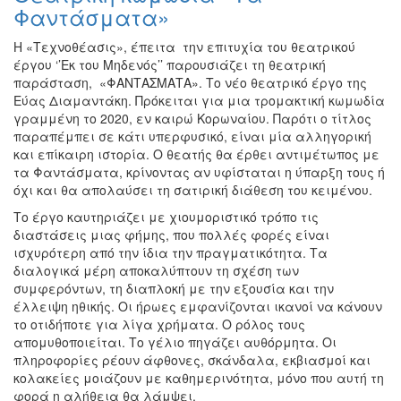
Φαντάσματα»
Η «Τεχνοθέασις», έπειτα την επιτυχία του θεατρικού
έργου ‘’Εκ του Μηδενός’’ παρουσιάζει τη θεατρική
παράσταση, «ΦΑΝΤΑΣΜΑΤΑ». Το νέο θεατρικό έργο της
Εύας Διαμαντάκη. Πρόκειται για μια τρομακτική κωμωδία
γραμμένη το 2020, εν καιρώ Κορωναίου. Παρότι ο τίτλος
παραπέμπει σε κάτι υπερφυσικό, είναι μία αλληγορική
και επίκαιρη ιστορία. Ο θεατής θα έρθει αντιμέτωπος με
τα Φαντάσματα, κρίνοντας αν υφίσταται η ύπαρξη τους ή
όχι και θα απολαύσει τη σατιρική διάθεση του κειμένου.
Το έργο καυτηριάζει με χιουμοριστικό τρόπο τις
διαστάσεις μιας φήμης, που πολλές φορές είναι
ισχυρότερη από την ίδια την πραγματικότητα. Τα
διαλογικά μέρη αποκαλύπτουν τη σχέση των
συμφερόντων, τη διαπλοκή με την εξουσία και την
έλλειψη ηθικής. Οι ήρωες εμφανίζονται ικανοί να κάνουν
το οτιδήποτε για λίγα χρήματα. Ο ρόλος τους
απομυθοποιείται. Το γέλιο πηγάζει αυθόρμητα. Οι
πληροφορίες ρέουν άφθονες, σκάνδαλα, εκβιασμοί και
κολακείες μοιάζουν με καθημερινότητα, μόνο που αυτή τη
φορά η αλήθεια θα λάμψει.