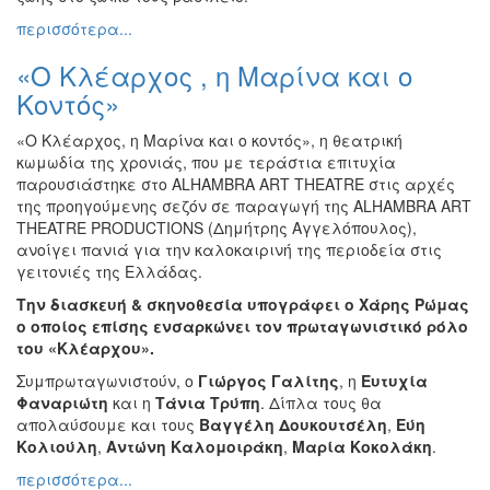
περισσότερα...
«Ο Κλέαρχος , η Μαρίνα και ο
Κοντός»
«Ο Κλέαρχος, η Μαρίνα και ο κοντός», η θεατρική
κωμωδία της χρονιάς, που με τεράστια επιτυχία
παρουσιάστηκε στο ALHAMBRA ART THEATRE στις αρχές
της προηγούμενης σεζόν σε παραγωγή της ALHAMBRA ART
THEATRE PRODUCTIONS (Δημήτρης Αγγελόπουλος),
ανοίγει πανιά για την καλοκαιρινή της περιοδεία στις
γειτονιές της Ελλάδας.
Την διασκευή & σκηνοθεσία υπογράφει ο Χάρης Ρώμας
ο οποίος επίσης ενσαρκώνει τον πρωταγωνιστικό ρόλο
του «Κλέαρχου».
Συμπρωταγωνιστούν, ο
Γιώργος Γαλίτης
, η
Ευτυχία
Φαναριώτη
και η
Τάνια Τρύπη
. Δίπλα τους θα
απολαύσουμε και τους
Βαγγέλη Δουκουτσέλη
,
Εύη
Κολιούλη
,
Αντώνη Καλομοιράκη
,
Μαρία Κοκολάκη
.
περισσότερα...