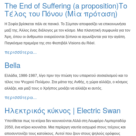
The End of Suffering (a proposition)Το
Τέλος του Πόνου (Μία πρόταση)
Η Σοφία βρίσκεται πάλι σε πανικό. Το Σύμπαν αποφασίζει να
επικοινωνήσει
μαζί της. Άλλος ένας διάλογος με τον κόσμο.
Μια πλανητική συμφωνία για τον
Άρη, όπου οι άνθρωποι
ονειρεύονται ξύπνιοι κι αγωνίζονται για την αγάπη.
Παγκόσμια
πρεμιέρα της στο Φεστιβάλ Visions du Réel.
περισσότερα...
Bella
Ελλάδα, 1986-1987, λίγο πριν την πτώση του υπαρκτού
σοσιαλισμού και το
τέλος του Ψυχρού Πολέμου. Στα μάτια της
Ανθής, η χώρα αλλάζει, ο κόσμος
αλλάζει, και μαζί τους ο Χρήστος
μοιάζει να αλλάζει κι αυτός.
περισσότερα...
Ηλεκτρικός κύκνος | Electric Swan
Υποτίθεται πως τα κτίρια δεν κουνιούνται.
Αλλά στη Λεωφόρο
Λιμπερταδόρ
2050, ένα κτίριο κουνιέται. Μια περίεργη ναυτία
εισχωρεί στους τοίχους και
αποσυντονίζει τους κατοίκους.
Αυτοί που ζουν στους ψηλούς ορόφους