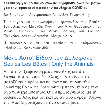
ελεύθερη για το κοινό ενώ θα τηρηθούν όλα τα μέτρα
για την προστασία από την πανδημία
COVID
-19.
Θα διευθύνει ο Αρχιμουσικός Λεωνίδας Τζωρτζάκης.
Το πρόγραμμα περιλαμβάνει τραγούδια του Βασίλη
Τσιτσάνη, του Μανώλη Χιώτη, του Μίκη Θεοδωράκη, του
Μάνου Χατζιδάκι, του Μάνου Λοΐζου, του Σταύρου
Ξαρχάκου και του Λαυρέντη Μαχαιρίτσα.
Η συναυλία είναι στο πλαίσιο των εκδηλώσεων
«Ηράκλειο- Καλοκαίρι 2021».
Μόνο Αυτοί Είδαν τον Δολοφόνο |
Seules Les Bêtes | Only the Animals
Μετά την εξαφάνιση μιας γυναίκας κατά τη
διάρκεια μιας
χιονοθύελλας,
πέντε άγνωστα
μεταξύ τους πρόσωπα σε ένα απομακρυσμένο
βουνό
της Γαλλίας, βρίσκονται μπλεγμένα σε ένα
αναπάντεχο μυστήριο.
Όταν πρωτογνωρίζουμε τη
νοσοκόμα Αλίς και τον κάπως ανιαρό
αγρότη σύζυγό
της, Μισέλ, μοιάζουν με ένα οποιοδήποτε