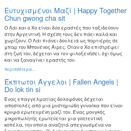
Ευτυχισμένοι Μαζί | Happy Together
Chun gwong cha sit
Ο Λάι και ο Χο είναι δύο εραστές που ταξιδεύουν
στην Αργεντινή.
Η σχέση τους δεν πάει καλά και
χωρίζουν. Ο Λάι πιάνει
δουλειά ως πορτιέρης σε
μπαρ του Μπουένος Άιρες. Όταν ο Χο
επιστρέφει
στη ζωή του, δέχεται να τον φιλοξενήσει, όχι όμως
και
να ξαναγίνει εραστής του.
περισσότερα...
Έκπτωτοι Άγγελοι | Fallen Angels |
Do lok tin si
Ένας επαγγελματίας δολοφόνος δέχεται
αποστολές από μια
μυστηριώδη γυναίκα που είναι
κρυφά ερωτευμένη μαζί του.
Ένας μουγκός
μικροπωλητής ερωτεύεται μια γοητευτική
κοπέλα,
την οποία αναζητά απεγνωσμένα να