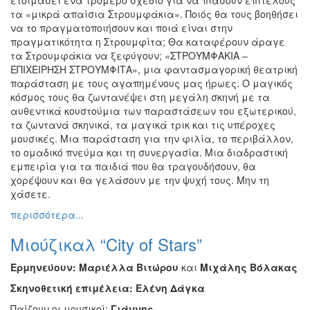
τα «μικρά απαίσια Στρουμφάκια». Ποιός θα τους βοηθήσει
να το πραγματοποιήσουν και ποιά είναι στην
πραγματικότητα η Στρουμφίτα; Θα καταφέρουν άραγε
τα Στρουμφάκια να ξεφύγουν; «ΣΤΡΟΥΜΦΑΚΙΑ –
ΕΠΙΧΕΙΡΗΣΗ ΣΤΡΟΥΜΦΙΤΑ», μια φαντασμαγορική θεατρική
παράσταση με τους αγαπημένους μας ήρωες. Ο μαγικός
κόσμος τους θα ζωντανέψει στη μεγάλη σκηνή με τα
αυθεντικά κουστούμια των παραστάσεων του εξωτερικού,
τα ζωντανά σκηνικά, τα μαγικά τρικ και τις υπέροχες
μουσικές. Μια παράσταση για την φιλία, το περιβάλλον,
το ομαδικό πνεύμα και τη συνεργασία. Μια διαδραστική
εμπειρία για τα παιδιά που θα τραγουδήσουν, θα
χορέψουν και θα γελάσουν με την ψυχή τους. Μην τη
χάσετε.
περισσότερα...
Μιούζικαλ “City of Stars”
Ερμηνεύουν: Μαριέλλα Βιτώρου
και
Μιχάλης Βόλακας
Σκηνοθετική επιμέλεια: Ελένη Δάγκα
Παίζουν οι μουσικοί:
Γιάννης