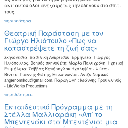
αντ’
αυτού όλοι ανεξαιρέτως την οδηγούν στο σπίτι
Εκθέσεις
τους.
Εκδηλώσεις
για
περισσότερα...
Παιδιά
Θεατρική Παράσταση με τον
Άλλες
Γιώργο Ηλιόπουλο «Πως να
Εκδηλώσεις
καταστρέψετε τη ζωή σας»
Σκηνοθεσία: Βασιλική Ανδρίτσου, Ερμηνεία: Γιώργος
Ηλιόπουλος, Βοηθός σκηνοθέτη: Mαρία Πολυχρόνη, Ηχητική
Ο
Επιμέλεια: Σάββας Κεπέσογλου Ηχοληψία - Φώτα -
ΤΟΠΟΣ
Βίντεο: Γιάννης Φώτης, Επικοινωνία : Άντζυ Νομικού -
ΜΑΣ
angienomikou@gmail.com, Παραγωγή : Ιωάννης Τρουλλινός
- LifeWorks Productions
Ο
ΔΗΜΟΣ
περισσότερα...
Εκπαιδευτικό Πρόγραμμα με τη
ΠΟΛΙΤΙΣΜΟΣ
Στέλλα Μαλλιαράκη «Απ’ το
Μπεντενάκι στα Μπεντένια: μια
ΑΝΘΕΚΤΙΚΗ
ΠΟΛΗ