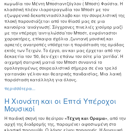
κωμωδία του Μέντη Μποσταντζόγλου ( Μποστ) Φαύστα. Η
κλασσική πλέον ιλαροτραγωδία του Μποστ με τον
εξωφρενικό δεκαπεντασύλλαβο και την σουρελιστική της
πλοκή παρουσιάζεται από τον θίασό μας σε μια
καινούρια ‘ανάγνωση’. Σύγχρονες πινελιές χιούμορ μαζί
με την υπέροχη ‘αντιγλώσσα’του Μποστ, ευφάνταστοι
χαρακτήρες, επίκαιρα σχόλια ,ζωντανή μουσική και
αρκετές ανατροπές υπόσχεται η παράσταση της ομάδας
εκτός των Τειχών. Το έργο, αν και μας έρχεται από την
δεκαετία του ‘50, δεν έχει επάνω του ούτε μία ‘ρυτίδα’. Η
αιχμηρή σατιρική ματιά του Μποστ συναντά το
ομολογουμένως σουρεαλιστικό σήμερα σε ένα τρελό
γαιτανάκι γέλιου και θεατρικής πανδαισίας. Μια λαική
παράσταση κατάλληλη για όλους.
περισσότερα...
Η Χιονάτη και οι Επτά Υπέροχοι
Μουσικοί
Η παιδική σκηνή του θεάτρου
«Τέχνη και Όραμα»
, από την
αρχή της διαδρομής της, παραμένει αφοσιωμένη στο
κλασικό παραμύθι. Ο λόγος είναι προφανής. Η δυναμική