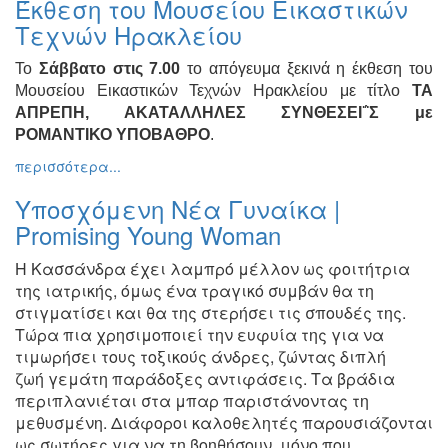
Έκθεση του Μουσείου Εικαστικών
Ζωγραφική
Τεχνών Ηρακλείου
Φωτογραφία
Το
Σάββατο στις 7.00
το απόγευμα ξεκινά η έκθεση του
Τραγούδι
Μουσείου Εικαστικών Τεχνών Ηρακλείου με τίτλο
ΤΑ
Μουσική
ΑΠΡΕΠΗ, ΑΚΑΤΑΛΛΗΛΕΣ ΣΥΝΘΕΣΕΙ΅Σ με
ΡΟΜΑΝΤΙΚΟ ΥΠΟΒΑΘΡΟ
.
Κινηματογράφος
περισσότερα...
Χορός
Θέατρο
Υποσχόμενη Νέα Γυναίκα |
Promising Young Woman
Παζάρι
Ειδών
Η Κασσάνδρα έχει λαμπρό μέλλον ως φοιτήτρια
Συνέδρια
της ιατρικής,
όμως ένα τραγικό συμβάν θα τη
Ημερίδες
στιγματίσει και θα της
στερήσει τις σπουδές της.
-
Τώρα πια χρησιμοποιεί την ευφυία
της για να
Διημερίδες
τιμωρήσει τους τοξικούς άνδρες, ζώντας διπλή
ζωή
γεμάτη παράδοξες αντιφάσεις. Τα βράδια
Σεμινάρια-
Διαλέξεις-
περιπλανιέται στα
μπαρ παριστάνοντας τη
Ομιλίες
μεθυσμένη. Διάφοροι καλοθελητές
παρουσιάζονται
ως σωτήρες για να τη βοηθήσουν, μόνο που
Διάφορες