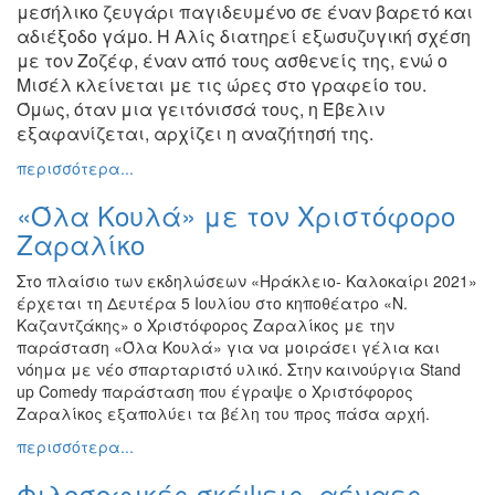
μεσήλικο
ζευγάρι παγιδευμένο σε έναν βαρετό και
αδιέξοδο γάμο. Η Αλίς
διατηρεί εξωσυζυγική σχέση
με τον Ζοζέφ, έναν από τους ασθενείς
της, ενώ ο
Μισέλ κλείνεται με τις ώρες στο γραφείο του.
Όμως, όταν
μια γειτόνισσά τους, η Έβελιν
εξαφανίζεται, αρχίζει η αναζήτησή της
.
περισσότερα...
«Όλα Κουλά» με τον Χριστόφορο
Ζαραλίκο
Στο πλαίσιο των εκδηλώσεων «Ηράκλειο- Καλοκαίρι 2021»
έρχεται τη Δευτέρα 5 Ιουλίου στο κηποθέατρο «Ν.
Καζαντζάκης» ο Χριστόφορος Ζαραλίκος με την
παράσταση «Όλα Κουλά» για να μοιράσει γέλια και
νόημα με νέο σπαρταριστό υλικό. Στην καινούργια Stand
up Comedy παράσταση που έγραψε ο Χριστόφορος
Ζαραλίκος εξαπολύει τα βέλη του προς πάσα αρχή.
περισσότερα...
Φιλοσοφικές σκέψεις, αέναες