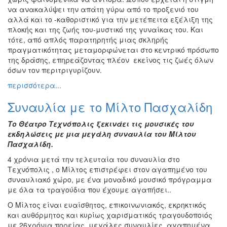
να ανακαλύψει την απάτη γύρω από το προξενιό του
αλλά και το -καθοριστικό για την μετέπειτα εξέλιξη της
πλοκής και της ζωής του-μυστικό της γυναίκας του. Και
τότε, από απλός παρατηρητής μιας σκληρής
πραγματικότητας μεταμορφώνεται στο κεντρικό πρόσωπο
της δράσης, επηρεάζοντας πλέον εκείνος τις ζωές όλων
όσων τον περιτριγυρίζουν.
περισσότερα...
Συναυλία με το Μίλτο Πασχαλίδη
Το Θέατρο Τεχνόπολις ξεκινάει τις μουσικές του
εκδηλώσεις
με μια μεγάλη συναυλία του Μίλτου
Πασχαλίδη.
4 χρόνια μετά την τελευταία του συναυλία στο
Τεχνόπολις , ο Μίλτος επιστρέφει στον αγαπημένο του
συναυλιακό χώρο, με ένα μοναδικό μουσικό πρόγραμμα
με όλα τα τραγούδια που έχουμε αγαπήσει..
Ο Μίλτος είναι ευαίσθητος, επικοινωνιακός, εκρηκτικός
και αυθόρμητος και κυρίως χαρισματικός τραγουδοποιός
με 26χρόνια πορείας, μεγάλες συναυλίες, αγαπημένα