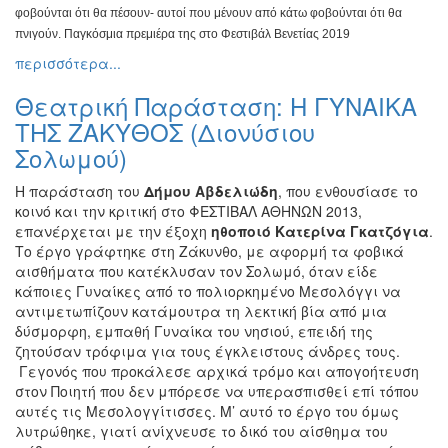
φοβούνται ότι θα
πέσουν- αυτοί που μένουν από κάτω φοβούνται ότι θα
πνιγούν.
Παγκόσμια πρεμιέρα της στο Φεστιβάλ Βενετίας 2019
περισσότερα...
Θεατρική Παράσταση: Η ΓΥΝΑΙΚΑ
ΤΗΣ ΖΑΚΥΘΟΣ (Διονύσιου
Σολωμού)
Η παράσταση του
Δήμου Αβδελιώδη
, που ενθουσίασε το
κοινό και την κριτική στο ΦΕΣΤΙΒΑΛ ΑΘΗΝΩΝ 2013,
επανέρχεται με την έξοχη
ηθοποιό Κατερίνα Γκατζόγια
.
Το έργο γράφτηκε στη Ζάκυνθο, με αφορμή τα φοβικά
αισθήματα που κατέκλυσαν τον Σολωμό, όταν είδε
κάποιες Γυναίκες από το πολιορκημένο Μεσολόγγι να
αντιμετωπίζουν κατάμουτρα τη λεκτική βία από μια
δύσμορφη, εμπαθή Γυναίκα του νησιού, επειδή της
ζητούσαν τρόφιμα για τους έγκλειστους άνδρες τους.
Γεγονός που προκάλεσε αρχικά τρόμο και απογοήτευση
στον Ποιητή που δεν μπόρεσε να υπερασπισθεί επί τόπου
αυτές τις Μεσολογγίτισσες. Μ’ αυτό το έργο του όμως
λυτρώθηκε, γιατί ανίχνευσε το δικό του αίσθημα του