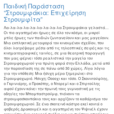
Παιδική Παράσταση
“Στρουμφάκια: Επιχείρηση
Στρουμφίτα”
Λα-λα-λα-λα-λα-λα-λα-λα-λα Στρουμφάκια γελαστά…
Οι πιο αγαπημένοι ήρωες σε όλο τον κόσμο, οι μικροί
μπλε ήρωες των παιδιών ζωντανεύουν και μας μαγεύουν.
Μια εκπληκτική μεταφορά του κινουμένου σχεδίου, που
όλοι λατρέψαμε μέσα από τις τηλεοπτικές σειρές και τις
κινηματογραφικές ταινίες, σε μια θεατρική παραγωγή
που μας φέρνει τόσο ρεαλιστικά την μαγεία του
Στρουμφοχωριού για πρώτη φορά στην Ελλάδα, μετά από
την παρουσίαση της σε πάνω από 30 χώρες. Λίγα λόγια
για την υπόθεση: Μια ήσυχη μέρα ξημερώνει στο
Στρουμφοχωριό. Ήσυχη; Όοοοχι και τόσο. Ο Σκουντούφλης,
ο Γκρινιάρης, ο Προκόπης, ο Ντορεμί και ο Σπιρτούλης
αφού έχουν κάνει την πρωινή τους γυμναστική με τις
οδηγίες του Μπαμπαστρούμφ, πιάνουν τα
στρουμφοσκουπάκια τους και αρχίζουν το καθάρισμα του
Στρουμφοχωριού. Σε ένα σκοτεινό κάστρο εκεί κοντά ο
φοβερός Δρακουμέλ και η αγαπημένη του Ψιψινέλ έχουν
ετοιμάσει ένα τρομερό σχέδιο για να πιάσουν επιτέλους