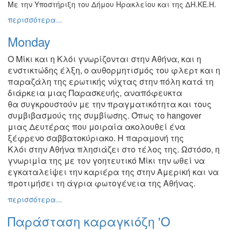
Με την Υποστήριξη του Δήμου Ηρακλείου και της ΔΗ.ΚΕ.Η.
περισσότερα...
Monday
Ο Μίκι και η Κλόι γνωρίζονται στην Αθήνα, και η
ενστικτώδης έλξη,
ο αυθορμητισμός του φλερτ και η
παραζάλη της ερωτικής νύχτας
στην πόλη κατά τη
διάρκεια μιας Παρασκευής, αναπόφευκτα
θα
συγκρουστούν με την πραγματικότητα και τους
συμβιβασμούς
της συμβίωσης. Όπως το hangover
μιας Δευτέρας που μοιραία
ακολουθεί ένα
ξέφρενο σαββατοκύριακο. Η παραμονή της
Κλόι
στην Αθήνα πλησιάζει στο τέλος της. Ωστόσο, η
γνωριμία της με
τον γοητευτικό Μίκι την ωθεί να
εγκαταλείψει την καριέρα της
στην Αμερική και να
προτιμήσει τη άγρια φωτογένεια της Αθήνας.
περισσότερα...
Παράσταση καραγκιόζη 'Ο