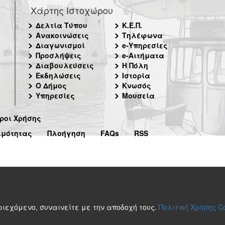
Χάρτης Ιστοχώρου
Δελτία Τύπου
Κ.Ε.Π.
Ανακοινώσεις
Τηλέφωνα
Διαγωνισμοί
e-Υπηρεσίες
Προσλήψεις
e-Αιτήματα
Διαβουλεύσεις
Η Πόλη
Εκδηλώσεις
Ιστορία
Ο Δήμος
Κνωσός
Υπηρεσίες
Μουσεία
ροι Χρήσης
ιμότητας
Πλοήγηση
FAQs
RSS
περιεχόμενο, συναινείτε με την αποδοχή τους.
Πολιτική Χρήσης C