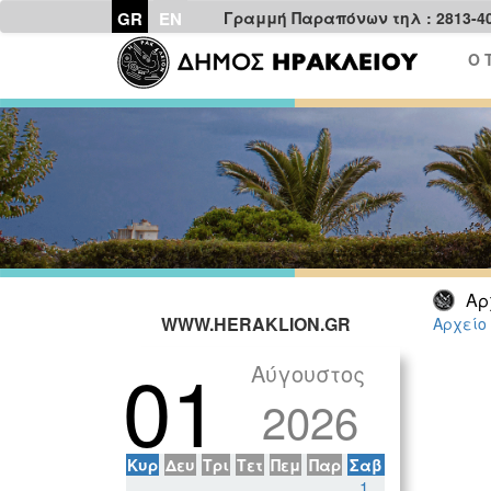
GR
EN
Γραμμή Παραπόνων τηλ : 2813-4
Ο 
Αρ
WWW.HERAKLION.GR
Αρχείο
01
Αύγουστος
2026
Κυρ
Δευ
Τρι
Τετ
Πεμ
Παρ
Σαβ
1