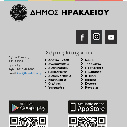
Χάρτης Ιστοχώρου
Αγίου Τίτου 1,
Δελτία Τύπου
Κ.Ε.Π.
Τ.Κ. 71202,
Ανακοινώσεις
Τηλέφωνα
Ηράκλειο
Διαγωνισμοί
e-Υπηρεσίες
Τηλ.: 2813-409000
Προσλήψεις
e-Αιτήματα
email:
info@heraklion.gr
Διαβουλεύσεις
Η Πόλη
Εκδηλώσεις
Ιστορία
Ο Δήμος
Κνωσός
Υπηρεσίες
Μουσεία