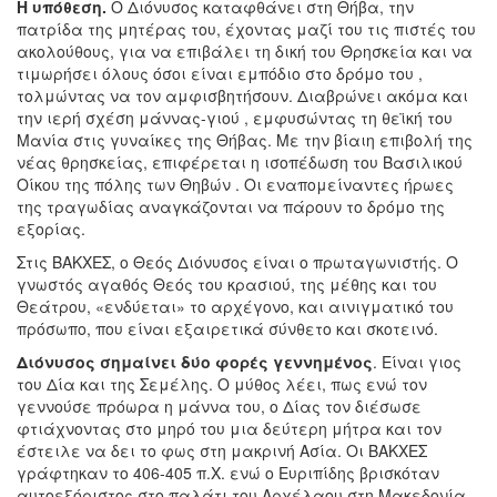
Η υπόθεση.
Ο Διόνυσος καταφθάνει στη Θήβα, την
πατρίδα της μητέρας του, έχοντας μαζί του τις πιστές του
ακολούθους, για να επιβάλει τη δική του Θρησκεία και να
τιμωρήσει όλους όσοι είναι εμπόδιο στο δρόμο του ,
τολμώντας να τον αμφισβητήσουν. Διαβρώνει ακόμα και
την ιερή σχέση μάννας-γιού , εμφυσώντας τη θεϊκή του
Μανία στις γυναίκες της Θήβας. Με την βίαιη επιβολή της
νέας θρησκείας, επιφέρεται η ισοπέδωση του Βασιλικού
Οίκου της πόλης των Θηβών . Οι εναπομείναντες ήρωες
της τραγωδίας αναγκάζονται να πάρουν το δρόμο της
εξορίας.
Στις ΒΑΚΧΕΣ, ο Θεός Διόνυσος είναι ο πρωταγωνιστής. Ο
γνωστός αγαθός Θεός του κρασιού, της μέθης και του
Θεάτρου, «ενδύεται» το αρχέγονο, και αινιγματικό του
πρόσωπο, που είναι εξαιρετικά σύνθετο και σκοτεινό.
Διόνυσος σημαίνει δύο φορές γεννημένος
. Είναι γιος
του Δία και της Σεμέλης. Ο μύθος λέει, πως ενώ τον
γεννούσε πρόωρα η μάννα του, ο Δίας τον διέσωσε
φτιάχνοντας στο μηρό του μια δεύτερη μήτρα και τον
έστειλε να δει το φως στη μακρινή Ασία. Οι ΒΑΚΧΕΣ
γράφτηκαν το 406-405 π.Χ. ενώ ο Ευριπίδης βρισκόταν
αυτοεξόριστος στο παλάτι του Αρχέλαου στη Μακεδονία.