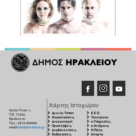
Χάρτης Ιστοχώρου
Αγίου Τίτου 1,
Δελτία Τύπου
Κ.Ε.Π.
Τ.Κ. 71202,
Ανακοινώσεις
Τηλέφωνα
Ηράκλειο
Διαγωνισμοί
e-Υπηρεσίες
Τηλ.: 2813-409000
Προσλήψεις
e-Αιτήματα
email:
info@heraklion.gr
Διαβουλεύσεις
Η Πόλη
Εκδηλώσεις
Ιστορία