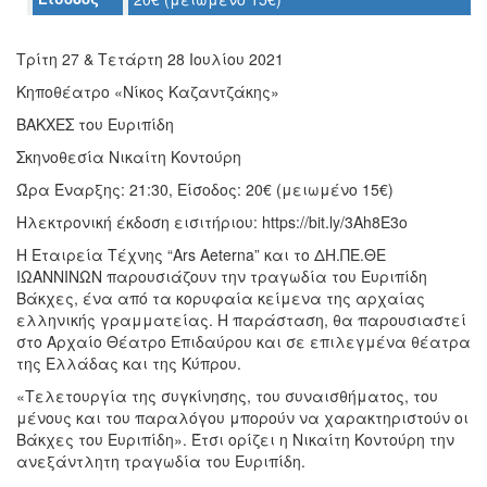
Ο
ΤΟΠΟΣ
ΜΑΣ
Τρίτη 27 & Τετάρτη 28 Ιουλίου 2021
Κηποθέατρο «Νίκος Καζαντζάκης»
Ο
ΔΗΜΟΣ
ΒΑΚΧΕΣ του Ευριπίδη
Σκηνοθεσία Νικαίτη Κοντούρη
ΠΟΛΙΤΙΣΜΟΣ
Ώρα Έναρξης: 21:30, Είσοδος: 20€ (μειωμένο 15€)
ΑΝΘΕΚΤΙΚΗ
Ηλεκτρονική έκδοση εισιτήριου: https://bit.ly/3Ah8E3o
ΠΟΛΗ
Η Εταιρεία Τέχνης “Αrs Aeterna” και το ΔΗ.ΠΕ.ΘΕ
ΙΩΑΝΝΙΝΩΝ παρουσιάζουν την τραγωδία του Ευριπίδη
Βάκχες, ένα από τα κορυφαία κείμενα της αρχαίας
ελληνικής γραμματείας. Η παράσταση, θα παρουσιαστεί
στο Αρχαίο Θέατρο Επιδαύρου και σε επιλεγμένα θέατρα
της Ελλάδας και της Κύπρου.
«Τελετουργία της συγκίνησης, του συναισθήματος, του
μένους και του παραλόγου μπορούν να χαρακτηριστούν οι
Βάκχες του Ευριπίδη». Έτσι ορίζει η Νικαίτη Κοντούρη την
ανεξάντλητη τραγωδία του Ευριπίδη.