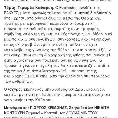
Ύβρις -Τιμωρία-Κάθαρση.
Ο Ευριπίδης συνθέτει τις
ΒΑΚΧΕΣ, μία εμφανώς τελετουργική μιμητική διαδικασία,
όπου χρησιμοποιούνται όλα τα μέσα της Θεατρικής
πράξης: μεταμόρφωση, παρενδυσία, δραματική
ειρωνεία, ελευθεριότητα, ακραίες συμπεριφορές,
αφήγηση, αθέατες εγκληματικές πράξεις κ.α. Μέσα από
μια ποικιλία ρυθμών, ήχων , συγκρούσεων και γεγονότων
εκτός σκηνής, βιώνουμε την ένθεη τρέλα που έχει
καταλάβει τις γυναίκες της Θήβας , τον σπαραγμό ζώων
και ανθρώπων και τη διαταραχή της φύσης που συναινεί
στην αγριότητα των πράξεων των κοινών θνητών. Τα
πρόσωπα γίνονται αγέλη που θα κατασπαράξει τα ίδια
της τα παιδιά, όταν διαταραχθεί η ισορροπία της
κυρίαρχης Θεάς Φύσης, από την αλόγιστη συμπεριφορά
των ανθρώπων.
Ο ισχυρός εκρηκτικός μηχανισμός του Δραματουργού,
καταφέρνει να αποδώσει την Τιμωρία και στη συνέχεια
να γεννήσει την Κάθαρση .
Μετάφραση: ΓΙΩΡΓΟΣ ΧΕΙΜΩΝΑΣ, Σκηνοθεσία: ΝΙΚΑΙΤΗ
ΚΟΝΤΟΥΡΗ
Σκηνικά – Κοστούμια: ΛΟΥΚΙΑ ΜΙΝΕΤΟΥ,
Μουσική σύνθεση – διδασκαλία : ΘΡΑΞ-PUNKS, Επιμέλεια