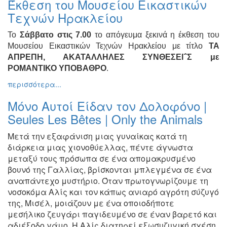
Έκθεση του Μουσείου Εικαστικών
Ζωγραφική
Τεχνών Ηρακλείου
Φωτογραφία
Το
Σάββατο στις 7.00
το απόγευμα ξεκινά η έκθεση του
Τραγούδι
Μουσείου Εικαστικών Τεχνών Ηρακλείου με τίτλο
ΤΑ
Μουσική
ΑΠΡΕΠΗ, ΑΚΑΤΑΛΛΗΛΕΣ ΣΥΝΘΕΣΕΙ΅Σ με
ΡΟΜΑΝΤΙΚΟ ΥΠΟΒΑΘΡΟ
.
Κινηματογράφος
περισσότερα...
Χορός
Θέατρο
Μόνο Αυτοί Είδαν τον Δολοφόνο |
Seules Les Bêtes | Only the Animals
Παζάρι
Ειδών
Μετά την εξαφάνιση μιας γυναίκας κατά τη
Συνέδρια
διάρκεια μιας
χιονοθύελλας,
πέντε άγνωστα
Ημερίδες
μεταξύ τους πρόσωπα σε ένα απομακρυσμένο
-
βουνό
της Γαλλίας, βρίσκονται μπλεγμένα σε ένα
Διημερίδες
αναπάντεχο μυστήριο.
Όταν πρωτογνωρίζουμε τη
νοσοκόμα Αλίς και τον κάπως ανιαρό
αγρότη σύζυγό
Σεμινάρια-
Διαλέξεις-
της, Μισέλ, μοιάζουν με ένα οποιοδήποτε
Ομιλίες
μεσήλικο
ζευγάρι παγιδευμένο σε έναν βαρετό και
αδιέξοδο γάμο. Η Αλίς
διατηρεί εξωσυζυγική σχέση
Διάφορες