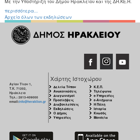
Με την Υποστήριξη του Δήμου Ηρακλείου και της ΔΗ.ΚΕ.Η.
περισσότερα...
Αρχείο όλων των εκδηλώσεων
Χάρτης Ιστοχώρου
Αγίου Τίτου 1,
Δελτία Τύπου
Κ.Ε.Π.
Τ.Κ. 71202,
Ανακοινώσεις
Τηλέφωνα
Ηράκλειο
Διαγωνισμοί
e-Υπηρεσίες
Τηλ.: 2813-409000
Προσλήψεις
e-Αιτήματα
email:
info@heraklion.gr
Διαβουλεύσεις
Η Πόλη
Εκδηλώσεις
Ιστορία
Ο Δήμος
Κνωσός
Υπηρεσίες
Μουσεία