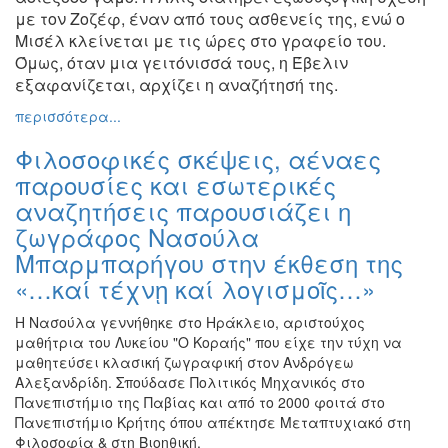
με τον Ζοζέφ, έναν από τους ασθενείς
της, ενώ ο
Εκθέσεις
Μισέλ κλείνεται με τις ώρες στο γραφείο του.
Εκδηλώσεις
Όμως, όταν
μια γειτόνισσά τους, η Έβελιν
για
εξαφανίζεται, αρχίζει η αναζήτησή της
.
Παιδιά
περισσότερα...
Άλλες
Εκδηλώσεις
Φιλοσοφικές σκέψεις, αέναες
παρουσίες και εσωτερικές
αναζητήσεις παρουσιάζει η
ζωγράφος Νασούλα
Ο
ΤΟΠΟΣ
Μπαρμπαρήγου στην έκθεση της
ΜΑΣ
«…καί τέχνῃ καί λογισμοῖς…»
Ο
Η Νασούλα γεννήθηκε στο Ηράκλειο, αριστούχος
ΔΗΜΟΣ
μαθήτρια του Λυκείου "Ο Κοραής" που είχε την τύχη να
μαθητεύσει κλασική ζωγραφική στον Ανδρόγεω
ΠΟΛΙΤΙΣΜΟΣ
Αλεξανδρίδη. Σπούδασε Πολιτικός Μηχανικός στο
Πανεπιστήμιο της Παβίας και από το 2000 φοιτά στο
ΑΝΘΕΚΤΙΚΗ
Πανεπιστήμιο Κρήτης όπου απέκτησε Μεταπτυχιακό στη
ΠΟΛΗ
Φιλοσοφία & στη Βιοηθική.