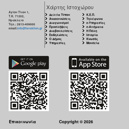
Χάρτης Ιστοχώρου
Αγίου Τίτου 1,
Δελτία Τύπου
Κ.Ε.Π.
Τ.Κ. 71202,
Ανακοινώσεις
Τηλέφωνα
Ηράκλειο
Ο
Διαγωνισμοί
e-Υπηρεσίες
Τηλ.: 2813-409000
ΤΟΠΟΣ
Προσλήψεις
e-Αιτήματα
email:
info@heraklion.gr
ΜΑΣ
Διαβουλεύσεις
Η Πόλη
Εκδηλώσεις
Ιστορία
Ο Δήμος
Κνωσός
Υπηρεσίες
Μουσεία
Ο
ΔΗΜΟΣ
ΠΟΛΙΤΙΣΜΟΣ
ΑΝΘΕΚΤΙΚΗ
ΠΟΛΗ
Επικοινωνία
Copyright © 2026