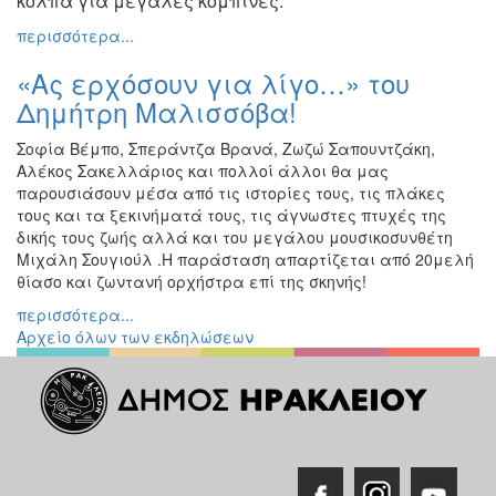
κόλπα για μεγάλες κομπίνες.
Εκθέσεις
περισσότερα...
Εκδηλώσεις
«Ας ερχόσουν για λίγο…» του
για
Παιδιά
Δημήτρη Μαλισσόβα!
Άλλες
Σοφία Βέμπο, Σπεράντζα Βρανά, Ζωζώ Σαπουντζάκη,
Εκδηλώσεις
Αλέκος Σακελλάριος και πολλοί άλλοι θα μας
παρουσιάσουν μέσα από τις ιστορίες τους, τις πλάκες
τους και τα ξεκινήματά τους, τις άγνωστες πτυχές της
δικής τους ζωής αλλά και του μεγάλου μουσικοσυνθέτη
Μιχάλη Σουγιούλ .Η παράσταση απαρτίζεται από 20μελή
Ο
ΤΟΠΟΣ
θίασο και ζωντανή ορχήστρα επί της σκηνής!
ΜΑΣ
περισσότερα...
Αρχείο όλων των εκδηλώσεων
Ο
ΔΗΜΟΣ
ΠΟΛΙΤΙΣΜΟΣ
ΑΝΘΕΚΤΙΚΗ
ΠΟΛΗ