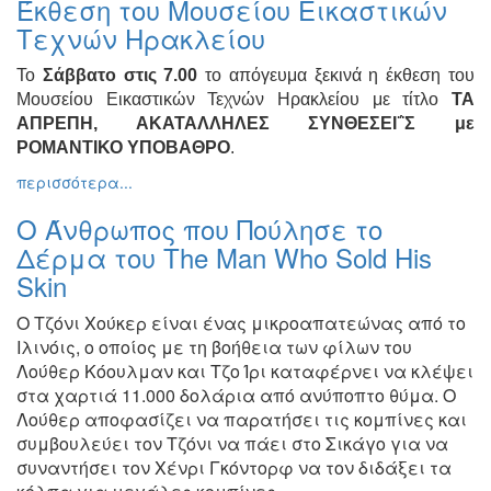
Έκθεση του Μουσείου Εικαστικών
Ζωγραφική
Τεχνών Ηρακλείου
Φωτογραφία
Το
Σάββατο στις 7.00
το απόγευμα ξεκινά η έκθεση του
Τραγούδι
Μουσείου Εικαστικών Τεχνών Ηρακλείου με τίτλο
ΤΑ
Μουσική
ΑΠΡΕΠΗ, ΑΚΑΤΑΛΛΗΛΕΣ ΣΥΝΘΕΣΕΙ΅Σ με
ΡΟΜΑΝΤΙΚΟ ΥΠΟΒΑΘΡΟ
.
Κινηματογράφος
περισσότερα...
Χορός
Θέατρο
Ο Άνθρωπος που Πούλησε το
Δέρμα του The Man Who Sold His
Παζάρι
Ειδών
Skin
Συνέδρια
Ο Τζόνι Χούκερ είναι ένας μικροαπατεώνας από το
Ημερίδες
Ιλινόις, ο οποίος με τη βοήθεια των φίλων του
-
Λούθερ Κόουλμαν και Τζο Ίρι καταφέρνει να κλέψει
Διημερίδες
στα χαρτιά 11.000 δολάρια από ανύποπτο θύμα. Ο
Σεμινάρια-
Λούθερ αποφασίζει να παρατήσει τις κομπίνες και
Διαλέξεις-
συμβουλεύει τον Τζόνι να πάει στο Σικάγο για να
Ομιλίες
συναντήσει τον Χένρι Γκόντορφ να τον διδάξει τα
Διάφορες