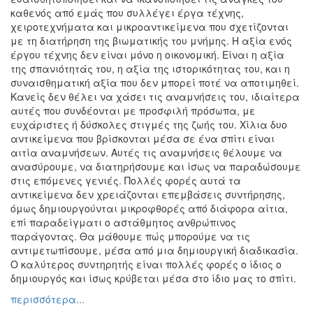
καθενός από εμάς που συλλέγει έργα τέχνης,
χειροτεχνήματα και μικροαντικείμενα που σχετίζονται
με τη διατήρηση της βιωματικής του μνήμης. Η αξία ενός
έργου τέχνης δεν είναι μόνο η οικονομική. Είναι η αξία
της σπανιότητάς του, η αξία της ιστορικότητας του, και η
συναισθηματική αξία που δεν μπορεί ποτέ να αποτιμηθεί.
Κανείς δεν θέλει να χάσει τις αναμνήσεις του, ιδιαίτερα
αυτές που συνδέονται με προσφιλή πρόσωπα, με
ευχάριστες ή δύσκολες στιγμές της ζωής του. Χίλια δυο
αντικείμενα που βρίσκονται μέσα σε ένα σπίτι είναι
αιτία αναμνήσεων. Αυτές τις αναμνήσεις θέλουμε να
ανασύρουμε, να διατηρήσουμε και ίσως να παραδώσουμε
στις επόμενες γενιές. Πολλές φορές αυτά τα
αντικείμενα δεν χρειάζονται επεμβάσεις συντήρησης,
όμως δημιουργούνται μικροφθορές από διάφορα αίτια,
επί παραδείγματι ο αστάθμητος ανθρώπινος
παράγοντας. Θα μάθουμε πώς μπορούμε να τις
αντιμετωπίσουμε, μέσα από μια δημιουργική διαδικασία.
Ο καλύτερος συντηρητής είναι πολλές φορές ο ίδιος ο
δημιουργός και ίσως κρύβεται μέσα στο ίδιο μας το σπίτι.
περισσότερα...