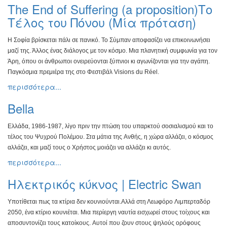
The End of Suffering (a proposition)Το
Τέλος του Πόνου (Μία πρόταση)
Η Σοφία βρίσκεται πάλι σε πανικό. Το Σύμπαν αποφασίζει να
επικοινωνήσει
μαζί της. Άλλος ένας διάλογος με τον κόσμο.
Μια πλανητική συμφωνία για τον
Άρη, όπου οι άνθρωποι
ονειρεύονται ξύπνιοι κι αγωνίζονται για την αγάπη.
Παγκόσμια
πρεμιέρα της στο Φεστιβάλ Visions du Réel.
περισσότερα...
Bella
Ελλάδα, 1986-1987, λίγο πριν την πτώση του υπαρκτού
σοσιαλισμού και το
τέλος του Ψυχρού Πολέμου. Στα μάτια της
Ανθής, η χώρα αλλάζει, ο κόσμος
αλλάζει, και μαζί τους ο Χρήστος
μοιάζει να αλλάζει κι αυτός.
περισσότερα...
Ηλεκτρικός κύκνος | Electric Swan
Υποτίθεται πως τα κτίρια δεν κουνιούνται.
Αλλά στη Λεωφόρο
Λιμπερταδόρ
2050, ένα κτίριο κουνιέται. Μια περίεργη ναυτία
εισχωρεί στους τοίχους και
αποσυντονίζει τους κατοίκους.
Αυτοί που ζουν στους ψηλούς ορόφους