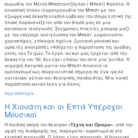
κωμωδία του Μέντη Μποσταντζόγλου ( Μποστ) Φαύστα. Η
κλασσική πλέον ιλαροτραγωδία του Μποστ με τον
εξωφρενικό δεκαπεντασύλλαβο και την σουρελιστική της
πλοκή παρουσιάζεται από τον θίασό μας σε μια
καινούρια ‘ανάγνωση’. Σύγχρονες πινελιές χιούμορ μαζί
με την υπέροχη ‘αντιγλώσσα’του Μποστ, ευφάνταστοι
χαρακτήρες, επίκαιρα σχόλια ,ζωντανή μουσική και
αρκετές ανατροπές υπόσχεται η παράσταση της ομάδας
εκτός των Τειχών. Το έργο, αν και μας έρχεται από την
δεκαετία του ‘50, δεν έχει επάνω του ούτε μία ‘ρυτίδα’. Η
αιχμηρή σατιρική ματιά του Μποστ συναντά το
ομολογουμένως σουρεαλιστικό σήμερα σε ένα τρελό
γαιτανάκι γέλιου και θεατρικής πανδαισίας. Μια λαική
παράσταση κατάλληλη για όλους.
περισσότερα...
Η Χιονάτη και οι Επτά Υπέροχοι
Μουσικοί
Η παιδική σκηνή του θεάτρου
«Τέχνη και Όραμα»
, από την
αρχή της διαδρομής της, παραμένει αφοσιωμένη στο
κλασικό παραμύθι. Ο λόγος είναι προφανής. Η δυναμική