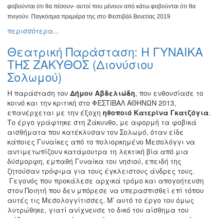
φοβούνται ότι θα
πέσουν- αυτοί που μένουν από κάτω φοβούνται ότι θα
πνιγούν.
Παγκόσμια πρεμιέρα της στο Φεστιβάλ Βενετίας 2019
περισσότερα...
Θεατρική Παράσταση: Η ΓΥΝΑΙΚΑ
ΤΗΣ ΖΑΚΥΘΟΣ (Διονύσιου
Σολωμού)
Η παράσταση του
Δήμου Αβδελιώδη
, που ενθουσίασε το
κοινό και την κριτική στο ΦΕΣΤΙΒΑΛ ΑΘΗΝΩΝ 2013,
επανέρχεται με την έξοχη
ηθοποιό Κατερίνα Γκατζόγια
.
Το έργο γράφτηκε στη Ζάκυνθο, με αφορμή τα φοβικά
αισθήματα που κατέκλυσαν τον Σολωμό, όταν είδε
κάποιες Γυναίκες από το πολιορκημένο Μεσολόγγι να
αντιμετωπίζουν κατάμουτρα τη λεκτική βία από μια
δύσμορφη, εμπαθή Γυναίκα του νησιού, επειδή της
ζητούσαν τρόφιμα για τους έγκλειστους άνδρες τους.
Γεγονός που προκάλεσε αρχικά τρόμο και απογοήτευση
στον Ποιητή που δεν μπόρεσε να υπερασπισθεί επί τόπου
αυτές τις Μεσολογγίτισσες. Μ’ αυτό το έργο του όμως
λυτρώθηκε, γιατί ανίχνευσε το δικό του αίσθημα του