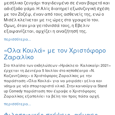
μεσήλικο
ζευγάρι παγιδευμένο σε έναν βαρετό και
αδιέξοδο γάμο. Η Αλίς
διατηρεί εξωσυζυγική σχέση
με τον Ζοζέφ, έναν από τους ασθενείς
της, ενώ ο
Μισέλ κλείνεται με τις ώρες στο γραφείο του.
Όμως, όταν
μια γειτόνισσά τους, η Έβελιν
εξαφανίζεται, αρχίζει η αναζήτησή της
.
περισσότερα...
«Όλα Κουλά» με τον Χριστόφορο
Ζαραλίκο
Στο πλαίσιο των εκδηλώσεων «Ηράκλειο- Καλοκαίρι 2021»
έρχεται τη Δευτέρα 5 Ιουλίου στο κηποθέατρο «Ν.
Καζαντζάκης» ο Χριστόφορος Ζαραλίκος με την
παράσταση «Όλα Κουλά» για να μοιράσει γέλια και
νόημα με νέο σπαρταριστό υλικό. Στην καινούργια Stand
up Comedy παράσταση που έγραψε ο Χριστόφορος
Ζαραλίκος εξαπολύει τα βέλη του προς πάσα αρχή.
περισσότερα...
Φιλοσοφικές σκέψεις, αέναες