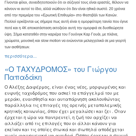
Γίνονται φίλοι, συνειδητοποιούν ότι οι
σύζυγοί τους είναι εραστές, θέλουν να
κάνουν κι αυτοί το ίδιο, αλλά
νιώθουν ότι δεν είναι ηθικά σωστό. 20 χρόνια
από την πρεμιέρα
του «Ερωτική Επιθυμία» στο Φεστιβάλ των Κανών.
Πολλοί
ορκίζονται ως σήμερα πως αυτή είναι η ομορφότερη ταινία που
έγινε
ποτέ και η 4Κ αποκατάσταση εκτοξεύει αυτή την ομορφιά σε
δυσθεώρητα
ύψη. Σήμα κατατεθέν στην καριέρα του Γουόνγκ Καρ
Γουάι, με πλάνα,
χρώματα, μουσική και slow motion να ενώνονται
μελαγχολικά σε μια γιορτή
των αισθήσεων.
περισσότερα...
«Ο ΤΑΧΥΔΡΟΜΟΣ» του Γιώργου
Παπαδάκη
Ο Αλέξης Δαφέρμος, είναι ένας νέος, μορφωμένος και
ευφυής ταχυδρόμος που ασκεί το επάγγελμά του με
μεράκι, ευαισθησία και αυταπάρνηση ακολουθώντας
παράλληλα τις επιταγές της ορεινής μεταπολεμικής
κρητικής κοινωνίας, όπου έχει μεγαλώσει και ζει . Όταν
έρχεται η ώρα να παντρευτεί, η ζωή του αρχίζει να
αλλάζει από τις επιλογές που οι άλλοι κάνουν για
εκείνον και τις οποίες στωικά και σιωπηλά αποδέχεται
χωρίς φαινομενικά να αντιδρά. Ώσπου έρχεται η στιγμή