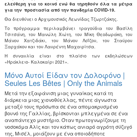
ελεύθερη για το κοινό ενώ θα τηρηθούν όλα τα μέτρα
για την προστασία από την πανδημία
COVID
-19.
Θα διευθύνει ο Αρχιμουσικός Λεωνίδας Τζωρτζάκης.
Το πρόγραμμα περιλαμβάνει τραγούδια του Βασίλη
Τσιτσάνη, του Μανώλη Χιώτη, του Μίκη Θεοδωράκη, του
Μάνου Χατζιδάκι, του Μάνου Λοΐζου, του Σταύρου
Ξαρχάκου και του Λαυρέντη Μαχαιρίτσα.
Η συναυλία είναι στο πλαίσιο των εκδηλώσεων
«Ηράκλειο- Καλοκαίρι 2021».
Μόνο Αυτοί Είδαν τον Δολοφόνο |
Seules Les Bêtes | Only the Animals
Μετά την εξαφάνιση μιας γυναίκας κατά τη
διάρκεια μιας
χιονοθύελλας,
πέντε άγνωστα
μεταξύ τους πρόσωπα σε ένα απομακρυσμένο
βουνό
της Γαλλίας, βρίσκονται μπλεγμένα σε ένα
αναπάντεχο μυστήριο.
Όταν πρωτογνωρίζουμε τη
νοσοκόμα Αλίς και τον κάπως ανιαρό
αγρότη σύζυγό
της, Μισέλ, μοιάζουν με ένα οποιοδήποτε