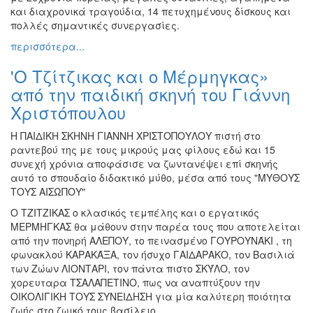
και διαχρονικά τραγούδια, 14 πετυχημένους δίσκους και
πολλές σημαντικές συνεργασίες.
περισσότερα...
'Ο Τζίτζικας και ο Μέρμηγκας»
από την παιδική σκηνή του Γιάννη
Χριστόπουλου
Η ΠΑΙΔΙΚΗ ΣΚΗΝΗ ΓΙΑΝΝΗ ΧΡΙΣΤΟΠΟΥΛΟΥ πιστή στο
ραντεβού της με τους μικρούς μας φίλους εδώ και 15
συνεχή χρόνια αποφάσισε να ζωντανέψει επί σκηνής
αυτό το σπουδαίο διδακτικό μύθο, μέσα από τους "ΜΥΘΟΥΣ
ΤΟΥΣ ΑΙΣΩΠΟΥ"
Ο ΤΖΙΤΖΙΚΑΣ ο κλασικός τεμπέλης και ο εργατικός
ΜΕΡΜΗΓΚΑΣ θα μάθουν στην παρέα τους που αποτελείται
από την πονηρή ΑΛΕΠΟΥ, το πεινασμένο ΓΟΥΡΟΥΝΆΚΙ , τη
φωνακλού ΚΑΡΑΚΆΞΑ, τον ήσυχο ΓΑΙΔΑΡΑΚΟ, τον Βασιλιά
των Ζώων ΛΙΟΝΤΑΡΙ, τον πάντα πιστο ΣΚΎΛΟ, τον
χορευταρα ΤΣΑΛΑΠΕΤΙΝΟ, πως να αναπτύξουν την
ΟΙΚΟΛΙΓΙΚΗ ΤΟΥΣ ΣΥΝΕΙΔΗΣΗ για μία καλύτερη ποιότητα
ζωής στο ζωικό τους βασίλειο.