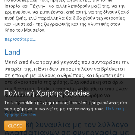
Ιστορία και Τέχνη– , να αλληλεπιδρούν μαζί της, να την
ερμηνεύουν, να εμπνέονται από αυτή, να της δίνουν ξανά
πνοή ζωής, ενώ παράλληλα θα διδαχθούν τεχνοτροπίες
και «μυστικά» της ζωγραφικής και της γλυπτικής στον
Κήπο του Μουσείου.
περισσότερα...
Land
Μετά από ένα τραγικό γεγονός που συνταράσει την
ύπαρξη
της, η Έντι δεν μπορεί πλέον να βρίσκεται
σε επαφή με άλλους
ανθρώπους, και δραπετεύει
στο άγριο τοπίο της φύσης.
Ευρισκόμενη στα όρια
του θανάτου, βρίσκει απρόσμενη βοήθεια
από έναν
Πολιτική Χρήσης Cookies
καλοσυνάτο κυνηγό, και μαζί έναν δρόμο να
επιστρέψει
ολοκληρωτικά πίσω στη ζωή.
Το site heraklion.gr χρησιμοποιεί cookies. Προχωρώντας στο
περιεχόμενο, συναινείτε με την αποδοχή τους.
Πολιτική
περισσότερα...
Χρήσης Cookies
Μουσική Συναυλία με τον Σύλλογο
CLOSE
Αλατσατιανών σε συνεργασία με