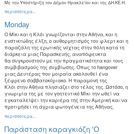
Με την Υποστήριξη του Δήμου Ηρακλείου και της ΔΗ.ΚΕ.Η.
περισσότερα...
Monday
Ο Μίκι και η Κλόι γνωρίζονται στην Αθήνα, και η
ενστικτώδης έλξη,
ο αυθορμητισμός του φλερτ και η
παραζάλη της ερωτικής νύχτας
στην πόλη κατά τη
διάρκεια μιας Παρασκευής, αναπόφευκτα
θα
συγκρουστούν με την πραγματικότητα και τους
συμβιβασμούς
της συμβίωσης. Όπως το hangover
μιας Δευτέρας που μοιραία
ακολουθεί ένα
ξέφρενο σαββατοκύριακο. Η παραμονή της
Κλόι
στην Αθήνα πλησιάζει στο τέλος της. Ωστόσο, η
γνωριμία της με
τον γοητευτικό Μίκι την ωθεί να
εγκαταλείψει την καριέρα της
στην Αμερική και να
προτιμήσει τη άγρια φωτογένεια της Αθήνας.
περισσότερα...
Παράσταση καραγκιόζη 'Ο