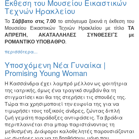
Έκθεση του Μουσείου Εικαστικών
Ζωγραφική
Τεχνών Ηρακλείου
Φωτογραφία
Το
Σάββατο στις 7.00
το απόγευμα ξεκινά η έκθεση του
Τραγούδι
Μουσείου Εικαστικών Τεχνών Ηρακλείου με τίτλο
ΤΑ
Μουσική
ΑΠΡΕΠΗ, ΑΚΑΤΑΛΛΗΛΕΣ ΣΥΝΘΕΣΕΙ΅Σ με
ΡΟΜΑΝΤΙΚΟ ΥΠΟΒΑΘΡΟ
.
Κινηματογράφος
περισσότερα...
Χορός
Θέατρο
Υποσχόμενη Νέα Γυναίκα |
Promising Young Woman
Παζάρι
Ειδών
Η Κασσάνδρα έχει λαμπρό μέλλον ως φοιτήτρια
Συνέδρια
της ιατρικής,
όμως ένα τραγικό συμβάν θα τη
Ημερίδες
στιγματίσει και θα της
στερήσει τις σπουδές της.
-
Τώρα πια χρησιμοποιεί την ευφυία
της για να
Διημερίδες
τιμωρήσει τους τοξικούς άνδρες, ζώντας διπλή
ζωή
γεμάτη παράδοξες αντιφάσεις. Τα βράδια
Σεμινάρια-
Διαλέξεις-
περιπλανιέται στα
μπαρ παριστάνοντας τη
Ομιλίες
μεθυσμένη. Διάφοροι καλοθελητές
παρουσιάζονται
ως σωτήρες για να τη βοηθήσουν, μόνο που
Διάφορες