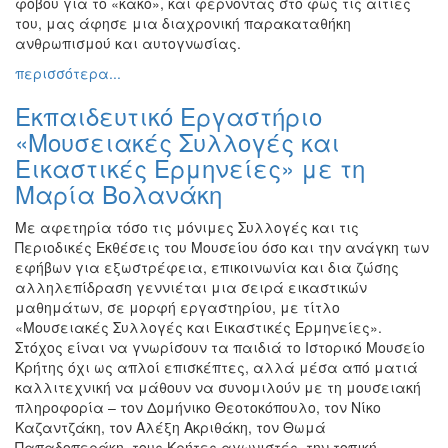
φόβου για το «κακό», και φέρνοντας στο φως τις αιτίες
του, μας άφησε μια διαχρονική παρακαταθήκη
ανθρωπισμού και αυτογνωσίας.
περισσότερα...
Εκπαιδευτικό Εργαστήριο
«Μουσειακές Συλλογές και
Εικαστικές Ερμηνείες» με τη
Μαρία Βολανάκη
Με αφετηρία τόσο τις μόνιμες Συλλογές και τις
Περιοδικές Εκθέσεις του Μουσείου όσο και την ανάγκη των
εφήβων για εξωστρέφεια, επικοινωνία και δια ζώσης
αλληλεπίδραση γεννιέται μια σειρά εικαστικών
μαθημάτων, σε μορφή εργαστηρίου, με τίτλο
«Μουσειακές Συλλογές και Εικαστικές Ερμηνείες».
Στόχος είναι να γνωρίσουν τα παιδιά το Ιστορικό Μουσείο
Κρήτης όχι ως απλοί επισκέπτες, αλλά μέσα από ματιά
καλλιτεχνική να μάθουν να συνομιλούν με τη μουσειακή
πληροφορία – τον Δομήνικο Θεοτοκόπουλο, τον Νίκο
Καζαντζάκη, τον Αλέξη Ακριθάκη, τον Θωμά
Παπαδοπεράκη, τους Κρήτες αγωνιστές, την τοπική