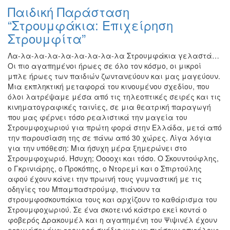
Παιδική Παράσταση
“Στρουμφάκια: Επιχείρηση
Στρουμφίτα”
Λα-λα-λα-λα-λα-λα-λα-λα-λα Στρουμφάκια γελαστά…
Οι πιο αγαπημένοι ήρωες σε όλο τον κόσμο, οι μικροί
μπλε ήρωες των παιδιών ζωντανεύουν και μας μαγεύουν.
Μια εκπληκτική μεταφορά του κινουμένου σχεδίου, που
όλοι λατρέψαμε μέσα από τις τηλεοπτικές σειρές και τις
κινηματογραφικές ταινίες, σε μια θεατρική παραγωγή
που μας φέρνει τόσο ρεαλιστικά την μαγεία του
Στρουμφοχωριού για πρώτη φορά στην Ελλάδα, μετά από
την παρουσίαση της σε πάνω από 30 χώρες. Λίγα λόγια
για την υπόθεση: Μια ήσυχη μέρα ξημερώνει στο
Στρουμφοχωριό. Ήσυχη; Όοοοχι και τόσο. Ο Σκουντούφλης,
ο Γκρινιάρης, ο Προκόπης, ο Ντορεμί και ο Σπιρτούλης
αφού έχουν κάνει την πρωινή τους γυμναστική με τις
οδηγίες του Μπαμπαστρούμφ, πιάνουν τα
στρουμφοσκουπάκια τους και αρχίζουν το καθάρισμα του
Στρουμφοχωριού. Σε ένα σκοτεινό κάστρο εκεί κοντά ο
φοβερός Δρακουμέλ και η αγαπημένη του Ψιψινέλ έχουν
ετοιμάσει ένα τρομερό σχέδιο για να πιάσουν επιτέλους