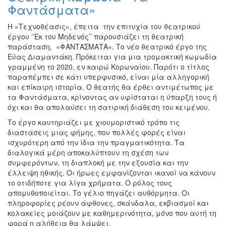
Φαντάσματα»
Η «Τεχνοθέασις», έπειτα την επιτυχία του θεατρικού
έργου ‘’Εκ του Μηδενός’’ παρουσιάζει τη θεατρική
παράσταση, «ΦΑΝΤΑΣΜΑΤΑ». Το νέο θεατρικό έργο της
Εύας Διαμαντάκη. Πρόκειται για μια τρομακτική κωμωδία
γραμμένη το 2020, εν καιρώ Κορωναίου. Παρότι ο τίτλος
παραπέμπει σε κάτι υπερφυσικό, είναι μία αλληγορική
και επίκαιρη ιστορία. Ο θεατής θα έρθει αντιμέτωπος με
τα Φαντάσματα, κρίνοντας αν υφίσταται η ύπαρξη τους ή
όχι και θα απολαύσει τη σατιρική διάθεση του κειμένου.
Το έργο καυτηριάζει με χιουμοριστικό τρόπο τις
διαστάσεις μιας φήμης, που πολλές φορές είναι
ισχυρότερη από την ίδια την πραγματικότητα. Τα
διαλογικά μέρη αποκαλύπτουν τη σχέση των
συμφερόντων, τη διαπλοκή με την εξουσία και την
έλλειψη ηθικής. Οι ήρωες εμφανίζονται ικανοί να κάνουν
το οτιδήποτε για λίγα χρήματα. Ο ρόλος τους
απομυθοποιείται. Το γέλιο πηγάζει αυθόρμητα. Οι
πληροφορίες ρέουν άφθονες, σκάνδαλα, εκβιασμοί και
κολακείες μοιάζουν με καθημερινότητα, μόνο που αυτή τη
φορά η αλήθεια θα λάμψει.