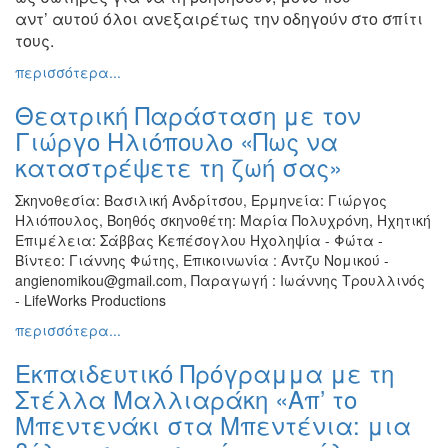
αντ’
αυτού όλοι ανεξαιρέτως την οδηγούν στο σπίτι
Εκθέσεις
τους.
Εκδηλώσεις
για
περισσότερα...
Παιδιά
Θεατρική Παράσταση με τον
Άλλες
Γιώργο Ηλιόπουλο «Πως να
Εκδηλώσεις
καταστρέψετε τη ζωή σας»
Σκηνοθεσία: Βασιλική Ανδρίτσου, Ερμηνεία: Γιώργος
Ηλιόπουλος, Βοηθός σκηνοθέτη: Mαρία Πολυχρόνη, Ηχητική
Ο
Επιμέλεια: Σάββας Κεπέσογλου Ηχοληψία - Φώτα -
ΤΟΠΟΣ
Βίντεο: Γιάννης Φώτης, Επικοινωνία : Άντζυ Νομικού -
ΜΑΣ
angienomikou@gmail.com, Παραγωγή : Ιωάννης Τρουλλινός
- LifeWorks Productions
Ο
ΔΗΜΟΣ
περισσότερα...
Εκπαιδευτικό Πρόγραμμα με τη
ΠΟΛΙΤΙΣΜΟΣ
Στέλλα Μαλλιαράκη «Απ’ το
Μπεντενάκι στα Μπεντένια: μια
ΑΝΘΕΚΤΙΚΗ
ΠΟΛΗ