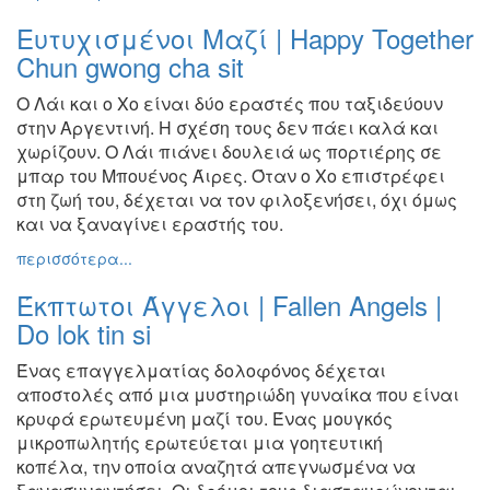
Ευτυχισμένοι Μαζί | Happy Together
Chun gwong cha sit
Ο Λάι και ο Χο είναι δύο εραστές που ταξιδεύουν
στην Αργεντινή.
Η σχέση τους δεν πάει καλά και
χωρίζουν. Ο Λάι πιάνει
δουλειά ως πορτιέρης σε
μπαρ του Μπουένος Άιρες. Όταν ο Χο
επιστρέφει
στη ζωή του, δέχεται να τον φιλοξενήσει, όχι όμως
και
να ξαναγίνει εραστής του.
περισσότερα...
Έκπτωτοι Άγγελοι | Fallen Angels |
Do lok tin si
Ένας επαγγελματίας δολοφόνος δέχεται
αποστολές από μια
μυστηριώδη γυναίκα που είναι
κρυφά ερωτευμένη μαζί του.
Ένας μουγκός
μικροπωλητής ερωτεύεται μια γοητευτική
κοπέλα,
την οποία αναζητά απεγνωσμένα να