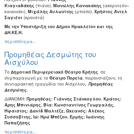
Κιαγιαδάκης
(πιάνο),
Μανώλης Κανακάκης
(ακορντεόν–
κανονάκι),
Μιχάλης Αυλωνίτης
(μπάσο),
Χρήστος Άντελ
Σαγιέντ
(κρουστά)
Με την Υποστήριξη του Δήμου Ηρακλείου και της
ΔΗ.ΚΕ.Η.
περισσότερα...
Προμηθέας Δεσμώτης του
Αισχύλου
Το
Δημοτικό Περιφερειακό Θέατρο Κρήτης
σε
συμπαραγωγή με το
Θέατρο Πορεία
, παρουσιάζουν, τη
συνταρακτική τραγωδία του Αισχύλου
,
Προμηθέας
Δεσμώτης.
ΔΙΑΝΟΜΗ:
Προμηθέας: Γιάννης Στάνκογλου
,
Κράτος:
Άρης Μπινιάρης
,
Βία: Κωνσταντίνος Γεωργαλής,
Ήφαιστος: Δαυίδ Μαλτέζε,
Ωκεανός: Αλέκος
Συσσοβίτης,
Ιώ: Ηρώ Μπέζου,
Ερμής: Ιωάννης
Παπαζήσης
περισσότερα...