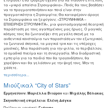
τα «μικρά απαίσια Στρουμφάκια». Ποιός θα τους βοηθήσει
να το πραγματοποιήσουν και ποιά είναι στην
πραγματικότητα η Στρουμφίτα; Θα καταφέρουν άραγε
τα Στρουμφάκια να ξεφύγουν; «ΣΤΡΟΥΜΦΑΚΙΑ –
ΕΠΙΧΕΙΡΗΣΗ ΣΤΡΟΥΜΦΙΤΑ», μια φαντασμαγορική θεατρική
παράσταση με τους αγαπημένους μας ήρωες. Ο μαγικός
κόσμος τους θα ζωντανέψει στη μεγάλη σκηνή με τα
αυθεντικά κουστούμια των παραστάσεων του εξωτερικού,
τα ζωντανά σκηνικά, τα μαγικά τρικ και τις υπέροχες
μουσικές. Μια παράσταση για την φιλία, το περιβάλλον,
το ομαδικό πνεύμα και τη συνεργασία. Μια διαδραστική
εμπειρία για τα παιδιά που θα τραγουδήσουν, θα
χορέψουν και θα γελάσουν με την ψυχή τους. Μην τη
χάσετε.
περισσότερα...
Μιούζικαλ “City of Stars”
Ερμηνεύουν: Μαριέλλα Βιτώρου
και
Μιχάλης Βόλακας
Σκηνοθετική επιμέλεια: Ελένη Δάγκα
Παίζουν οι μουσικοί:
Γιάννης