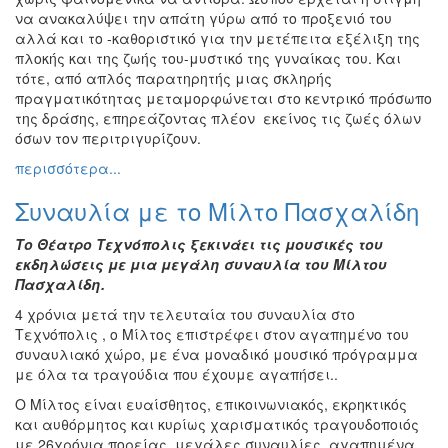
να ανακαλύψει την απάτη γύρω από το προξενιό του
αλλά και το -καθοριστικό για την μετέπειτα εξέλιξη της
πλοκής και της ζωής του-μυστικό της γυναίκας του. Και
τότε, από απλός παρατηρητής μιας σκληρής
πραγματικότητας μεταμορφώνεται στο κεντρικό πρόσωπο
της δράσης, επηρεάζοντας πλέον εκείνος τις ζωές όλων
όσων τον περιτριγυρίζουν.
περισσότερα...
Συναυλία με το Μίλτο Πασχαλίδη
Το Θέατρο Τεχνόπολις ξεκινάει τις μουσικές του
εκδηλώσεις
με μια μεγάλη συναυλία του Μίλτου
Πασχαλίδη.
4 χρόνια μετά την τελευταία του συναυλία στο
Τεχνόπολις , ο Μίλτος επιστρέφει στον αγαπημένο του
συναυλιακό χώρο, με ένα μοναδικό μουσικό πρόγραμμα
με όλα τα τραγούδια που έχουμε αγαπήσει..
Ο Μίλτος είναι ευαίσθητος, επικοινωνιακός, εκρηκτικός
και αυθόρμητος και κυρίως χαρισματικός τραγουδοποιός
με 26χρόνια πορείας, μεγάλες συναυλίες, αγαπημένα