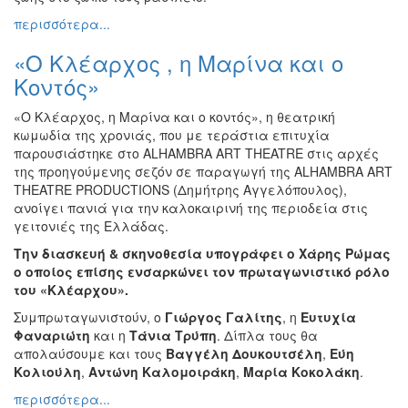
περισσότερα...
«Ο Κλέαρχος , η Μαρίνα και ο
Κοντός»
«Ο Κλέαρχος, η Μαρίνα και ο κοντός», η θεατρική
κωμωδία της χρονιάς, που με τεράστια επιτυχία
παρουσιάστηκε στο ALHAMBRA ART THEATRE στις αρχές
της προηγούμενης σεζόν σε παραγωγή της ALHAMBRA ART
THEATRE PRODUCTIONS (Δημήτρης Αγγελόπουλος),
ανοίγει πανιά για την καλοκαιρινή της περιοδεία στις
γειτονιές της Ελλάδας.
Την διασκευή & σκηνοθεσία υπογράφει ο Χάρης Ρώμας
ο οποίος επίσης ενσαρκώνει τον πρωταγωνιστικό ρόλο
του «Κλέαρχου».
Συμπρωταγωνιστούν, ο
Γιώργος Γαλίτης
, η
Ευτυχία
Φαναριώτη
και η
Τάνια Τρύπη
. Δίπλα τους θα
απολαύσουμε και τους
Βαγγέλη Δουκουτσέλη
,
Εύη
Κολιούλη
,
Αντώνη Καλομοιράκη
,
Μαρία Κοκολάκη
.
περισσότερα...