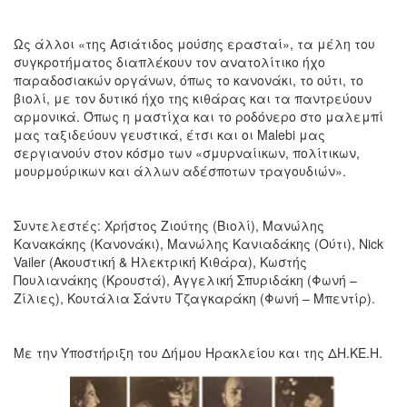
Ως άλλοι «της Ασιάτιδος μούσης ερασταί», τα μέλη του
συγκροτήματος διαπλέκουν τον ανατολίτικο ήχο
παραδοσιακών οργάνων, όπως το κανονάκι, το ούτι, το
βιολί, με τον δυτικό ήχο της κιθάρας και τα παντρεύουν
αρμονικά. Όπως η μαστίχα και το ροδόνερο στο μαλεμπί
μας ταξιδεύουν γευστικά, έτσι και οι Malebi μας
σεργιανούν στον κόσμο των «σμυρναίικων, πολίτικων,
μουρμούρικων και άλλων αδέσποτων τραγουδιών».
Συντελεστές: Χρήστος Ζιούτης (Βιολί), Μανώλης
Κανακάκης (Κανονάκι), Μανώλης Κανιαδάκης (Ούτι), Nick
Vailer (Ακουστική & Ηλεκτρική Κιθάρα), Κωστής
Πουλιανάκης (Κρουστά), Αγγελική Σπυριδάκη (Φωνή –
Ζίλιες), Κουτάλια Σάντυ Τζαγκαράκη (Φωνή – Μπεντίρ).
Με την Υποστήριξη του Δήμου Ηρακλείου και της ΔΗ.ΚΕ.Η.