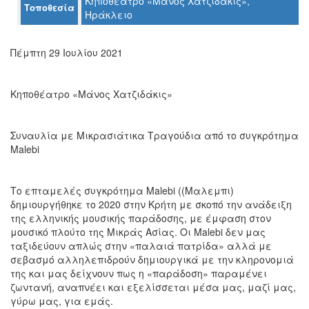
Κηποθέατρο «Μάνος Χατζιδάκις»,
Τοποθεσία
Ο
Ηράκλειο
ΤΟΠΟΣ
ΜΑΣ
Πέμπτη 29 Ιουλίου 2021
Ο
ΔΗΜΟΣ
Κηποθέατρο «Μάνος Χατζιδάκις»
ΠΟΛΙΤΙΣΜΟΣ
Συναυλία με Μικρασιάτικα Τραγούδια από το συγκρότημα
ΑΝΘΕΚΤΙΚΗ
ΠΟΛΗ
Malebi
Το επταμελές συγκρότημα Malebi ((Μαλεμπι)
δημιουργήθηκε το 2020 στην Κρήτη με σκοπό την ανάδειξη
της ελληνικής μουσικής παράδοσης, με έμφαση στον
μουσικό πλούτο της Μικράς Ασίας. Οι Malebi δεν μας
ταξιδεύουν απλώς στην «παλαιά πατρίδα» αλλά με
σεβασμό αλληλεπιδρούν δημιουργικά με την κληρονομιά
της και μας δείχνουν πως η «παράδοση» παραμένει
ζωντανή, αναπνέει και εξελίσσεται μέσα μας, μαζί μας,
γύρω μας, για εμάς.