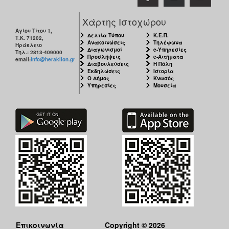
Χάρτης Ιστοχώρου
Αγίου Τίτου 1,
Δελτία Τύπου
Κ.Ε.Π.
Τ.Κ. 71202,
Ανακοινώσεις
Τηλέφωνα
Ηράκλειο
Διαγωνισμοί
e-Υπηρεσίες
Τηλ.: 2813-409000
Προσλήψεις
e-Αιτήματα
email:
info@heraklion.gr
Διαβουλεύσεις
Η Πόλη
Εκδηλώσεις
Ιστορία
Ο Δήμος
Κνωσός
Υπηρεσίες
Μουσεία
Επικοινωνία
Copyright © 2026