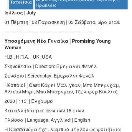
Τοποθεσία
Ηράκλειο
Ο
Ιούλιος | July
ΤΟΠΟΣ
ΜΑΣ
01 Πέμπτη | 02 Παρασκευή | 03 Σάββατο, ώρα 21:30
-------------------------------------------------------------
Ο
ΔΗΜΟΣ
Υποσχόμενη Νέα Γυναίκα | Promising Young
Woman
ΠΟΛΙΤΙΣΜΟΣ
Η.Β., Η.Π.Α. | UK, USA
ΑΝΘΕΚΤΙΚΗ
Σκηνοθεσία | Direction:
Έμεραλντ Φενέλ
ΠΟΛΗ
Σενάριο | Screenplay:
Έμεραλντ Φενέλ
Ηθοποιοί | Cast:
Κάρεϊ Μάλιγκαν, Μπο Μπερνχαμ,
Άλισον Μπρι, Μπο
Μπαρνμαν, Τζένιφερ Κουλιτζ
2020 | 113’ | Εγχρωμο
Καταλληλότητα:
άνω των 15 ετών
Γλώσσα | Language:
Αγγλικά | English
Η Κασσάνδρα έχει λαμπρό μέλλον ως φοιτήτρια