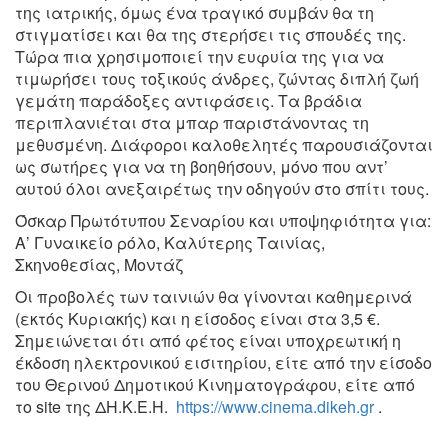
της ιατρικής,
όμως ένα τραγικό συμβάν θα τη
στιγματίσει και θα της
στερήσει τις σπουδές της.
Τώρα πια χρησιμοποιεί την ευφυία
της για να
τιμωρήσει τους τοξικούς άνδρες, ζώντας διπλή ζωή
γεμάτη παράδοξες αντιφάσεις. Τα βράδια
περιπλανιέται στα
μπαρ παριστάνοντας τη
μεθυσμένη. Διάφοροι καλοθελητές
παρουσιάζονται
ως σωτήρες για να τη βοηθήσουν, μόνο που αντ’
αυτού όλοι ανεξαιρέτως την οδηγούν στο σπίτι τους.
Όσκαρ Πρωτότυπου Σεναρίου και υποψηφιότητα για:
Α’ Γυναικείο ρόλο,
Καλύτερης Ταινίας,
Σκηνοθεσίας, Μοντάζ
Οι προβολές των ταινιών θα γίνονται καθημερινά
(εκτός Κυριακής) και η είσοδος είναι στα 3,5 €.
Σημειώνεται ότι από φέτος είναι υποχρεωτική η
έκδοση ηλεκτρονικού εισιτηρίου, είτε από την είσοδο
του Θερινού Δημοτικού Κινηματογράφου, είτε από
το site της ΔΗ.Κ.Ε.Η.
https://www.cinema.dikeh.gr
.