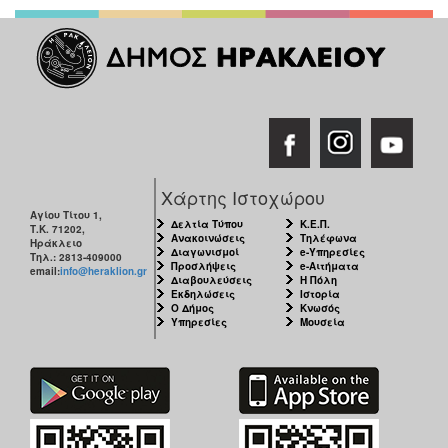
Χάρτης Ιστοχώρου
Αγίου Τίτου 1,
Δελτία Τύπου
Κ.Ε.Π.
Τ.Κ. 71202,
Ανακοινώσεις
Τηλέφωνα
Ηράκλειο
Διαγωνισμοί
e-Υπηρεσίες
Τηλ.: 2813-409000
Προσλήψεις
e-Αιτήματα
email:
info@heraklion.gr
Διαβουλεύσεις
Η Πόλη
Εκδηλώσεις
Ιστορία
Ο Δήμος
Κνωσός
Υπηρεσίες
Μουσεία