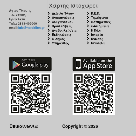
Χάρτης Ιστοχώρου
Αγίου Τίτου 1,
Δελτία Τύπου
Κ.Ε.Π.
Τ.Κ. 71202,
Ανακοινώσεις
Τηλέφωνα
Ηράκλειο
Διαγωνισμοί
e-Υπηρεσίες
Τηλ.: 2813-409000
Προσλήψεις
e-Αιτήματα
email:
info@heraklion.gr
Διαβουλεύσεις
Η Πόλη
Εκδηλώσεις
Ιστορία
Ο Δήμος
Κνωσός
Υπηρεσίες
Μουσεία
Επικοινωνία
Copyright © 2026