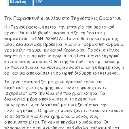
Είσοδος
12€
Ο
ΤΟΠΟΣ
Την Παρασκευή 9 Ιουλίου στο Τεχνόπολις Ώρα 21:00
ΜΑΣ
Η «Τεχνοθέασις», έπειτα την επιτυχία του θεατρικού
Ο
έργου ‘’Εκ του Μηδενός’’ παρουσιάζει τη θεατρική
ΔΗΜΟΣ
παράσταση, «ΦΑΝΤΑΣΜΑΤΑ». Το νέο θεατρικό έργο της
Εύας Διαμαντάκη. Πρόκειται για μια τρομακτική κωμωδία
ΠΟΛΙΤΙΣΜΟΣ
γραμμένη το 2020, εν καιρώ Κορωναίου. Παρότι ο τίτλος
παραπέμπει σε κάτι υπερφυσικό, είναι μία αλληγορική
και επίκαιρη ιστορία. Ο θεατής θα έρθει αντιμέτωπος με
ΑΝΘΕΚΤΙΚΗ
ΠΟΛΗ
τα Φαντάσματα, κρίνοντας αν υφίσταται η ύπαρξη τους ή
όχι και θα απολαύσει τη σατιρική διάθεση του κειμένου.
Το έργο καυτηριάζει με χιουμοριστικό τρόπο τις
διαστάσεις μιας φήμης, που πολλές φορές είναι
ισχυρότερη από την ίδια την πραγματικότητα. Τα
διαλογικά μέρη αποκαλύπτουν τη σχέση των
συμφερόντων, τη διαπλοκή με την εξουσία και την
έλλειψη ηθικής. Οι ήρωες εμφανίζονται ικανοί να κάνουν
το οτιδήποτε για λίγα χρήματα. Ο ρόλος τους
απομυθοποιείται. Το γέλιο πηγάζει αυθόρμητα. Οι
πληροφορίες ρέουν άφθονες, σκάνδαλα, εκβιασμοί και