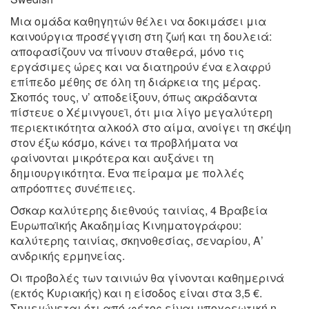
Μια ομάδα καθηγητών θέλει να δοκιμάσει μια
καινούργια προσέγγιση στη ζωή και τη δουλειά:
αποφασίζουν να πίνουν σταθερά, μόνο τις
εργάσιμες ώρες και να διατηρούν ένα ελαφρύ
επίπεδο μέθης σε όλη τη διάρκεια της μέρας.
Σκοπός τους, ν’ αποδείξουν, όπως ακράδαντα
πίστευε ο Χέμινγουεϊ, ότι μια λίγο μεγαλύτερη
περιεκτικότητα αλκοόλ στο αίμα, ανοίγει τη σκέψη
στον έξω κόσμο, κάνει τα προβλήματα να
φαίνονται μικρότερα και αυξάνει τη
δημιουργικότητα. Ένα πείραμα με πολλές
απρόοπτες συνέπειες.
Όσκαρ καλύτερης διεθνούς ταινίας, 4 Βραβεία
Ευρωπαϊκής Ακαδημίας Κινηματογράφου:
καλύτερης ταινίας, σκηνοθεσίας, σεναρίου, Α’
ανδρικής ερμηνείας.
Οι προβολές των ταινιών θα γίνονται καθημερινά
(εκτός Κυριακής) και η είσοδος είναι στα 3,5 €.
Σημειώνεται ότι από φέτος είναι υποχρεωτική η