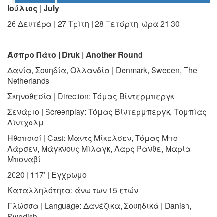
Ιούλιος | July
Ο
26 Δευτέρα | 27 Τρίτη | 28 Τετάρτη, ώρα 21:30
ΤΟΠΟΣ
ΜΑΣ
Άσπρο Πάτο | Druk | Another Round
Ο
ΔΗΜΟΣ
Δανία, Σουηδία, Ολλανδία | Denmark, Sweden, The
Netherlands
ΠΟΛΙΤΙΣΜΟΣ
Σκηνοθεσία | Direction: Τόμας Βίντερμπεργκ
ΑΝΘΕΚΤΙΚΗ
Σενάριο | Screenplay: Τόμας Βίντερμπεργκ, Τομπίας
ΠΟΛΗ
Λίντχολμ
Ηθοποιοί | Cast: Μαντς Μίκελσεν, Τόμας Μπο
Λάρσεν, Μάγκνους Μίλαγκ, Λαρς Ρανθε, Μαρία
Μποναβί
2020 | 117’ | Εγχρωμο
Καταλληλότητα: άνω των 15 ετών
Γλώσσα | Language: Δανέζικα, Σουηδικά | Danish,
Swedish