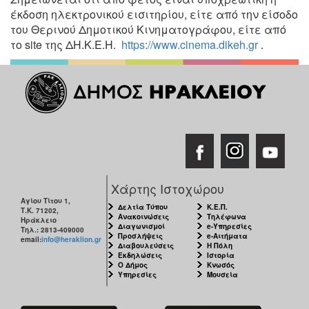
έκδοση ηλεκτρονικού εισιτηρίου, είτε από την είσοδο
του Θερινού Δημοτικού Κινηματογράφου, είτε από
το site της ΔΗ.Κ.Ε.Η.
https://www.cinema.dikeh.gr
.
Χάρτης Ιστοχώρου
Αγίου Τίτου 1,
Δελτία Τύπου
Κ.Ε.Π.
Τ.Κ. 71202,
Ανακοινώσεις
Τηλέφωνα
Ηράκλειο
Διαγωνισμοί
e-Υπηρεσίες
Τηλ.: 2813-409000
Προσλήψεις
e-Αιτήματα
email:
info@heraklion.gr
Διαβουλεύσεις
Η Πόλη
Εκδηλώσεις
Ιστορία
Ο Δήμος
Κνωσός
Υπηρεσίες
Μουσεία