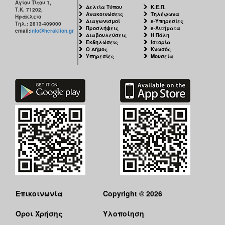
Αγίου Τίτου 1,
Δελτία Τύπου
Κ.Ε.Π.
Τ.Κ. 71202,
Ανακοινώσεις
Τηλέφωνα
Ηράκλειο
Διαγωνισμοί
e-Υπηρεσίες
Τηλ.: 2813-409000
Προσλήψεις
e-Αιτήματα
email:
info@heraklion.gr
Διαβουλεύσεις
Η Πόλη
Εκδηλώσεις
Ιστορία
Ο Δήμος
Κνωσός
Υπηρεσίες
Μουσεία
Επικοινωνία
Copyright © 2026
Όροι Χρήσης
Υλοποίηση