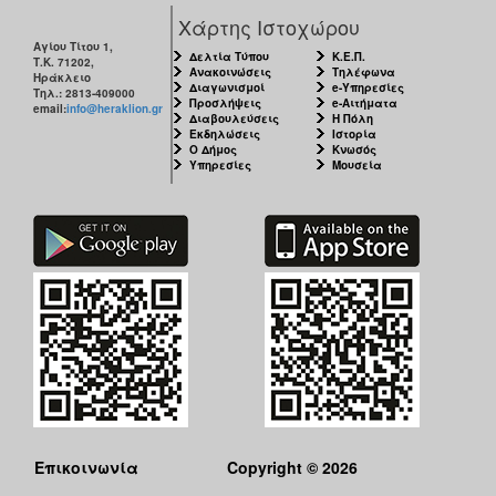
Χάρτης Ιστοχώρου
Αγίου Τίτου 1,
Δελτία Τύπου
Κ.Ε.Π.
Τ.Κ. 71202,
Ανακοινώσεις
Τηλέφωνα
Ο
Ηράκλειο
Διαγωνισμοί
e-Υπηρεσίες
ΤΟΠΟΣ
Τηλ.: 2813-409000
Προσλήψεις
e-Αιτήματα
ΜΑΣ
email:
info@heraklion.gr
Διαβουλεύσεις
Η Πόλη
Εκδηλώσεις
Ιστορία
Ο Δήμος
Κνωσός
Ο
Υπηρεσίες
Μουσεία
ΔΗΜΟΣ
ΠΟΛΙΤΙΣΜΟΣ
ΑΝΘΕΚΤΙΚΗ
ΠΟΛΗ
Επικοινωνία
Copyright © 2026