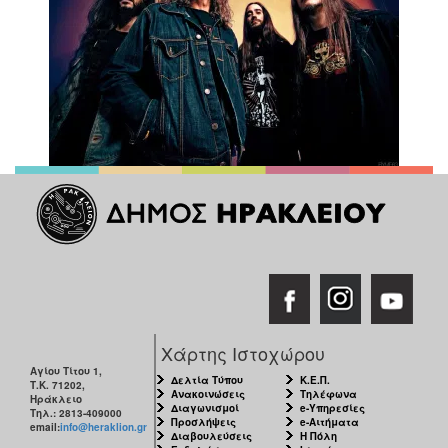
Χάρτης Ιστοχώρου
Αγίου Τίτου 1,
Δελτία Τύπου
Κ.Ε.Π.
Τ.Κ. 71202,
Ανακοινώσεις
Τηλέφωνα
Ηράκλειο
Διαγωνισμοί
e-Υπηρεσίες
Τηλ.: 2813-409000
Προσλήψεις
e-Αιτήματα
email:
info@heraklion.gr
Διαβουλεύσεις
Η Πόλη