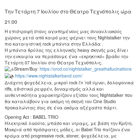
Ο
ΤΟΠΟΣ
Την Τετάρτη 7 Ιουλίου στο Θέατρο Τεχνόπολις ώρα
ΜΑΣ
21:00
Ο
H επιστροφή στους αγαπημένους μας συναυλιακούς
ΔΗΜΟΣ
χώρους μετά από καιρό μας φέρνει τους Nightstalker την
πιο καταιγιστική rock μπάντα στην Ελλάδα .
ΠΟΛΙΤΙΣΜΟΣ
H μπάντα θρύλος της ελληνικής heavy σκηνής μας δίνει
την ευκαιρία να περάσουμε ένα «εκρηκτικό» βράδυ την
ΑΝΘΕΚΤΙΚΗ
Τετάρτη 07 Ιουλίου στο Θέατρο Τεχνόπολις.
ΠΟΛΗ
Stream/Buy:
https://orcd.co/nightstalker_greathallucinations
https://www.nightstalkerband.com/
Διάχυτη ψυχεδέλεια, μικροί rock l’n ’roll ύμνοι, δολοφονικά
riffs, εθιστικά ρεφρέν, δυναμισμός αλλά και
αυθεντικότητα χαρακτηρίζουν εξίσου τους Nightstalker που
θα καταλάβουν για ακόμη τη σκηνή του Cine Studio
προκαλώντας σας σε ένα ακόμα αξέχαστο πάρτι.
Opening Act : BABEL TRIO
Ηλεκτρικό λαούτο, μπάσο και ντραμς, με βάση την Κρήτη.
Μακριά από πρόσφατες μόδες, οι Babel Trio παίζουν ένα
κράμα από progressive rock, stoner, ψυχεδέλεια, με