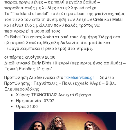
παραμορφωμένες – σε πολύ μεγάλο βαθμό –
παραδοσιακές μελωδίες και ελληνικό στίχο.
Το “The island of cretal”, το δεύτερο album της μπάντας, πήρε
τον τίτλο του από τη σύντμηση των λέξεων Crete και Μetal
και είναι ένας μάλλον πολύ καλός τρόπος να
περιγραφεί η μουσική τους.
Oι Babel Trio αποτελούνται από τους Δημήτρη Σιδερή στο
ηλεκτρικό λαούτο, Μιχάλη Αυλωνίτη στο μπάσο και
Γιώργο Ζαμπακά (Τρικαλέρο) στα ντραμς.
οι πόρτες ανοίγουν 20:00
Διαδικτυακά Early Birds 10 ευρώ (περιορισμένος αριθμός) –
Γενική Είσοδος 12 ευρώ
Προπώληση Διαδικτυακά στο
ticketservices.gr
– Σημεία
Προπώλησης : Τεχνόπολις – Πολυτεχνείο ΚΑφέ – Βιβλ.
Ελευθερουδάκης
Χώρος: ΤΕΧΝΟΠΟΛΙΣ Ανοιχτό Θέατρο
Ημερομηνία: 07/07
Ώρα: 21:00