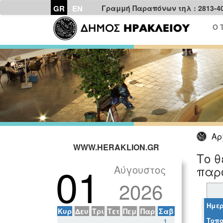
GR
EN
Γραμμή Παραπόνων τηλ : 2813-4
Ο 
Αρ
WWW.HERAKLION.GR
Το θ
01
Αύγουστος
παρ
2026
Ημερ
Κυρ
Δευ
Τρι
Τετ
Πεμ
Παρ
Σαβ
Τοπο
1