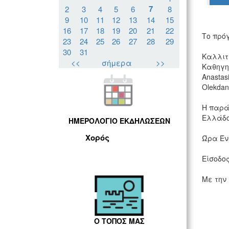
7
2
3
4
5
6
8
9
10
11
12
13
14
15
16
17
18
19
20
21
22
Το πρό
23
24
25
26
27
28
29
30
31
Καλλιτε
<<
σήμερα
>>
Καθηγητ
Anastas
Olekdan
Η παρά
Ελλάδος
ΗΜΕΡΟΛΟΓΙΟ ΕΚΔΗΛΩΣΕΩΝ
Χορός
Ώρα Έν
Είσοδος
Με την 
Ο ΤΟΠΟΣ ΜΑΣ