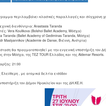
γραμμα περιλαμβάνει κλασικές παραλλαγές και σύγχρονη χ
χνική διευθύντρια: Anastasia Taranda
ές: Vera Koulikova (Bolshoi Ballet Academy, Μόσχα)
ia Taranda (Ballet Academy of Gediminas Taranda, Μόσχα)
dr Maslyannikov (Academie de Danse, Βιέννη, Αυστρία)
σταση θα πραγματοποιηθεί με την ευγενική υποστήριξη του Δήμ
 στην Μόσχα, της TEZ TOUR Ελλάδος και της Aldemar Resorts.
αρξης: 21:00
 Ελεύθερη , με ατομικά δελτία εισόδου
υποστήριξη του Δήμου Ηρακλείου και της ΔΗ.ΚΕ.Η.