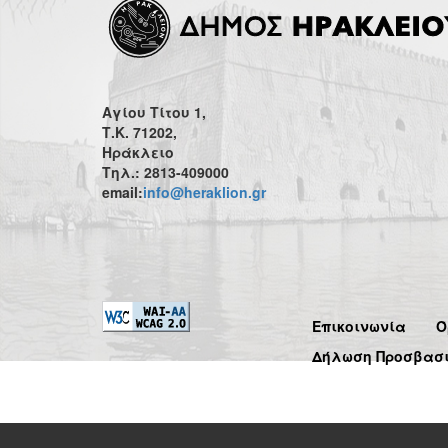
Αγίου Τίτου 1,
Τ.Κ. 71202,
Ηράκλειο
Τηλ.: 2813-409000
email:
info@heraklion.gr
Επικοινωνία
Ό
Δήλωση Προσβασ