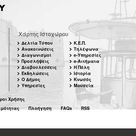
Χάρτης Ιστοχώρου
Δελτία Τύπου
Κ.Ε.Π.
Ανακοινώσεις
Τηλέφωνα
Διαγωνισμοί
e-Υπηρεσίες
Προσλήψεις
e-Αιτήματα
Διαβουλεύσεις
Η Πόλη
Εκδηλώσεις
Ιστορία
Ο Δήμος
Κνωσός
Υπηρεσίες
Μουσεία
ροι Χρήσης
ιμότητας
Πλοήγηση
FAQs
RSS