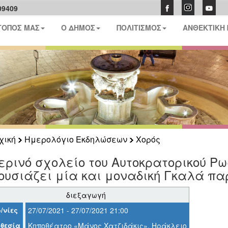
09409
ΤΟΠΟΣ ΜΑΣ
Ο ΔΗΜΟΣ
ΠΟΛΙΤΙΣΜΟΣ
ΑΝΘΕΚΤΙΚΗ
χική
Ημερολόγιο Εκδηλώσεων
Χορός
ερινό σχολείο του Αυτοκρατορικού Ρ
ουσιάζει μία και μοναδική Γκαλά πα
διεξαγωγή
/νίες
27/07/2021 - 27/07/2021 21:00
θεσία
Κηποθέατρο «Μάνος Χατζιδάκις», Ηράκλειο