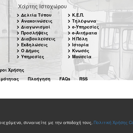
Χάρτης Ιστοχώρου
Δελτία Τύπου
Κ.Ε.Π.
Ανακοινώσεις
Τηλέφωνα
Διαγωνισμοί
e-Υπηρεσίες
Προσλήψεις
e-Αιτήματα
Διαβουλεύσεις
Η Πόλη
Εκδηλώσεις
Ιστορία
Ο Δήμος
Κνωσός
Υπηρεσίες
Μουσεία
ροι Χρήσης
ιμότητας
Πλοήγηση
FAQs
RSS
περιεχόμενο, συναινείτε με την αποδοχή τους.
Πολιτική Χρήσης C