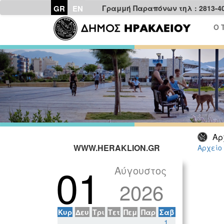
GR
EN
Γραμμή Παραπόνων τηλ : 2813-4
Ο 
Αρ
WWW.HERAKLION.GR
Αρχείο
01
Αύγουστος
2026
Κυρ
Δευ
Τρι
Τετ
Πεμ
Παρ
Σαβ
1