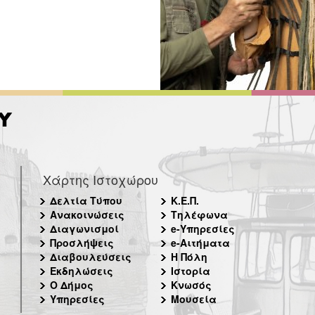
Χάρτης Ιστοχώρου
Δελτία Τύπου
Κ.Ε.Π.
Ανακοινώσεις
Τηλέφωνα
Διαγωνισμοί
e-Υπηρεσίες
Προσλήψεις
e-Αιτήματα
Διαβουλεύσεις
Η Πόλη
Εκδηλώσεις
Ιστορία
Ο Δήμος
Κνωσός
Υπηρεσίες
Μουσεία