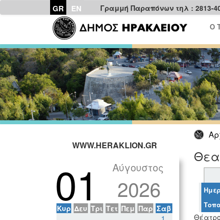
GR
EN
Γραμμή Παραπόνων τηλ : 2813-4
Ο 
Αρ
WWW.HERAKLION.GR
Θεατ
01
Αύγουστος
2026
Ημερ
Τοπο
Κυρ
Δευ
Τρι
Τετ
Πεμ
Παρ
Σαβ
Θέατρο 
1