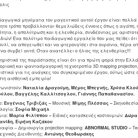
ολις
δαγωγικά μηνύματα του μαγευτικού αυτού έργου είναι πολλά κ
το τρόπο προβάλλονται θεμελιώδεις έννοιες όπως η αγάπη, η π
ότητα, η απολύτρωση και η ελευθερία, συνδέοντας με αριστοτε
διών! Ένα πολύτιμο παιδαγωγικό εργαλείο που μας πείθει ότι 
πουλί, να απογειωθεί και να φτερουγίσει στα ουράνια, πέρα α
να συμβεί αυτό; Όταν ανατέλλει ο ήλιος της ελευθερίας!!!
ηριστικό της παράστασης είναι ότι για πρώτη φορά στην Ελλά
ριακή και φαντασμαγορική τεχνοτροπία 3D mapping projection,
ιστικά για τις ανάγκες του συγκεκριμένου έργου, ούτως ώστε
τη αισθητική εμπειρία!
ωνιστούν:
Ναταλία Δραγούμη, Μέμος Μπεγνής, Χρύσα Κλού
ύλου, Βαγγέλης Καλλίτσογλου, Γιάννης Παπαθανασίου.
ο:
Ευγένιος Τριβιζάς –
Μουσική:
Μίμης Πλέσσας –
Σκηνοθεσί
ολογία:
Σοφία Μιχαήλ
μια:
Μαρία Φιλίππου –
Ειδικές κατασκευές κοστουμιών:
Δώρα
ανίδη, Ειρήνη Καζάκου
αφία – Δημιουργία projection mapping:
ABNΟRMAL STUDIO –
Te
εχνικός Διευθυντής:
Αντώνης Θεοδωράκης