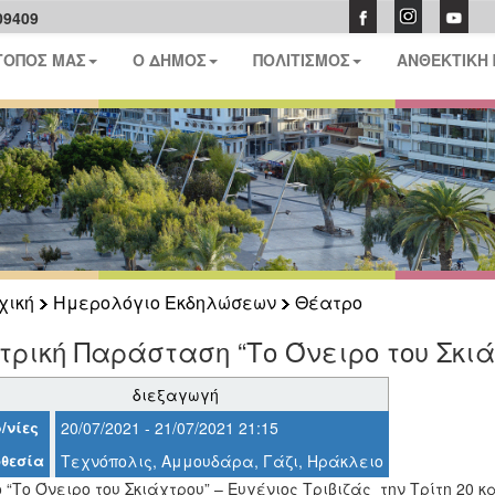
09409
ΤΟΠΟΣ ΜΑΣ
Ο ΔΗΜΟΣ
ΠΟΛΙΤΙΣΜΟΣ
ΑΝΘΕΚΤΙΚΗ
χική
Ημερολόγιο Εκδηλώσεων
Θέατρο
ρική Παράσταση “Το Όνειρο του Σκιά
διεξαγωγή
/νίες
20/07/2021 - 21/07/2021 21:15
θεσία
Τεχνόπολις, Αμμουδάρα, Γάζι, Ηράκλειο
“Το Όνειρο του Σκιάχτρου” – Ευγένιος Τριβιζάς την Τρίτη 20 κ