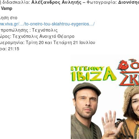
ή διδασκαλία:
Αλέξανδρος Αυλητής –
Φωτογραφία:
Διονύση
a Vamp
ηση στο
ww.viva.gr/…/to-oneiro-tou-skiahtrou-eygenios…/
 προπώλησης : Τεχνόπολις
ώρος: Τεχνόπολις Ανοιχτό Θέατρο
μερομηνία: Τρίτη 20 και Τετάρτη 21 Ιουλίου
ρα: 21:15