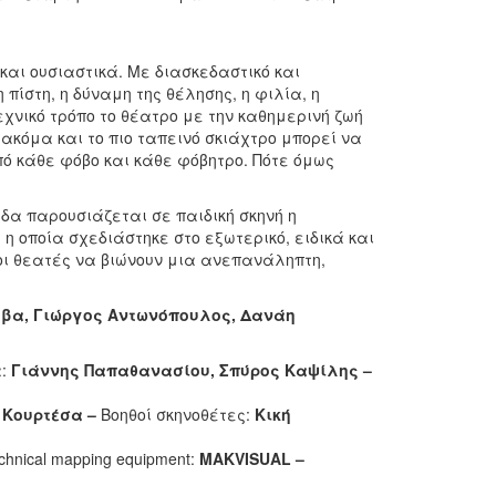
αι ουσιαστικά. Με διασκεδαστικό και
ίστη, η δύναμη της θέλησης, η φιλία, η
χνικό τρόπο το θέατρο με την καθημερινή ζωή
ακόμα και το πιο ταπεινό σκιάχτρο μπορεί να
πό κάθε φόβο και κάθε φόβητρο. Πότε όμως
δα παρουσιάζεται σε παιδική σκηνή η
 η οποία σχεδιάστηκε στο εξωτερικό, ειδικά και
 οι θεατές να βιώνουν μια ανεπανάληπτη,
βα, Γιώργος Αντωνόπουλος, Δανάη
α:
Γιάννης Παπαθανασίου, Σπύρος Καψίλης –
 Κουρτέσα –
Βοηθοί σκηνοθέτες:
Κική
chnical mapping equipment:
MAKVISUAL –