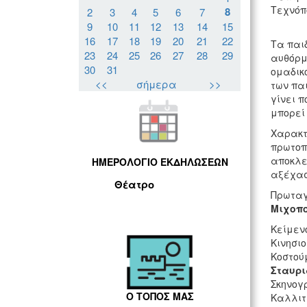
Τεχνόπ
8
2
3
4
5
6
7
9
10
11
12
13
14
15
16
17
18
19
20
21
22
Τα παι
23
24
25
26
27
28
29
αυθόρμη
30
31
ομαδικ
<<
σήμερα
>>
των παι
γίνει 
μπορεί 
Χαρακτ
πρωτοπο
αποκλε
ΗΜΕΡΟΛΟΓΙΟ ΕΚΔΗΛΩΣΕΩΝ
αξέχασ
Θέατρο
Πρωταγ
Μιχοπο
Κείμεν
Κινησι
Κοστού
Σταυρι
Σκηνογρ
Ο ΤΟΠΟΣ ΜΑΣ
Καλλιτ