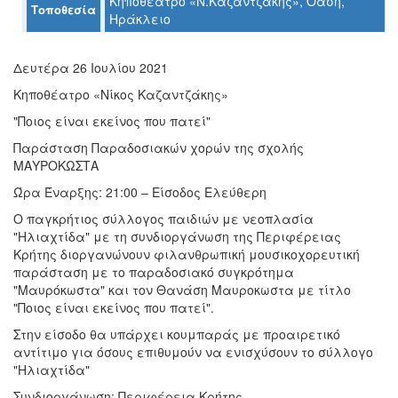
Κηποθέατρο «Ν.Καζαντζάκης», Όαση,
Τοποθεσία
Ηράκλειο
Ο
ΤΟΠΟΣ
ΜΑΣ
Δευτέρα 26 Ιουλίου 2021
Κηποθέατρο «Νίκος Καζαντζάκης»
Ο
ΔΗΜΟΣ
"Ποιος είναι εκείνος που πατεί"
Παράσταση Παραδοσιακών χορών της σχολής
ΠΟΛΙΤΙΣΜΟΣ
ΜΑΥΡΟΚΩΣΤΑ
Ώρα Έναρξης: 21:00 – Είσοδος Ελεύθερη
ΑΝΘΕΚΤΙΚΗ
ΠΟΛΗ
Ο παγκρήτιος σύλλογος παιδιών με νεοπλασία
"Ηλιαχτίδα" με τη συνδιοργάνωση της Περιφέρειας
Κρήτης διοργανώνουν φιλανθρωπική μουσικοχορευτική
παράσταση με το παραδοσιακό συγκρότημα
"Μαυρόκωστα" και τον Θανάση Μαυροκωστα με τίτλο
"Ποιος είναι εκείνος που πατεί".
Στην είσοδο θα υπάρχει κουμπαράς με προαιρετικό
αντίτιμο για όσους επιθυμούν να ενισχύσουν το σύλλογο
"Ηλιαχτίδα"
Συνδιοργάνωση: Περιφέρεια Κρήτης