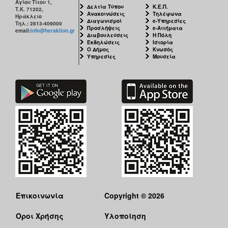
Αγίου Τίτου 1,
Δελτία Τύπου
Κ.Ε.Π.
Τ.Κ. 71202,
Ανακοινώσεις
Τηλέφωνα
Ηράκλειο
Διαγωνισμοί
e-Υπηρεσίες
Τηλ.: 2813-409000
Προσλήψεις
e-Αιτήματα
email:
info@heraklion.gr
Διαβουλεύσεις
Η Πόλη
Εκδηλώσεις
Ιστορία
Ο Δήμος
Κνωσός
Υπηρεσίες
Μουσεία
Επικοινωνία
Copyright © 2026
Όροι Χρήσης
Υλοποίηση