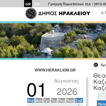
GR
EN
Γραμμή Παραπόνων τηλ : 2813-4
Ο 
Αρ
WWW.HERAKLION.GR
Θεατ
01
Αύγουστος
Καζα
Καζ
2026
Κυρ
Δευ
Τρι
Τετ
Πεμ
Παρ
Σαβ
Ημερ
1