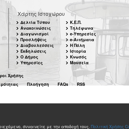
Χάρτης Ιστοχώρου
Δελτία Τύπου
Κ.Ε.Π.
Ανακοινώσεις
Τηλέφωνα
Διαγωνισμοί
e-Υπηρεσίες
Προσλήψεις
e-Αιτήματα
Διαβουλεύσεις
Η Πόλη
Εκδηλώσεις
Ιστορία
Ο Δήμος
Κνωσός
Υπηρεσίες
Μουσεία
ροι Χρήσης
ιμότητας
Πλοήγηση
FAQs
RSS
περιεχόμενο, συναινείτε με την αποδοχή τους.
Πολιτική Χρήσης C