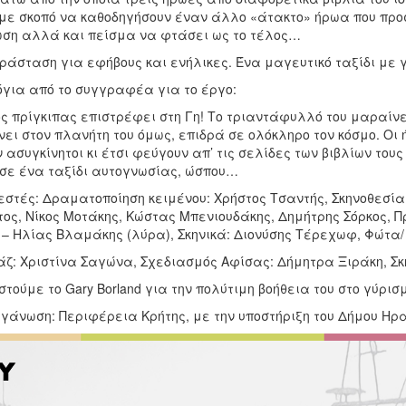
 με σκοπό να καθοδηγήσουν έναν άλλο «άτακτο» ήρωα που πρ
ση αλλά και πείσμα να φτάσει ως το τέλος…
ράσταση για εφήβους και ενήλικες. Ένα μαγευτικό ταξίδι με
όγια από το συγγραφέα για το έργο:
ς πρίγκιπας επιστρέφει στη Γη! Το τριαντάφυλλό του μαραίνετα
νει στον πλανήτη του όμως, επιδρά σε ολόκληρο τον κόσμο. Οι
 ασυγκίνητοι κι έτσι φεύγουν απ’ τις σελίδες των βιβλίων το
 σε ένα ταξίδι αυτογνωσίας, ώσπου…
στές: Δραματοποίηση κειμένου: Χρήστος Τσαντής, Σκηνοθεσία: 
ος, Νίκος Μοτάκης, Κώστας Μπενιουδάκης, Δημήτρης Σόρκος, Π
) – Ηλίας Βλαμάκης (λύρα), Σκηνικά: Διονύσης Τέρεχωφ, Φώτα
ζ: Χριστίνα Σαγώνα, Σχεδιασμός Αφίσας: Δήμητρα Ξιράκη, Σκηνο
τούμε το Gary Borland για την πολύτιμη βοήθεια του στο γύρισ
ργάνωση: Περιφέρεια Κρήτης, με την υποστήριξη του Δήμου Ηρα