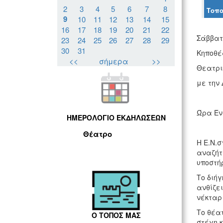
2
3
4
5
6
7
8
Τοπο
9
10
11
12
13
14
15
16
17
18
19
20
21
22
Σάββατο
23
24
25
26
27
28
29
30
31
Κηποθέ
<<
σήμερα
>>
Θεατρι
με την 
Ώρα Έν
ΗΜΕΡΟΛΟΓΙΟ ΕΚΔΗΛΩΣΕΩΝ
Θέατρο
Η Ε.Ν.σ
αναζήτ
υποστή
Το διή
ανθίζε
νέκταρ 
Το θέατ
Ο ΤΟΠΟΣ ΜΑΣ
στέγη κ