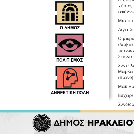
χέρια,
απόγνω
Μια πα
Ο ΔΗΜΟΣ
Λίγα λ
Ο μικρό
συμβαί
μείνουν
ξεκινά
ΠΟΛΙΤΙΣΜΟΣ
Συντελε
Μαρκάτ
(πιάνο
Μακιγιά
ΑΝΘΕΚΤΙΚΗ ΠΟΛΗ
Ευχαρισ
Συνδιο