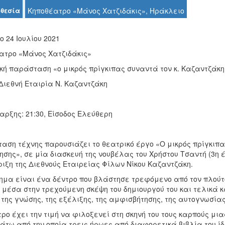
θεσία
Κηποθέατρο «Μάνος Χατζιδάκις», Ηράκλειο
 24 Ιουλίου 2021
ατρο «Μάνος Χατζιδάκις»
κή παράσταση «ο μικρός πρίγκιπας συναντά τον κ. Καζαντζάκη
Διεθνή Εταιρία Ν. Καζαντζάκη
αρξης: 21:30, Είσοδος Ελεύθερη
ταση τέχνης παρουσιάζει το θεατρικό έργο «Ο μικρός πρίγκιπ
ησης», σε μία διασκευή της νουβέλας του Χρήστου Τσαντή (3η 
ριξη της Διεθνούς Εταιρείας Φίλων Νίκου Καζαντζάκη.
γημα είναι ένα δέντρο που βλάστησε τρεφόμενο από τον πλούτ
ι μέσα στην τρεχούμενη σκέψη του δημιουργού του και τελικά
της γνώσης, της εξέλιξης, της αμφισβήτησης, της αυτογνωσίας
ρο έχει την τιμή να φιλοξενεί στη σκηνή του τους καρπούς μ
άτω από την οποία τρεις ήρωες από διαφορετικά βιβλία του ί