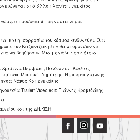
οσγειώνεται από άλλο πλανήτη, γεμάτος
 γνώριμα πρόσωπα σε άγνωστα νερά.
ι και η ισορροπία του κόσμου κινδυνεύει. Ό,τι
 ήρωες του Καζαντζάκη δεν θα μπορούσαν να
υς για να βοηθήσουν. Μια μεγάλη περιπέτεια
Χριστίνα Βεριβάκη, Παίζουν οι : Κώστας
ρωτότυπη Μουσική: Δημήτρης, Ντρουμπογιάννης
/ ήχος: Νάκος Καπενεκάκης
θεσία Trailer/ Video edit: Γιάννης Κρομιδάκης
μα.
κλείου και της ΔΗ.ΚΕ.Η.