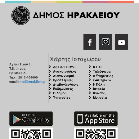
Χάρτης Ιστοχώρου
Αγίου Τίτου 1,
Δελτία Τύπου
Κ.Ε.Π.
Τ.Κ. 71202,
Ανακοινώσεις
Τηλέφωνα
Ηράκλειο
Διαγωνισμοί
e-Υπηρεσίες
Τηλ.: 2813-409000
Προσλήψεις
e-Αιτήματα
email:
info@heraklion.gr
Διαβουλεύσεις
Η Πόλη
Εκδηλώσεις
Ιστορία
Ο Δήμος
Κνωσός
Υπηρεσίες
Μουσεία