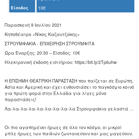
Είσοδος
10€
Ο
ΤΟΠΟΣ
ΜΑΣ
Παρασκευή 9 Ιουλίου 2021
Κηποθέατρο «Νίκος Καζαντζάκης»
Ο
ΔΗΜΟΣ
ΣΤΡΟΥΜΦΑΚΙΑ - ΕΠΙΧΕΙΡΗΣΗ ΣΤΡΟΥΜΦΙΤΑ
Ώρα Έναρξης: 20:30 – Είσοδος: 10€
ΠΟΛΙΤΙΣΜΟΣ
Ηλεκτρονική έκδοση εισιτήριου: https://bit.ly/2Tp6uhw
ΑΝΘΕΚΤΙΚΗ
ΠΟΛΗ
Η ΕΠΙΣΗΜΗ ΘΕΑΤΡΙΚΗ ΠΑΡΑΣΤΑΣΗ που παίζεται σε Ευρώπη,
Ασία και Αμερική και έχει ενθουσιάσει το παγκόσμιο κοινό
για πρώτη φορά στην Ελλάδα για λίγες μόνο
παραστάσεις!
Λα-λα-λα-λα-λα-λα-λα-λα-λα Στρουμφάκια γελαστά …
Οι πιο αγαπημένοι ήρωες σε όλο τον κόσμο, οι μικροί
μπλε ήρωες των παιδιών ζωντανεύουν και μας μαγεύουν.