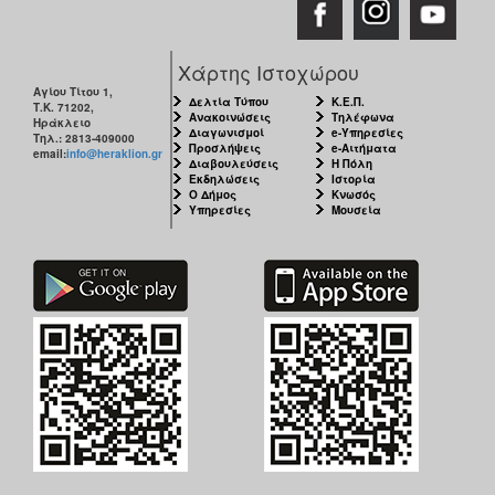
Χάρτης Ιστοχώρου
Αγίου Τίτου 1,
Δελτία Τύπου
Κ.Ε.Π.
Τ.Κ. 71202,
Ανακοινώσεις
Τηλέφωνα
Ηράκλειο
Διαγωνισμοί
e-Υπηρεσίες
Τηλ.: 2813-409000
Προσλήψεις
e-Αιτήματα
email:
info@heraklion.gr
Διαβουλεύσεις
Η Πόλη
Εκδηλώσεις
Ιστορία
Ο Δήμος
Κνωσός
Υπηρεσίες
Μουσεία