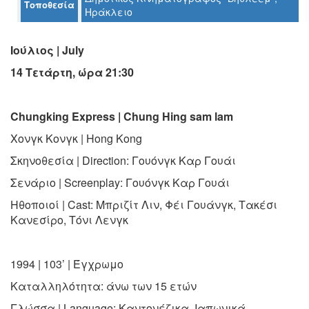
Τοποθεσία
Ο
Ηράκλειο
ΤΟΠΟΣ
ΜΑΣ
Ιούλιος | July
Ο
14 Τετάρτη, ώρα 21:30
ΔΗΜΟΣ
ΠΟΛΙΤΙΣΜΟΣ
Chungking Express | Chung Hing sam lam
ΑΝΘΕΚΤΙΚΗ
Xονγκ Κονγκ | Hong Kong
ΠΟΛΗ
Σκηνοθεσία | Direction:
Γουόνγκ Καρ Γουάι
Σενάριο | Screenplay:
Γουόνγκ Καρ Γουάι
Ηθοποιοί | Cast:
Μπριζίτ Λιν, Φέι Γουάνγκ, Τακέσι
Κανεσίρο, Τόνι Λενγκ
1994 | 103’ | Έγχρωμο
Καταλληλότητα:
άνω των 15 ετών
Γλώσσα | Language:
Καντονέζικα, Ιαπωνικά,