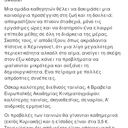
Μια ομάδα καθηγητών θέλει να δοκιμάσει μια
καινούργια προσέγγιση στη ζωή και τη δουλειά:
αποφασίζουν να πίνουν σταθερά, μόνο τις
εργάσιμες ώρες και να διατηρούν ένα ελαφρύ
επίπεδο μέθης σε όλη τη διάρκεια της μέρας.
Σκοπός τους, ν’ αποδείξουν, όπως ακράδαντα
πίστευε ο Χέμινγουεϊ, ότι μια λίγο μεγαλύτερη
περιεκτικότητα αλκοόλ στο αίμα, ανοίγει τη σκέψη
στον έξω κόσμο, κάνει τα προβλήματα να
φαίνονται μικρότερα και αυξάνει τη
δημιουργικότητα. Ένα πείραμα με πολλές
απρόοπτες συνέπειες.
Όσκαρ καλύτερης διεθνούς ταινίας, 4 Βραβεία
Ευρωπαϊκής Ακαδημίας Κινηματογράφου:
καλύτερης ταινίας, σκηνοθεσίας, σεναρίου, Α’
ανδρικής ερμηνείας.
Οι προβολές των ταινιών θα γίνονται καθημερινά
(εκτός Κυριακής) και η είσοδος είναι στα 3,5 €.
Σημειώνεται ότι από φέτος είναι υποχρεωτική η