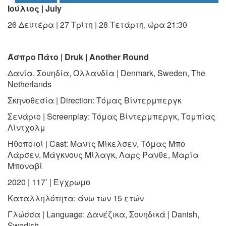
Ιούλιος | July
Ο
ΤΟΠΟΣ
ΜΑΣ
26 Δευτέρα | 27 Τρίτη | 28 Τετάρτη, ώρα 21:30
Ο
ΔΗΜΟΣ
Άσπρο Πάτο | Druk | Another Round
Δανία, Σουηδία, Ολλανδία | Denmark, Sweden, The
ΠΟΛΙΤΙΣΜΟΣ
Netherlands
ΑΝΘΕΚΤΙΚΗ
Σκηνοθεσία | Direction: Τόμας Βίντερμπεργκ
ΠΟΛΗ
Σενάριο | Screenplay: Τόμας Βίντερμπεργκ, Τομπίας
Λίντχολμ
Ηθοποιοί | Cast: Μαντς Μίκελσεν, Τόμας Μπο
Λάρσεν, Μάγκνους Μίλαγκ, Λαρς Ρανθε, Μαρία
Μποναβί
2020 | 117’ | Εγχρωμο
Καταλληλότητα: άνω των 15 ετών
Γλώσσα | Language: Δανέζικα, Σουηδικά | Danish,
Swedish