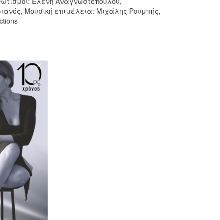
Φωτισμοί: Ελένη Αναγνωστοπούλου,
ιανός, Μουσική επιμέλεια: Μιχάλης Ρουμπής,
tions