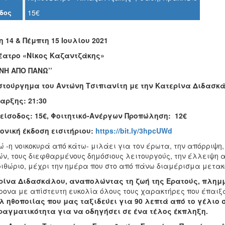
δος
15€
η 14 & Πέμπτη 15 Ιουλίου 2021
έατρο
«Νίκος Καζαντζάκης»
ΡΝΗ ΑΠΟ ΠΑΝΩ’’
στούργημα του Αντώνη Τσιπιανίτη με την
Κατερίνα Διδασκ
αρξης: 21:30
 είσοδος: 15€, Φοιτητικό-Ανέργων Προπώληση: 12€
ονική έκδοση εισιτήριου:
https://bit.ly/3hpcUWd
 -η νοικοκυρά από κάτω- μιλάει για τον έρωτα, την απόρριψη,
ν, τους διεφθαρμένους δημόσιους λειτουργούς, την έλλειψη α
ιθώριο, μέχρι την ημέρα που στο από πάνω διαμέρισμα μετακομ
ρίνα Διδασκάλου, αναπολώντας τη ζωή της Ερατούς, πλημμ
ρονα με απίστευτη ευκολία όλους τους χαρακτήρες που έπαιξα
λ ηθοποιίας που μας ταξιδεύει για 90 λεπτά από το γέλιο
ραγματικότητα για να οδηγήσει σε ένα τέλος έκπληξη.