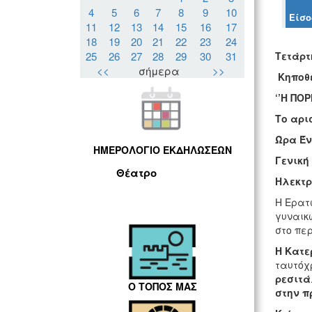
4
5
6
7
8
9
10
Είσο
11
12
13
14
15
16
17
18
19
20
21
22
23
24
25
26
27
28
29
30
31
Τετάρτ
<<
σήμερα
>>
Κηποθ
‘’Η ΠΟ
Το αρι
Ώρα Έν
ΗΜΕΡΟΛΟΓΙΟ ΕΚΔΗΛΩΣΕΩΝ
Γενική
Θέατρο
Ηλεκτρ
Η Ερατώ
γυναικώ
στο περ
Η Κατε
ταυτόχ
ρεσιτά
Ο ΤΟΠΟΣ ΜΑΣ
στην π