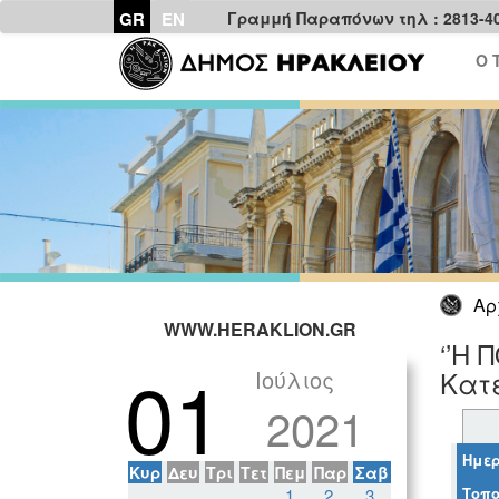
GR
EN
Γραμμή Παραπόνων τηλ : 2813-4
Ο 
Αρ
WWW.HERAKLION.GR
‘’Η 
01
Ιούλιος
Κατ
2021
Ημερ
Κυρ
Δευ
Τρι
Τετ
Πεμ
Παρ
Σαβ
Τοπο
1
2
3