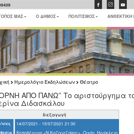
09409
ΤΟΠΟΣ ΜΑΣ
Ο ΔΗΜΟΣ
ΠΟΛΙΤΙΣΜΟΣ
ΑΝΘΕΚΤΙΚΗ
χική
Ημερολόγιο Εκδηλώσεων
Θέατρο
ΠΟΡΝΗ ΑΠΟ ΠΑΝΩ’’ Το αριστούργημα τ
ερίνα Διδασκάλου
διεξαγωγή
/νίες
14/07/2021 - 15/07/2021 21:30
θεσία
Κηποθέατρο «Ν.Καζαντζάκης», Όαση, Ηράκλειο