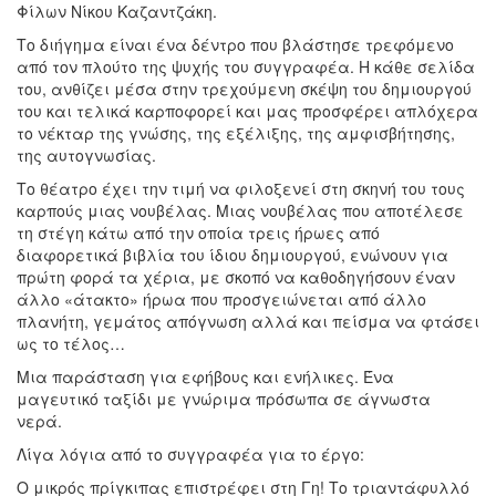
Φίλων Νίκου Καζαντζάκη.
Το διήγημα είναι ένα δέντρο που βλάστησε τρεφόμενο
από τον πλούτο της ψυχής του συγγραφέα. Η κάθε σελίδα
του, ανθίζει μέσα στην τρεχούμενη σκέψη του δημιουργού
του και τελικά καρποφορεί και μας προσφέρει απλόχερα
το νέκταρ της γνώσης, της εξέλιξης, της αμφισβήτησης,
της αυτογνωσίας.
Το θέατρο έχει την τιμή να φιλοξενεί στη σκηνή του τους
καρπούς μιας νουβέλας. Μιας νουβέλας που αποτέλεσε
τη στέγη κάτω από την οποία τρεις ήρωες από
διαφορετικά βιβλία του ίδιου δημιουργού, ενώνουν για
πρώτη φορά τα χέρια, με σκοπό να καθοδηγήσουν έναν
άλλο «άτακτο» ήρωα που προσγειώνεται από άλλο
πλανήτη, γεμάτος απόγνωση αλλά και πείσμα να φτάσει
ως το τέλος…
Μια παράσταση για εφήβους και ενήλικες. Ένα
μαγευτικό ταξίδι με γνώριμα πρόσωπα σε άγνωστα
νερά.
Λίγα λόγια από το συγγραφέα για το έργο:
Ο μικρός πρίγκιπας επιστρέφει στη Γη! Το τριαντάφυλλό