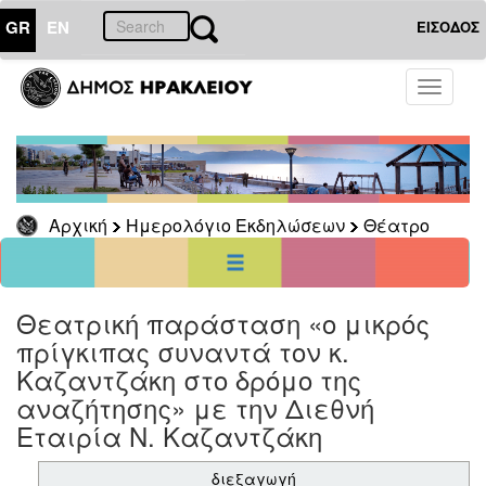
GR
EN
ΕΙΣΟΔΟΣ
01
Ιούλιος
Toggle
2021
navigati
Κυρ
Δευ
Τρι
Τετ
Πεμ
Παρ
Σαβ
1
2
3
4
5
6
7
8
9
10
Αρχική
Ημερολόγιο Εκδηλώσεων
Θέατρο
11
12
13
14
15
16
17
18
19
20
21
22
23
24
25
26
27
28
29
30
31
<<
σήμερα
>>
Θεατρική παράσταση «ο μικρός
πρίγκιπας συναντά τον κ.
ΗΜΕΡΟΛΟΓΙΟ
ΕΚΔΗΛΩΣΕΩΝ
Καζαντζάκη στο δρόμο της
Θέατρο
αναζήτησης» με την Διεθνή
Εταιρία Ν. Καζαντζάκη
διεξαγωγή