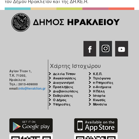
του Δήμου Ηρακλείου και της ΔΗ.ΚΕ.Η.
Χάρτης Ιστοχώρου
Αγίου Τίτου 1,
Δελτία Τύπου
Κ.Ε.Π.
Τ.Κ. 71202,
Ανακοινώσεις
Τηλέφωνα
Ηράκλειο
Διαγωνισμοί
e-Υπηρεσίες
Τηλ.: 2813-409000
Προσλήψεις
e-Αιτήματα
email:
info@heraklion.gr
Διαβουλεύσεις
Η Πόλη
Εκδηλώσεις
Ιστορία
Ο Δήμος
Κνωσός
Υπηρεσίες
Μουσεία