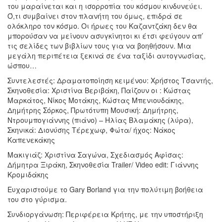
του μαραίνεται και η ισορροπία του κόσμου κινδυνεύει.
Ό,τι συμβαίνει στον πλανήτη του όμως, επιδρά σε
ολόκληρο τον κόσμο. Οι ήρωες του Καζαντζάκη δεν θα
μπορούσαν να μείνουν ασυγκίνητοι κι έτσι φεύγουν απ’
τις σελίδες των βιβλίων τους για να βοηθήσουν. Μια
μεγάλη περιπέτεια ξεκινά σε ένα ταξίδι αυτογνωσίας,
ώσπου…
Συντελεστές: Δραματοποίηση κειμένου: Χρήστος Τσαντής,
Σκηνοθεσία: Χριστίνα Βεριβάκη, Παίζουν οι : Κώστας
Μαρκάτος, Νίκος Μοτάκης, Κώστας Μπενιουδάκης,
Δημήτρης Σόρκος, Πρωτότυπη Μουσική: Δημήτρης,
Ντρουμπογιάννης (πιάνο) – Ηλίας Βλαμάκης (λύρα),
Σκηνικά: Διονύσης Τέρεχωφ, Φώτα/ ήχος: Νάκος
Καπενεκάκης
Μακιγιάζ: Χριστίνα Σαγώνα, Σχεδιασμός Αφίσας:
Δήμητρα Ξιράκη, Σκηνοθεσία Trailer/ Video edit: Γιάννης
Κρομιδάκης
Ευχαριστούμε το Gary Borland για την πολύτιμη βοήθεια
του στο γύρισμα.
Συνδιοργάνωση: Περιφέρεια Κρήτης, με την υποστήριξη