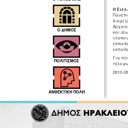
Η Στέ
Πανεπι
διαχείρ
Αρχαιολ
Ο ΔΗΜΟΣ
και ιδι
υλοποι
εκπαιδ
εκπαίδ
Για πλη
ΠΟΛΙΤΙΣΜΟΣ
τηλεφω
2810-28
ΑΝΘΕΚΤΙΚΗ ΠΟΛΗ