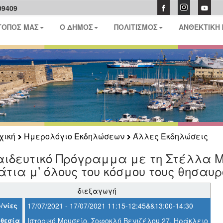
09409
ΤΟΠΟΣ ΜΑΣ
Ο ΔΗΜΟΣ
ΠΟΛΙΤΙΣΜΟΣ
ΑΝΘΕΚΤΙΚΗ
χική
Ημερολόγιο Εκδηλώσεων
Άλλες Εκδηλώσεις
αιδευτικό Πρόγραμμα με τη Στέλλα 
τια μ’ όλους του κόσμου τους θησαυρ
διεξαγωγή
/νίες
17/07/2021 - 17/07/2021 11:15-12:45&&13:00-14:30
θεσία
Ιστορικό Μουσείο, Σοφοκλή Βενιζέλου 27, Ηράκλειο