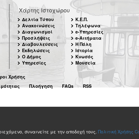
Χάρτης Ιστοχώρου
Δελτία Τύπου
Κ.Ε.Π.
Ανακοινώσεις
Τηλέφωνα
Διαγωνισμοί
e-Υπηρεσίες
Προσλήψεις
e-Αιτήματα
Διαβουλεύσεις
Η Πόλη
Εκδηλώσεις
Ιστορία
Ο Δήμος
Κνωσός
Υπηρεσίες
Μουσεία
ροι Χρήσης
ιμότητας
Πλοήγηση
FAQs
RSS
περιεχόμενο, συναινείτε με την αποδοχή τους.
Πολιτική Χρήσης C