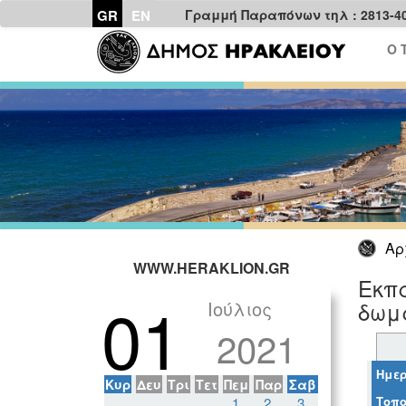
GR
EN
Γραμμή Παραπόνων τηλ : 2813-4
Ο 
Αρ
WWW.HERAKLION.GR
Εκπ
01
Ιούλιος
δωμά
2021
Ημερ
Κυρ
Δευ
Τρι
Τετ
Πεμ
Παρ
Σαβ
Τοπο
1
2
3