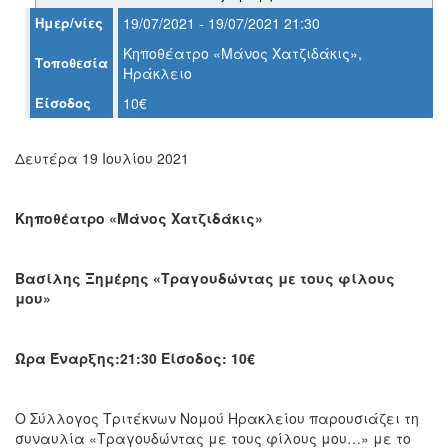
Ημερ/νίες
19/07/2021 - 19/07/2021 21:30
Ο
ΤΟΠΟΣ
Κηποθέατρο «Μάνος Χατζιδάκις»,
Τοποθεσία
ΜΑΣ
Ηράκλειο
Είσοδος
10€
Ο
ΔΗΜΟΣ
Δευτέρα 19 Ιουλίου 2021
ΠΟΛΙΤΙΣΜΟΣ
ΑΝΘΕΚΤΙΚΗ
Κηποθέατρο
«Μάνος Χατζιδάκις»
ΠΟΛΗ
Βασίλης Ξημέρης «Τραγουδώντας με τους φίλους
μου»
Ώρα Έναρξης:21:30 Είσοδος: 10
€
Ο Σύλλογος Τριτέκνων Νομού Ηρακλείου παρουσιάζει τη
συναυλία «Τραγουδώντας με τους φίλους μου…» με το