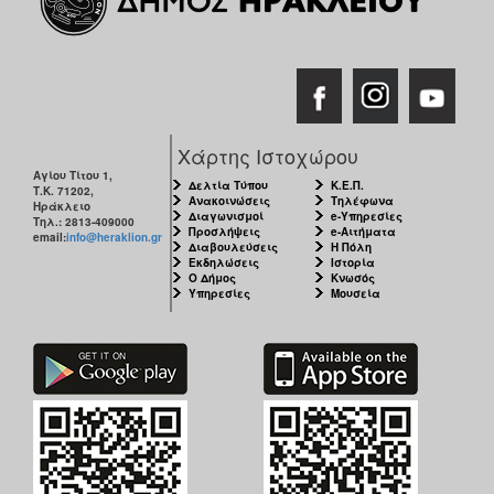
Χάρτης Ιστοχώρου
Αγίου Τίτου 1,
Δελτία Τύπου
Κ.Ε.Π.
Τ.Κ. 71202,
Ανακοινώσεις
Τηλέφωνα
Ηράκλειο
Διαγωνισμοί
e-Υπηρεσίες
Τηλ.: 2813-409000
Προσλήψεις
e-Αιτήματα
email:
info@heraklion.gr
Διαβουλεύσεις
Η Πόλη
Εκδηλώσεις
Ιστορία
Ο Δήμος
Κνωσός
Υπηρεσίες
Μουσεία